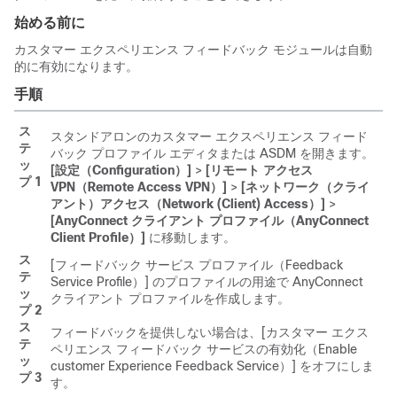
始める前に
カスタマー エクスペリエンス フィードバック モジュールは自動
的に有効になります。
手順
ス
スタンドアロンのカスタマー エクスペリエンス フィード
テ
バック プロファイル エディタまたは ASDM を開きます。
ッ
[設定（Configuration）]
>
[リモート アクセス
プ 1
VPN（Remote Access VPN）]
>
[ネットワーク（クライ
アント）アクセス（Network (Client) Access）]
>
[AnyConnect クライアント プロファイル（AnyConnect
Client Profile）]
に移動します。
ス
[フィードバック サービス プロファイル（Feedback
テ
Service Profile）]
のプロファイルの用途で AnyConnect
ッ
クライアント プロファイルを作成します。
プ 2
ス
フィードバックを提供しない場合は、[カスタマー エクス
テ
ペリエンス フィードバック サービスの有効化（Enable
ッ
customer Experience Feedback Service）]
をオフにしま
プ 3
す。