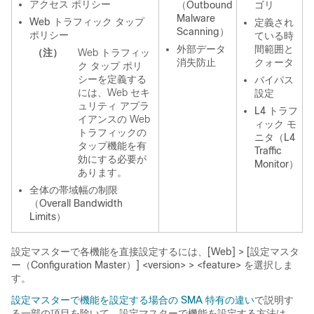
アクセス ポリシー
（Outbound
ゴリ
Malware
Web トラフィック タップ
定義され
Scanning）
ポリシー
ている時
外部データ
間範囲と
（注）
Web トラフィッ
消失防止
クォータ
ク タップ ポリ
シーを定義する
バイパス
には、Web セキ
設定
ュリティ アプラ
L4 トラフ
イアンスの Web
ィック モ
トラフィックの
ニタ（L4
タップ機能を有
Traffic
効にする必要が
Monitor）
あります。
全体の帯域幅の制限
（Overall Bandwidth
Limits）
設定マスターで各機能を直接設定するには、[Web] > [設定マスタ
ー（Configuration Master）]
<version>
>
<feature>
を選択しま
す。
設定マスターで機能を設定する場合の SMA 特有の違い
で説明す
る一部の項目を除いて、設定マスターで機能を設定する方法は、