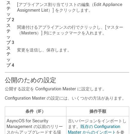
ス
[アプライアンス割り当てリストの編集（Edit Appliance
テ
Assignment List）]
をクリックします。
ッ
プ 2
ス
関連付けるアプライアンスの行でクリックし、[マスター
テ
（Masters）]
列にチェックマークを入れます。
ッ
プ 3
ス
変更を送信し、保存します。
テ
ッ
プ 4
公開のための設定
公開する設定を Configuration Master に設定します。
Configuration Master の設定には、いくつかの方法があります。
条件（IF）
操作手順
AsyncOS for Security
古いバージョンをインポートし
Management の以前のリリー
ます。
既存の Configuration
スからアップグレードする場
Master からのインポート
を参