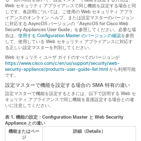
Web セキュリティ アプライアンスで同じ機能を設定する場合と同
じです。各説明については、ご使用の Web セキュリティ アプラ
イアンスのオンライン ヘルプ、または設定マスターのバージョン
に対応する AsyncOS バージョンの『AsyncOS for Cisco Web
Security Appliances User Guide』を参照してください。必要な場
合は、
使用する Configuration Master のバージョンの確認
を参照
して、使用している Web セキュリティ アプライアンスに対応す
る正しい設定マスターを判別してください。
Web セキュリティ ユーザ ガイドのすべてのバージョンが
https://www.cisco.com/c/en/us/support/security/web-
security-appliance/products-user-guide-list.html
から利用可能
です。
設定マスターで機能を設定する場合の SMA 特有の違い
設定マスターで機能を設定するときには、以下で説明する Web セ
キュリティ アプライアンスで同じ機能を直接設定する場合との違
いに注意してください。
表 1.
機能の設定：Configuration Master と Web Security
Appliance との違い
機能またはペー
詳細（Details）
ジ