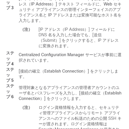
ッ
レス（IP Address）] テキスト フィールドに、Web セキ
プ 3
ュリティ アプライアンスの管理インターフェイスのアプ
ライアンス名と IP アドレスまたは変換可能なホスト名を
入力します。
（注）
[IP アドレス（IP Address）] フィールドに
DNS 名を入力した場合でも、[送信
（Submit）]
をクリックすると、IP アドレス
に変換されます。
ステ
Centralized Configuration Manager サービスが事前に選
ッ
択されています。
プ 4
ステ
[接続の確立（Establish Connection）]
をクリックしま
ッ
す。
プ 5
ステ
管理対象となるアプライアンスの管理者アカウントのユ
ッ
ーザ名と
パスフレーズ
を入力し、[接続の確立（Establish
プ 6
Connection）]
をクリックします。
（注）
ログイン資格情報を入力すると、セキュリテ
ィ管理アプライアンスからリモート アプライ
アンスへのファイル転送のための公開 SSH キ
ーが渡されます。ログイン資格情報は