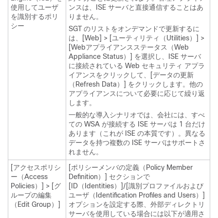
使用してユーザ
ンスは、ISE サーバと直接通信することはあ
を識別するポリ
りません。
シー
SGT のリストをオンデマンドで更新するに
は、[Web] > [ユーティリティ（Utilities）] >
[Webアプライアンスステータス（Web
Appliance Status）]
を選択し、ISE サーバ
に接続されている Web セキュリティ アプラ
イアンスをクリックして、[データの更新
（Refresh Data）]
をクリックします。他の
アプライアンスについて必要に応じて繰り返
します。
一般的な導入シナリオでは、会社には、すべ
ての WSA が接続する ISE サーバは 1 台だけ
あります（これが ISE の本質です）。異なる
データを持つ複数の ISE サーバはサポートさ
れません。
[アクセスポリシ
[ポリシーメンバの定義（Policy Member
ー（Access
Definition）] セクションで
Policies）] > [グ
[ID（Identities）]/[識別プロファイルおよび
ループの編集
ユーザ（Identification Profiles and Users）]
（Edit Group）]
オプションを設定する際、外部ディレクトリ
サーバを使用している場合には以下が適用さ