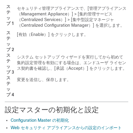
ス
セキュリティ管理アプライアンスで、[管理アプライアンス
テ
（Management Appliance）] > [集約管理サービス
ッ
（Centralized Services）] > [集中型設定マネージャ
プ 1
（Centralized Configuration Manager）]
を選択します。
ス
[有効（Enable）]
をクリックします。
テ
ッ
プ 2
ス
システム セットアップ ウィザードを実行してから初めて
テ
集約設定管理を有効にする場合は、エンドユーザ ライセン
ッ
ス契約書を確認し、[承認（Accept）]
をクリックします。
プ 3
ス
変更を送信し、保存します。
テ
ッ
プ 4
設定マスターの初期化と設定
Configuration Master の初期化
Web セキュリティ アプライアンスからの設定のインポート