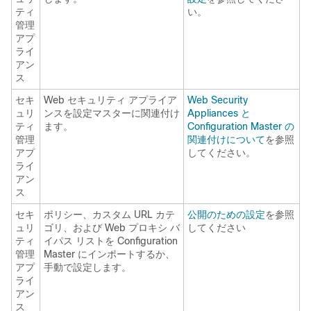
ティ
い。
管理
アプ
ライ
アン
ス
セキ
Web セキュリティ アプライア
Web Security
ュリ
ンスを設定マスターに関連付け
Appliances と
ティ
ます。
Configuration Master の
管理
関連付けについて
を参照
アプ
してください。
ライ
アン
ス
セキ
ポリシー、カスタム URL カテ
公開のための設定
を参照
ュリ
ゴリ、および Web プロキシ バ
してください
ティ
イパス リストを Configuration
管理
Master にインポートするか、
アプ
手動で設定します。
ライ
アン
ス