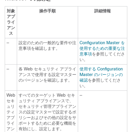
対象
操作手順
詳細情報
アプ
ライ
アン
ス
—
設定のための一般的な要件や注
Configuration Master を
意事項を確認します。
使用するための重要な注
意事項
を参照してくださ
い。
—
各 Web セキュリティ アプライ
使用する Configuration
アンスで使用する設定マスター
Master のバージョンの
のバージョンを確認します。
確認
を参照してくださ
い。
Web
すべてのターゲット Web セキ
—
セキ
ュリティ アプライアンスで、
ュリ
セキュリティ管理アプライアン
ティ
スの設定マスターで設定するポ
アプ
リシーおよびその他の設定をサ
ライ
ポートするために必要な機能を
アン
有効にし、設定します。