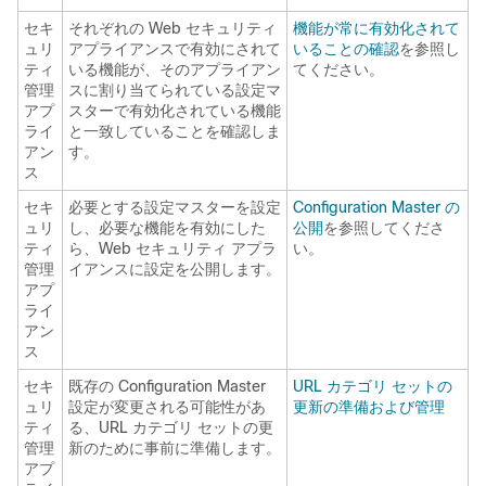
セキ
それぞれの Web セキュリティ
機能が常に有効化されて
ュリ
アプライアンスで有効にされて
いることの確認
を参照し
ティ
いる機能が、そのアプライアン
てください。
管理
スに割り当てられている設定マ
アプ
スターで有効化されている機能
ライ
と一致していることを確認しま
アン
す。
ス
セキ
必要とする設定マスターを設定
Configuration Master の
ュリ
し、必要な機能を有効にした
公開
を参照してくださ
ティ
ら、Web セキュリティ アプラ
い。
管理
イアンスに設定を公開します。
アプ
ライ
アン
ス
セキ
既存の Configuration Master
URL カテゴリ セットの
ュリ
設定が変更される可能性があ
更新の準備および管理
ティ
る、URL カテゴリ セットの更
管理
新のために事前に準備します。
アプ