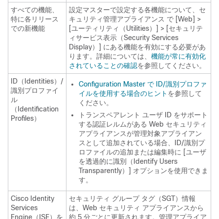
すべての機能、
設定マスターで設定する各機能について、セ
特に各リリース
キュリティ管理アプライアンス で [Web] >
での新機能
[ユーティリティ（Utilities）] > [セキュリテ
ィサービス表示（Security Services
Display）] にある機能を有効にする必要があ
ります。詳細については、
機能が常に有効化
されていることの確認
を参照してください。
ID（Identities）/
Configuration Master で ID/識別プロファ
識別プロファイ
イルを使用する場合のヒント
を参照して
ル
ください。
（Identification
トランスペアレント ユーザ ID をサポート
Profiles）
する認証レルムがある Web セキュリティ
アプライアンスが管理対象アプライアン
スとして追加されている場合、ID/識別プ
ロファイルの追加または編集時に [ユーザ
を透過的に識別（Identify Users
Transparently）]
オプションを使用できま
す。
Cisco Identity
セキュリティ グループ タグ（SGT）情報
Services
は、Web セキュリティ アプライアンスから
Engine（ISE）を
約 5 分ごとに更新されます。管理アプライア