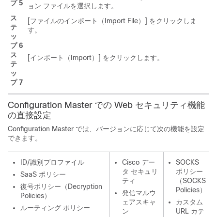
プ 5
ョン ファイルを選択します。
ス
[ファイルのインポート（Import File）]
をクリックしま
テ
す。
ッ
プ 6
ス
[インポート（Import）]
をクリックします。
テ
ッ
プ 7
Configuration Master での Web セキュリティ機能
の直接設定
Configuration Master では、バージョンに応じて次の機能を設定
できます。
ID/識別プロファイル
Cisco デー
SOCKS
タ セキュリ
ポリシー
SaaS ポリシー
ティ
（SOCKS
復号ポリシー（Decryption
Policies）
発信マルウ
Policies）
ェアスキャ
カスタム
ルーティング ポリシー
ン
URL カテ