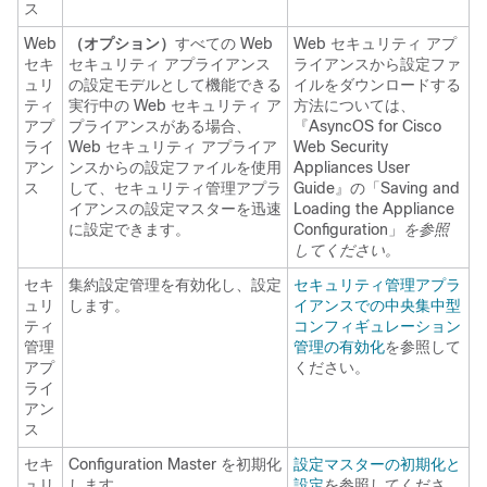
ス
Web
（オプション）
すべての Web
Web セキュリティ アプ
セキ
セキュリティ アプライアンス
ライアンスから設定ファ
ュリ
の設定モデルとして機能できる
イルをダウンロードする
ティ
実行中の Web セキュリティ ア
方法については、
アプ
プライアンスがある場合、
『AsyncOS for Cisco
ライ
Web セキュリティ アプライア
Web Security
アン
ンスからの設定ファイルを使用
Appliances User
ス
して、セキュリティ管理アプラ
Guide』の「Saving and
イアンスの設定マスターを迅速
Loading the Appliance
に設定できます。
Configuration」
を参照
してください。
セキ
集約設定管理を有効化し、設定
セキュリティ管理アプラ
ュリ
します。
イアンスでの中央集中型
ティ
コンフィギュレーション
管理
管理の有効化
を参照して
アプ
ください。
ライ
アン
ス
セキ
Configuration Master を初期化
設定マスターの初期化と
ュリ
します。
設定
を参照してくださ