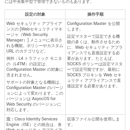
には中央集中型で管理できないものもあります。
設定の対象
操作手順
Web セキュリティ アプライア
Configuration Master を公開
ンスの [Webセキュリティマネ
します。
ージャ（Web Security
設定マスターで設定できる機
Manager）] メニューに表示さ
能の多くは、動作させるため
れる機能。ポリシーやカスタム
に、Web セキュリティ アプラ
URL のカテゴリなど。
イアンスでも直接設定する必
例外：L4 トラフィック モニタ
要があります。たとえば、
の（L4TM）の設定は、
SOCKS ポリシーは設定マスタ
Configuration Master の対象に
ーで設定可能ですが、最初に
含まれません。
SOCKS プロキシを Web セキ
ュリティ アプライアンスで直
サポートの対象となる機能は、
接設定する必要があります。
Configuration Master のバージ
ョンによって変わります。この
バージョンは AsyncOS for
Web Security のバージョンに
対応します。
注：
Cisco Identity Services
拡張ファイル公開を使用しま
Engine（ISE）との統合は、各
す。