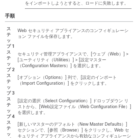
をインポートしようとすると、ロードに失敗します。
手順
ス
Web セキュリティ アプライアンスのコンフィギュレーシ
テ
ョン ファイルを保存します。
ッ
プ 1
ス
セキュリティ管理アプライアンスで、[ウェブ（Web）] >
テ
[ユーティリティ（Utilities）] > [設定マスター
ッ
（Configuration Masters）]
を選択します。
プ 2
ス
[オプション（Options）] 列で、[設定のインポート
テ
（Import Configuration）]
をクリックします。
ッ
プ 3
ス
[設定の選択（Select Configuration）] ドロップダウン リ
テ
ストから、[Web設定ファイル（Web Configuration File）]
ッ
を選択します。
プ 4
ス
[新しいマスターのデフォルト（New Master Defaults）]
テ
セクションで、[参照（Browse）]
をクリックし、Web セ
ッ
キュリティ アプライアンスから有効なコンフィギュレーシ