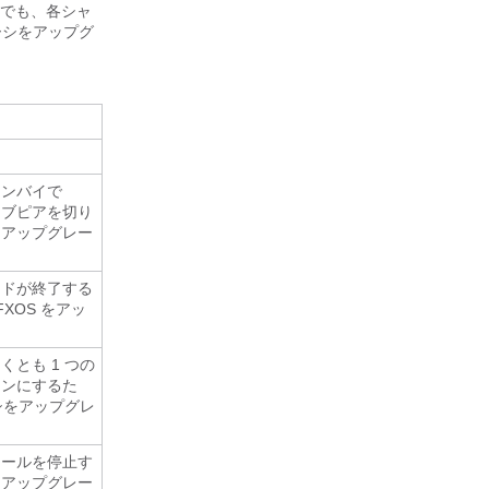
合でも、各シャ
ーシをアップグ
タンバイで
ィブピアを切り
をアップグレー
ードが終了する
XOS をアッ
くとも 1 つの
インにするた
シをアップグレ
ュールを停止す
にアップグレー