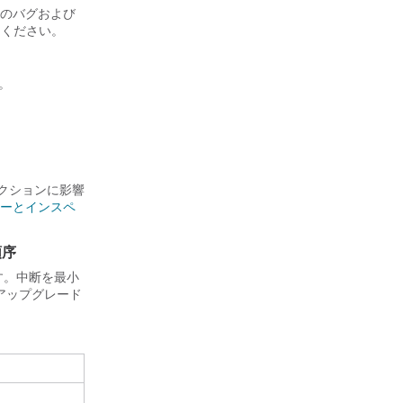
のバグおよび
ください。
。
ペクションに影響
ローとインスペ
順序
す。中断を最小
アップグレード