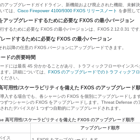
のアップグレードガイドライン、新機能および廃止された機能、未解決
いては、
Cisco Firepower 4100/9300 FXOS リリースノート
を参照して
をアップグレードするために必要な FXOS の最小バージョン
行するために必要な FXOS の最小バージョンは、
FXOS 2.12.0.31
です
グレードするために必要な FXOS の最小バージョン
 から、それ以降の任意の FXOS バージョンにアップグレードできます。
グレードの所要時間
グレードには最長 45 分かかることがあり、トラフィックフローやインス
ます。詳細については、
FXOS のアップグレードでのトラフィックフ
ください。
高可用性/スケーラビリティを備えた FXOS のアップグレード
導入する場合でも、各シャーシの FXOS を個別にアップグレードしま
つずつシャーシの FXOS をアップグレードします。
Threat Defense
の
されたデバイスが 1 つずつ自動的にアップグレードされます。
nse
高可用性/スケーラビリティを備えた FXOS のアップグレード順序
アップグレード順序
バイス
FXOS をアップグレードします。