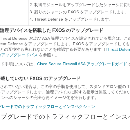
制御モジュールをアップグレードしたシャーシに切
残りのシャーシの FXOS をアップグレードします。
Threat Defense
をアップグレードします。
SA 論理デバイスを搭載した FXOS のアップグレード
Threat Defense
および
ASA 論理デバイスが設定されている場合は、こ
reat Defense
をアップグレードします。FXOS をアップグレードして
との互換性も失われないことを確認する必要があります（
Threat Def
 のアップグレードパス
を参照）。
レード手順については、
Cisco Secure Firewall ASA アップグレードガイド
載していない FXOS のアップグレード
定されていない場合は、この章の手順を使用して、スタンドアロン型の
T
S をアップグレードします。論理デバイスに関する指示は無視してくださ
ージョンへのシャーシの完全な再イメージ化を実行します。
プグレードでのトラフィックフローとインスペクション
アップグレードでのトラフィックフローとインス