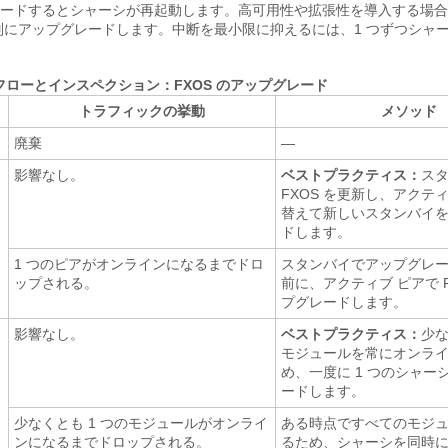
グレードするとシャーシが再起動します。高可用性や拡張性を導入する場
を個別にアップグレードします。中断を最小限に抑えるには、1 つずつシャ
ローとインスペクション：FXOS のアップグレード
トラフィックの挙動
メソッド
廃棄
—
影響なし。
ベストプラクティス：
ス
FXOS を更新し、アクテ
替えて新しいスタンバイ
ドします。
1 つのピアがオンラインになるまでドロ
スタンバイでアップグレ
ップされる。
前に、アクティブ ピアで F
プグレードします。
影響なし。
ベストプラクティス：
少な
モジュールを常にオンラ
め、一度に 1 つのシャー
ードします。
少なくとも 1 つのモジュールがオンライ
ある時点ですべてのモジ
ンになるまでドロップされる。
るため、シャーシを同時