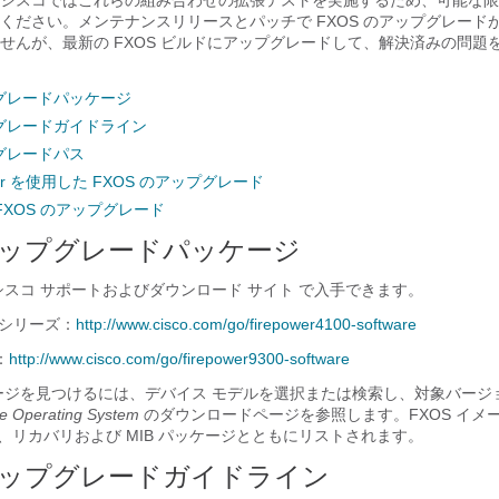
シスコではこれらの組み合わせの拡張テストを実施するため、可能な限
ください。メンテナンスリリースとパッチで FXOS のアップグレード
せん
が、最新の FXOS ビルドにアップグレードして、解決済みの問題
プグレードパッケージ
プグレードガイドライン
プグレードパス
nager を使用した FXOS のアップグレード
 FXOS のアップグレード
のアップグレードパッケージ
シスコ サポートおよびダウンロード サイト
で入手できます。
00 シリーズ：
http://www.cisco.com/go/firepower4100-software
0：
http://www.cisco.com/go/firepower9300-software
イメージを見つけるには、デバイス モデルを選択または検索し、対象バー
le Operating System
のダウンロードページを参照します。FXOS イメ
、リカバリおよび MIB パッケージとともにリストされます。
のアップグレードガイドライン