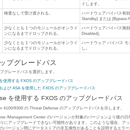
ドします。
検査なしで受け渡される。
ハードウェアバイパス有効：[
Standby]
または
[Bypass‑
少なくとも 1 つのモジュールがオンライ
ハードウェアバイパス無効：[
ンになるまでドロップされる。
Disabled]。
少なくとも 1 つのモジュールがオンライ
ハードウェア バイパス 
ンになるまでドロップされる。
し。
のアップグレードパス
プグレードパスを選択します。
ense を使用する FXOS のアップグレードパス
ense および ASA を使用した FXOS のアップグレードパス
nse
を使用する FXOS のアップグレードパス
 4100/9300 の
Threat Defense
のアップグレードパスを示します。
ense
/
Management Center
のバージョンが対象のバージョンより後の日
りにアップグレードできない可能性があります。このような場合、アッ
つのバージョン間にデータストアの非互換性があることを説明するエラー