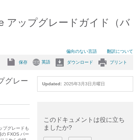
at Defense アップグレードガイド（バ
偏向のない言語
翻訳について
英語
保存
ダウンロード
プリント
アップグレー
Updated:
2025年3月3日月曜日
このドキュメントは役に立ち
ましたか?
アップグレードも
 FXOS バー