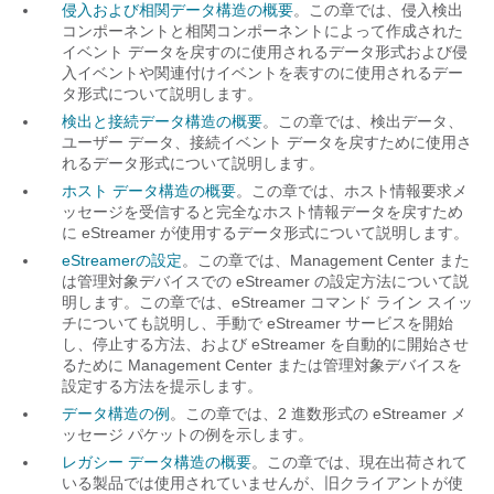
侵入および相関データ構造の概要
。この章では、侵入検出
コンポーネントと相関コンポーネントによって作成された
イベント データを戻すのに使用されるデータ形式および侵
入イベントや関連付けイベントを表すのに使用されるデー
タ形式について説明します。
検出と接続データ構造の概要
。この章では、検出データ、
ユーザー データ、接続イベント データを戻すために使用さ
れるデータ形式について説明します。
ホスト データ構造の概要
。この章では、ホスト情報要求メ
ッセージを受信すると完全なホスト情報データを戻すため
に eStreamer が使用するデータ形式について説明します。
eStreamerの設定
。この章では、Management Center また
は管理対象デバイスでの eStreamer の設定方法について説
明します。この章では、eStreamer コマンド ライン スイッ
チについても説明し、手動で eStreamer サービスを開始
し、停止する方法、および eStreamer を自動的に開始させ
るために Management Center または管理対象デバイスを
設定する方法を提示します。
データ構造の例
。この章では、2 進数形式の eStreamer メ
ッセージ パケットの例を示します。
レガシー データ構造の概要
。この章では、現在出荷されて
いる製品では使用されていませんが、旧クライアントが使