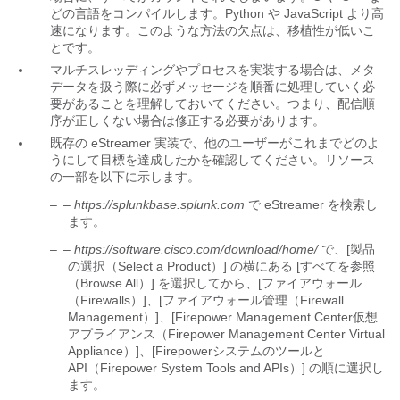
どの言語をコンパイルします。Python や JavaScript より高
速になります。このような方法の欠点は、移植性が低いこ
とです。
マルチスレッディングやプロセスを実装する場合は、メタ
データを扱う際に必ずメッセージを順番に処理していく必
要があることを理解しておいてください。つまり、配信順
序が正しくない場合は修正する必要があります。
既存の eStreamer 実装で、他のユーザーがこれまでどのよ
うにして目標を達成したかを確認してください。リソース
の一部を以下に示します。
–
–
https://splunkbase.splunk.com
で eStreamer を検索し
ます。
–
–
https://software.cisco.com/download/home/
で、[製品
の選択（Select a Product）] の横にある [すべてを参照
（Browse All）] を選択してから、[ファイアウォール
（Firewalls）]、[ファイアウォール管理（Firewall
Management）]、[Firepower Management Center仮想
アプライアンス（Firepower Management Center Virtual
Appliance）]、[Firepowerシステムのツールと
API（Firepower System Tools and APIs）] の順に選択し
ます。