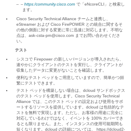
–
–
https:/community.cisco.com
で「eNcoreCLI」と検索し
ます。
Cisco Security Technical Alliance チームと連携し、
eStreamer および Cisco FirePOWER との統合に関するそ
の他の側面に対する変更に常に迅速に対応します。不明な
点は、ask-csta-pm@cisco.com までお問い合わせくださ
い。
テスト
シスコで Firepower の新しいバージョンが導入されたら、
速やかにクライアントのテストを実行し、クライアントが
収集したデータに変更がないことを確認します。
便利なテスト ベッドをご用意していますので、簡単かつ頻
繁にテストできます。
テスト ベッドを構築しない場合は、dcloud サンドボックス
のテスト ベッドを使用します。Cisco Security Technical
Alliance では、このテスト ベッドの設定および使用をサポ
ートするリソースを提供しています。dcloud は包括的なテ
ストを無料で実現します。ただし、お客様の用途に完全に
対応しているわけではなく、イベントを 100% カバーでき
るとも限りません。また、インスタンスの使用可能期間も
短くなります。dcloud の詳細については、
https://dcloud2-