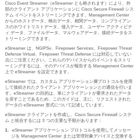
Cisco Event Streamer（eStreamer とも称されます）により、外
部のクライアント アプリケーションに Cisco Secure Firewall シス
テム イベントをストリーミングできます。Management Center
からのホストデータ、検出データ、相関データ、コンプライアン
スのホワイトリストデータ、侵入データ、ユーザー アクティビテ
ィ データ、ファイルデータ、マルウェアデータ、接続データをス
トリーミングできます。
eStreamer は、NGIPSv、Firepower Services、Firepower Threat
Defense Virtual、Firepower Threat Defense には対応していない
点にご注意ください。これらのデバイスからのイベントをストリ
ーミングするには、そのデバイスが報告する Management Center
上で eStreamer を設定できます。
eStreamer では、カスタム アプリケーション層プロトコルを使用
して接続されたクライアント アプリケーションとの通信を行いま
す。eStreamer の目的は、単にクライアントが要求されたデータ
を戻すことであるため、このガイドは、主に、リクエストされた
データの eStreamer 形式について記述しています。
eStreamer クライアントを作成し、Cisco Secure Firewall システ
ム と統合するには 3 つの主要な手順があります：
1.
eStreamer アプリケーション プロトコルを使用してメッセー
ジを Management Center または管理対象デバイスと交換する