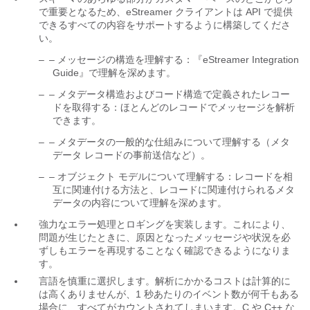
で重要となるため、eStreamer クライアントは API で提供
できるすべての内容をサポートするように構築してくださ
い。
–
– メッセージの構造を理解する：『eStreamer Integration
Guide』で理解を深めます。
–
– メタデータ構造およびコード構造で定義されたレコー
ドを取得する：ほとんどのレコードでメッセージを解析
できます。
–
– メタデータの一般的な仕組みについて理解する（メタ
データ レコードの事前送信など）。
–
– オブジェクト モデルについて理解する：レコードを相
互に関連付ける方法と、レコードに関連付けられるメタ
データの内容について理解を深めます。
強力なエラー処理とロギングを実装します。これにより、
問題が生じたときに、原因となったメッセージや状況を必
ずしもエラーを再現することなく確認できるようになりま
す。
言語を慎重に選択します。解析にかかるコストは計算的に
は高くありませんが、1 秒あたりのイベント数が何千もある
場合に、すべてがカウントされてしまいます。C や C++ な