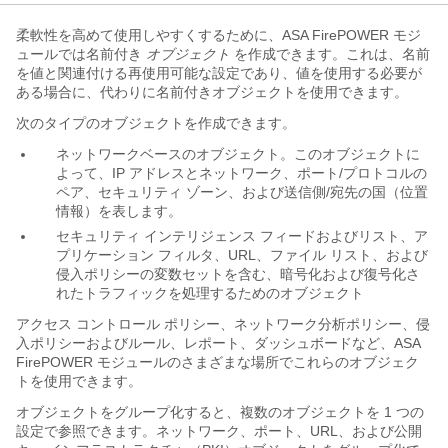
柔軟性を高めて使用しやすくするために、ASA FirePOWER モジ
ュールでは名前付き
オブジェクト
を作成できます。これは、名前
を値と関連付ける再使用可能な設定であり、値を使用する必要が
ある場合に、代わりに名前付きオブジェクトを使用できます。
次のタイプのオブジェクトを作成できます。
ネットワークベースのオブジェクト。このオブジェクトに
よって、IP アドレスとネットワーク、ポート/プロトコルの
ペア、セキュリティ ゾーン、および送信側/宛先の国（位置
情報）を表します。
セキュリティ インテリジェンス フィードおよびリスト、ア
プリケーション フィルタ、URL、ファイル リスト、および
侵入ポリシーの変数セットを含む、暗号化および復号化さ
れたトラフィックを処理するためのオブジェクト
アクセス コントロール ポリシー、ネットワーク分析ポリシー、侵
入ポリシーおよびルール、レポート、ダッシュボードなど、ASA
FirePOWER モジュールのさまざまな場所でこれらのオブジェク
トを使用できます。
オブジェクトをグループ化すると、複数のオブジェクトを 1 つの
設定で参照できます。ネットワーク、ポート、URL、および公開