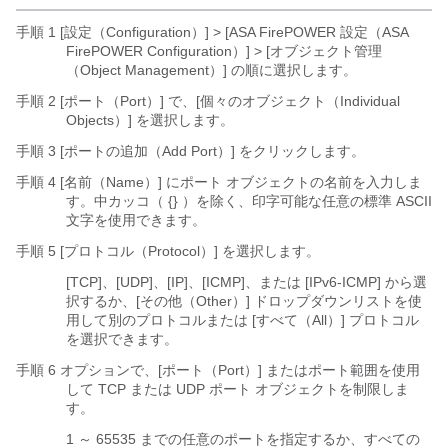
手順 1 [設定（Configuration）] > [ASA FirePOWER 設定（ASA
FirePOWER Configuration）] > [オブジェクト管理
（Object Management）]
の順に選択します。
手順 2 [ポート（Port）]
で、[個々のオブジェクト（Individual
Objects）]
を選択します。
手順 3 [ポートの追加（Add Port）]
をクリックします。
手順 4 [名前（Name）]
にポート オブジェクトの名前を入力しま
す。中カッコ（
{}
）を除く、印字可能な任意の標準 ASCII
文字を使用できます。
手順 5 [プロトコル（Protocol）]
を選択します。
[TCP]、[UDP]、[IP]、[ICMP]、または [IPv6-ICMP]
から選
択するか、[その他（Other）]
ドロップダウンリストを使
用して別のプロトコルまたは [すべて（All）]
プロトコル
を選択できます。
手順 6 オプションで、[ポート（Port）]
またはポート範囲を使用
して TCP または UDP ポート オブジェクトを制限しま
す。
1 ～ 65535 までの任意のポートを指定するか、すべての