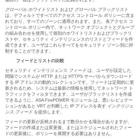
グローバル ホワイトリスト
および
グローバル ブラックリスト
は、デフォルトですべてのアクセス コントロール ポリシーに含ま
れており、すべてのゾーンに適用されます。また、各アクセス コ
ントロール ポリシー内で、ネットワーク オブジェクトとグループ
の組み合わせを使用して個別のホワイトリストおよびブラックリ
ストや、セキュリティ インテリジェンスのリストとフィードを作
成できます。ユーザはこれらすべてをセキュリティ ゾーン別に抑
制することができます。
フィードとリストの比較
セキュリティ インテリジェンス
フィード
は、ユーザが設定した
間隔でシステムが HTTP または HTTPS サーバからダウンロード
する IP アドレスの動的コレクションです。フィードは定期的に更
新されるため、システムは最新の情報を使用してネットワーク ト
ラフィックをフィルタできます。ユーザがブラックリストを作成
できるように、ASA FirePOWER モジュール は、悪いレピュテー
ションがあると VRT が判断した IP アドレスを表す
インテリジェ
ンス フィード
を提供します。
フィードの更新が反映されるまで数分かかる場合がありますが、
フィードの作成または変更後、またはスケジュールされたフィー
ドの更新後に、ポリシーを展開する必要はありません。