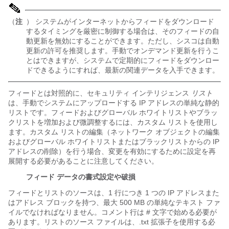
（
注
） システムがインターネットからフィードをダウンロード
するタイミングを厳密に制御する場合は、そのフィードの自
動更新を無効にすることができます。ただし、シスコは自動
更新の許可を推奨します。手動でオンデマンド更新を行うこ
とはできますが、システムで定期的にフィードをダウンロー
ドできるようにすれば、最新の関連データを入手できます。
フィードとは対照的に、セキュリティ インテリジェンス
リスト
は、手動でシステムにアップロードする IP アドレスの単純な静的
リストです。フィードおよびグローバル ホワイトリストやブラッ
クリストを増加および微調整するには、カスタム リストを使用し
ます。カスタム リストの編集（ネットワーク オブジェクトの編集
およびグローバル ホワイトリストまたはブラックリストからの IP
アドレスの削除）を行う場合、変更を有効にするために設定を再
展開する必要があることに注意してください。
フィード データの書式設定や破損
フィードとリストのソースは、1 行につき 1 つの IP アドレスまた
はアドレス ブロックを持つ、最大 500 MB の単純なテキスト ファ
イルでなければなりません。コメント行は
#
文字で始める必要が
あります。リストのソース ファイルは、
.txt
拡張子を使用する必