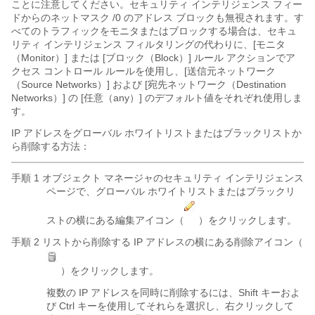
ことに注意してください。セキュリティ インテリジェンス フィー
ドからのネットマスク
/0
のアドレス ブロックも無視されます。す
べてのトラフィックをモニタまたはブロックする場合は、セキュ
リティ インテリジェンス フィルタリングの代わりに、[モニタ
（Monitor）]
または [ブロック（Block）]
ルール アクションでア
クセス コントロール ルールを使用し、[送信元ネットワーク
（Source Networks）]
および [宛先ネットワーク（Destination
Networks）]
の [任意（any）]
のデフォルト値をそれぞれ使用しま
す。
IP アドレスをグローバル ホワイトリストまたはブラックリストか
ら削除する方法：
手順 1 オブジェクト マネージャのセキュリティ インテリジェンス
ページで、グローバル ホワイトリストまたはブラックリ
ストの横にある編集アイコン（
）をクリックします。
手順 2 リストから削除する IP アドレスの横にある削除アイコン（
）をクリックします。
複数の IP アドレスを同時に削除するには、Shift キーおよ
び Ctrl キーを使用してそれらを選択し、右クリックして