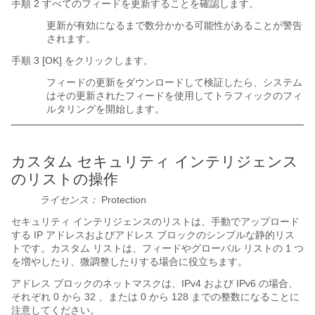
手順 2 すべてのフィードを更新することを確認します。
更新が有効になるまで数分かかる可能性があることが警告
されます。
手順 3 [OK]
をクリックします。
フィードの更新をダウンロードして検証したら、システム
はその更新されたフィードを使用してトラフィックのフィ
ルタリングを開始します。
カスタム セキュリティ インテリジェンス
のリストの操作
ライセンス：
Protection
セキュリティ インテリジェンスのリストは、手動でアップロード
する IP アドレスおよびアドレス ブロックのシンプルな静的リス
トです。カスタム リストは、フィードやグローバル リストの 1 つ
を増やしたり、微調整したりする場合に役立ちます。
アドレス ブロックのネットマスクは、IPv4 および IPv6 の場合、
それぞれ
0
から
32
、または
0
から
128
までの整数になることに
注意してください。