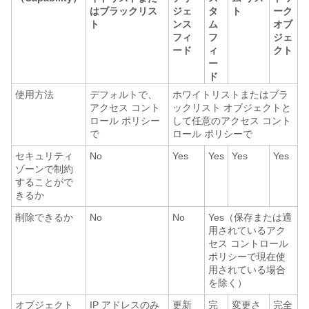
はブラックリス
ジェ
タ
ト
ーク
ト
ンス
ム
オブ
フィ
フ
ジェ
ード
ィ
クト
ー
ド
使用方法
デフォルトで、
ホワイトリストまたはブラ
アクセス コント
ックリスト オブジェクトと
ロール ポリシー
して任意のアクセス コント
で
ロール ポリシーで
セキュリティ
No
Yes
Yes
Yes
Yes
ゾーンで制約
することがで
きるか
削除できるか
No
No
Yes（保存または適
用されているアク
セス コントロール
ポリシーで現在使
用されている場合
を除く）
オブジェクト
IP アドレスのみ
更新
完
変更さ
完全