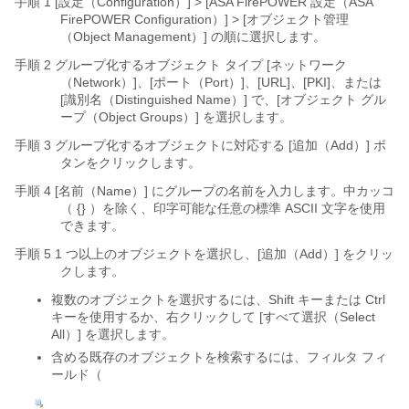
手順 1 [設定（Configuration）] > [ASA FirePOWER 設定（ASA
FirePOWER Configuration）] > [オブジェクト管理
（Object Management）]
の順に選択します。
手順 2 グループ化するオブジェクト
タイプ [ネットワーク
（Network）]、[ポート（Port）]、[URL]、[PKI]、または
[識別名（Distinguished
Name）]
で、[オブジェクト
グル
ープ（Object Groups）]
を選択します。
手順 3 グループ化するオブジェクトに対応する [追加（Add）]
ボ
タンをクリックします。
手順 4 [名前（Name）]
にグループの名前を入力します。中カッコ
（
{}
）を除く、印字可能な任意の標準 ASCII 文字を使用
できます。
手順 5 1 つ以上のオブジェクトを選択し、[追加（Add）]
をクリッ
クします。
複数のオブジェクトを選択するには、Shift キーまたは Ctrl
キーを使用するか、右クリックして [すべて選択（Select
All）]
を選択します。
含める既存のオブジェクトを検索するには、フィルタ フィ
ールド（