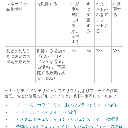
マネージャの
を削除する
の頻
全
れたリ
に変
編集機能
度を
に
ストの
更す
無効
変
みをア
る
にす
更
ップロ
る
す
ードす
か、
る
る
変更
する
変更されたと
削除する場合は
No
No
Yes
Yes
きに設定の再
「はい」（IP ア
展開が必要か
ドレスを追加す
る場合は、再展
開する必要はあ
りません）
セキュリティ インテリジェンスのリストおよびフィードの作成、
管理、および使用の詳細については、以下を参照してください。
グローバル ホワイトリストおよびブラックリストの操作
インテリジェンス フィードの操作
カスタム セキュリティ インテリジェンス フィードの操作
手動によるセキュリティ インテリジェンス フィードの更新