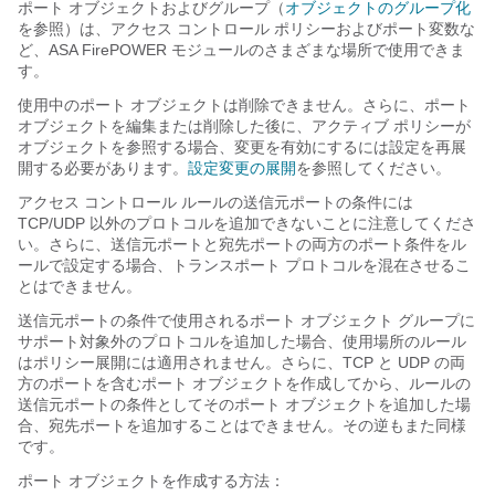
ポート オブジェクトおよびグループ（
オブジェクトのグループ化
を参照）は、アクセス コントロール ポリシーおよびポート変数な
ど、ASA FirePOWER モジュールのさまざまな場所で使用できま
す。
使用中のポート オブジェクトは削除できません。さらに、ポート
オブジェクトを編集または削除した後に、アクティブ ポリシーが
オブジェクトを参照する場合、変更を有効にするには設定を再展
開する必要があります。
設定変更の展開
を参照してください。
アクセス コントロール ルールの送信元ポートの条件には
TCP/UDP 以外のプロトコルを追加できないことに注意してくださ
い。さらに、送信元ポートと宛先ポートの両方のポート条件をル
ールで設定する場合、トランスポート プロトコルを混在させるこ
とはできません。
送信元ポートの条件で使用されるポート オブジェクト グループに
サポート対象外のプロトコルを追加した場合、使用場所のルール
はポリシー展開には適用されません。さらに、TCP と UDP の両
方のポートを含むポート オブジェクトを作成してから、ルールの
送信元ポートの条件としてそのポート オブジェクトを追加した場
合、宛先ポートを追加することはできません。その逆もまた同様
です。
ポート オブジェクトを作成する方法：