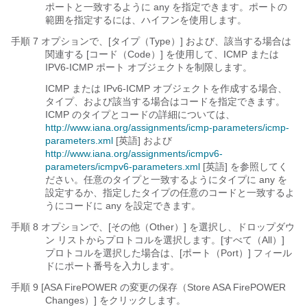
ポートと一致するように
any
を指定できます。ポートの
範囲を指定するには、ハイフンを使用します。
手順 7 オプションで、[タイプ（Type）]
および、該当する場合は
関連する [コード（Code）]
を使用して、ICMP または
IPV6-ICMP ポート オブジェクトを制限します。
ICMP または IPv6-ICMP オブジェクトを作成する場合、
タイプ、および該当する場合はコードを指定できます。
ICMP のタイプとコードの詳細については、
http://www.iana.org/assignments/icmp-parameters/icmp-
parameters.xml
[英語] および
http://www.iana.org/assignments/icmpv6-
parameters/icmpv6-parameters.xml
[英語] を参照してく
ださい。任意のタイプと一致するようにタイプに any を
設定するか、指定したタイプの任意のコードと一致するよ
うにコードに any を設定できます。
手順 8 オプションで、[その他（Other）]
を選択し、ドロップダウ
ン リストからプロトコルを選択します。[すべて（All）]
プロトコルを選択した場合は、[ポート（Port）]
フィール
ドにポート番号を入力します。
手順 9 [ASA FirePOWER の変更の保存（Store ASA FirePOWER
Changes）]
をクリックします。