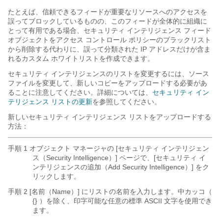
たとえば、信頼できるフィードが重要なリソースへのアクセスを
誤ってブロックしているものの、このフィードが全体的に組織に
とって有用である場合、セキュリティ インテリジェンス フィード
オブジェクトをアクセス コントロール ポリシーのブラックリスト
から削除する代わりに、誤って分類された IP アドレスだけが含ま
れるカスタム ホワイトリストを作成できます。
セキュリティ インテリジェンスのリストを変更するには、ソース
ファイルを変更して、新しいコピーをアップロードする必要があ
ることに注意してください。詳細については、
セキュリティ イン
テリジェンス リストの更新
を参照してください。
新しいセキュリティ インテリジェンス リストをアップロードする
方法：
手順 1 オブジェクト マネージャの [セキュリティ インテリジェン
ス（Security Intelligence）] ページで、[セキュリティ イ
ンテリジェンスの追加（Add Security Intelligence）]
をク
リックします。
手順 2 [名前（Name）]
にリストの名前を入力します。中カッコ（
{}
）を除く、印字可能な任意の標準 ASCII 文字を使用でき
ます。