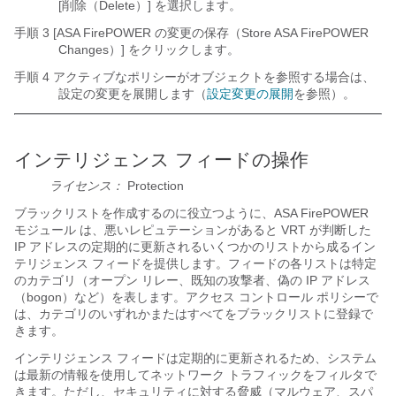
[削除（Delete）]
を選択します。
手順 3 [ASA FirePOWER の変更の保存（Store ASA FirePOWER
Changes）]
をクリックします。
手順 4 アクティブなポリシーがオブジェクトを参照する場合は、
設定の変更を展開します（
設定変更の展開
を参照）。
インテリジェンス フィードの操作
ライセンス：
Protection
ブラックリストを作成するのに役立つように、ASA FirePOWER
モジュール は、悪いレピュテーションがあると VRT が判断した
IP アドレスの定期的に更新されるいくつかのリストから成るイン
テリジェンス フィードを提供します。フィードの各リストは特定
のカテゴリ（オープン リレー、既知の攻撃者、偽の IP アドレス
（bogon）など）を表します。アクセス コントロール ポリシーで
は、カテゴリのいずれかまたはすべてをブラックリストに登録で
きます。
インテリジェンス フィードは定期的に更新されるため、システム
は最新の情報を使用してネットワーク トラフィックをフィルタで
きます。ただし、セキュリティに対する脅威（マルウェア、スパ