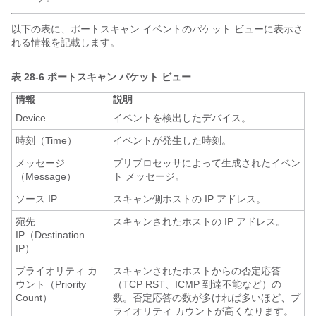
以下の表に、ポートスキャン イベントのパケット ビューに表示さ
れる情報
を記載します。
表 28-6
ポートスキャン パケット ビュー
情報
説明
Device
イベントを検出したデバイス。
時刻（Time）
イベントが発生した時刻。
メッセージ
プリプロセッサによって生成されたイベン
（Message）
ト メッセージ。
ソース IP
スキャン側ホストの IP アドレス。
宛先
スキャンされたホストの IP アドレス。
IP（Destination
IP）
プライオリティ カ
スキャンされたホストからの否定応答
ウント（Priority
（TCP RST、ICMP 到達不能など）の
Count）
数。否定応答の数が多ければ多いほど、プ
ライオリティ カウントが高くなります。