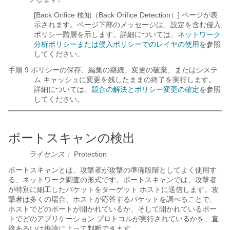
[Back Orifice 検知（Back Orifice Detection）] ページが表
示されます。ページ下部のメッセージは、設定を含む侵入
ポリシー階層を示します。詳細については、
ネットワーク
分析ポリシーまたは侵入ポリシーでのレイヤの使用
を参照
してください。
手順 9 ポリシーの保存、編集の継続、変更の破棄、またはシステ
ム キャッシュに変更を残したままの終了を実行します。
詳細については、
競合の解決とポリシー変更の確定
を参照
してください。
ポートスキャンの検出
ライセンス：
Protection
ポートスキャンとは、攻撃者が攻撃の準備段階としてよく使用す
る、ネットワーク調査の形式です。ポートスキャンでは、攻撃者
が特別に細工したパケットをターゲット ホストに送信します。攻
撃者は多くの場合、ホストが応答するパケットを調べることで、
ホストでどのポートが開かれているか、そして開かれているポー
トでどのアプリケーション プロトコルが実行されているかを、直
接あるいは推論によって判断できます。