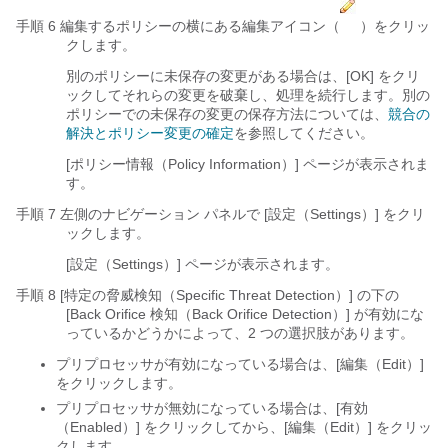
手順 6 編集するポリシーの横にある編集アイコン（
）をクリッ
クします。
別のポリシーに未保存の変更がある場合は、[OK]
をクリ
ックしてそれらの変更を破棄し、処理を続行します。別の
ポリシーでの未保存の変更の保存方法については、
競合の
解決とポリシー変更の確定
を参照してください。
[ポリシー情報（Policy Information）] ページが表示されま
す。
手順 7 左側のナビゲーション パネルで [設定（Settings）]
をクリ
ックします。
[設定（Settings）] ページが表示されます。
手順 8 [特定の脅威検知（Specific Threat Detection）]
の下の
[Back Orifice 検知（Back Orifice Detection）]
が有効にな
っているかどうかによって、2 つの選択肢があります。
プリプロセッサが有効になっている場合は、[編集（Edit）]
をクリックします。
プリプロセッサが無効になっている場合は、[有効
（Enabled）]
をクリックしてから、[編集（Edit）]
をクリッ
クします。