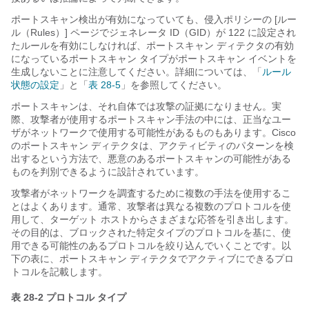
ポートスキャン検出が有効になっていても、侵入ポリシーの [ルー
ル（Rules）] ページでジェネレータ ID（GID）が 122 に設定され
たルールを有効にしなければ、ポートスキャン ディテクタの有効
になっているポートスキャン タイプがポートスキャン イベントを
生成しないことに注意してください。詳細については、「
ルール
状態の設定
」と「
表 28-5
」を参照してください。
ポートスキャンは、それ自体では攻撃の証拠になりません。実
際、攻撃者が使用するポートスキャン手法の中には、正当なユー
ザがネットワークで使用する可能性があるものもあります。Cisco
のポートスキャン ディテクタは、アクティビティのパターンを検
出するという方法で、悪意のあるポートスキャンの可能性がある
ものを判別できるように設計されています。
攻撃者がネットワークを調査するために複数の手法を使用するこ
とはよくあります。通常、攻撃者は異なる複数のプロトコルを使
用して、ターゲット ホストからさまざまな応答を引き出します。
その目的は、ブロックされた特定タイプのプロトコルを基に、使
用できる可能性のあるプロトコルを絞り込んでいくことです。以
下の表に、ポートスキャン ディテクタでアクティブにできるプロ
トコルを記載します。
表 28-2
プロトコル タイプ