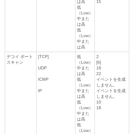
は高
15
低
（Low）
中また
は高
低
（Low）
中また
は高
デコイ ポート
[TCP]
低
2
スキャン
（Low）
[6]
UDP
中また
18
は高
22
ICMP
低
イベントを生成
（Low）
しません。
IP
中また
イベントを生成
は高
しません。
低
10
（Low）
18
中また
は高
低
（Low）