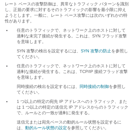
レート ベースの攻撃防御は、異常なトラフィック パターンを識別
し、正規の要求に対するそのトラフィックの影響を最小限に抑え
ようとします。一般に、レート ベース攻撃には次のいずれかの特
性があります。
任意のトラフィックで、ネットワーク上のホストに対して
過剰な未完了接続が発生する。これは、SYN フラッド攻撃
を意味します。
SYN 攻撃の検出を設定するには、
SYN 攻撃の防止
を参照し
てください。
任意のトラフィックで、ネットワーク上のホストに対して
過剰な接続が発生する。これは、TCP/IP 接続フラッド攻撃
を意味します。
同時接続の検出を設定するには、
同時接続の制御
を参照し
てください。
1 つ以上の特定の宛先 IP アドレスへのトラフィック、また
は 1 つ以上の特定の送信元 IP アドレスからのトラフィック
で、ルールとの一致が過剰に発生する。
送信元または宛先ベースの動的ルール状態を設定するに
は、
動的ルール状態の設定
を参照してください。