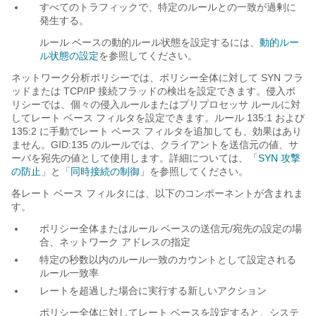
すべてのトラフィックで、特定のルールとの一致が過剰に
発生する。
ルール ベースの動的ルール状態を設定するには、
動的ルー
ル状態の設定
を参照してください。
ネットワーク分析ポリシーでは、ポリシー全体に対して SYN フラ
ッドまたは TCP/IP 接続フラッドの検出を設定できます。侵入ポ
リシーでは、個々の侵入ルールまたはプリプロセッサ ルールに対
してレート ベース フィルタを設定できます。ルール 135:1 および
135:2 に手動でレート ベース フィルタを追加しても、効果はあり
ません。GID:135 のルールでは、クライアントを送信元の値、サ
ーバを宛先の値として使用します。詳細については、「
SYN 攻撃
の防止
」と「
同時接続の制御
」を参照してください。
各レート ベース フィルタには、以下のコンポーネントが含まれま
す。
ポリシー全体またはルール ベースの送信元/宛先の設定の場
合、ネットワーク アドレスの指定
特定の秒数以内のルール一致のカウントとして設定される
ルール一致率
レートを超過した場合に実行する新しいアクション
ポリシー全体に対してレート ベースを設定すると、システ