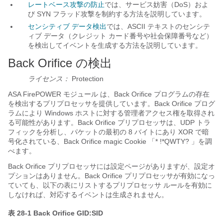
レートベース攻撃の防止
では、サービス妨害（DoS）およ
び SYN フラッド攻撃を制約する方法を説明しています。
センシティブ データ検出
では、ASCII テキストのセンシテ
ィブ データ（クレジット カード番号や社会保障番号など）
を検出してイベントを生成する方法を説明しています。
Back Orifice の検出
ライセンス：
Protection
ASA FirePOWER モジュール は、Back Orifice プログラムの存在
を検出するプリプロセッサを提供しています。Back Orifice プログ
ラムにより Windows ホストに対する管理者アクセス権を取得され
る可能性があります。Back Orifice プリプロセッサは、
UDP トラ
フィックを分析し、パケットの最初の 8 バイトにあり XOR で暗
号化されている、Back Orifice magic Cookie 「*
!*QWTY?
」を調
べます。
Back Orifice プリプロセッサには設定ページがありますが、設定オ
プションはありません。Back Orifice プリプロセッサが有効になっ
ていても、以下の表にリストするプリプロセッサ ルールを有効に
しなければ、対応するイベントは生成されません。
表 28-1
Back Orifice GID:SID