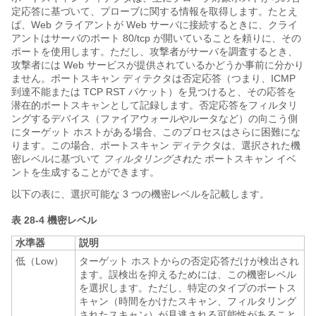
定応答に基づいて、プローブに関する情報を取得します。たとえ
ば、Web クライアントが Web サーバに接続するときに、クライ
アントはサーバのポート 80/tcp が開いていることを頼りに、その
ポートを使用します。ただし、攻撃者がサーバを調査するとき、
攻撃者には Web サービスが提供されているかどうか事前に分かり
ません。ポートスキャン ディテクタは否定応答（つまり、ICMP
到達不能または TCP RST パケット）を見つけると、その応答を
潜在的ポートスキャンとして記録します。否定応答をフィルタリ
ングするデバイス（ファイアウォールやルータなど）の向こう側
にターゲット ホストがある場合、このプロセスはさらに困難にな
ります。この場合、ポートスキャン ディテクタは、選択された機
密レベルに基づいて
フィルタリングされた
ポートスキャン イベ
ントを生成することができます。
以下の表に、選択可能な 3 つの機密レベル
を記載します。
表 28-4
機密レベル
水準器
説明
低（Low）
ターゲット ホストからの否定応答だけが検出され
ます。誤検出を抑えるためには、この機密レベル
を選択します。ただし、特定のタイプのポートス
キャン（時間をかけたスキャン、フィルタリング
されたスキャン）が見逃される可能性があること