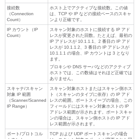
接続数
ホスト上でアクティブな接続数。この値
（Connection
は、TCP や IP などの接続ベースのスキャ
Count）
ンより正確です。
IP カウント（IP
スキャン対象のホストに接続する IP アド
Count）
レスが変更された回数。たとえば、最初の
IP アドレスが 10.1.1.1、2 番目の IP アド
レスが 10.1.1.2、3 番目の IP アドレスが
10.1.1.1 の場合、IP カウントは 3 となり
ます。
プロキシや DNS サーバなどのアクティブ
ホストでは、この数値はそれほど正確では
ありません。
スキャナ/スキャン
スキャン対象ホストまたはスキャン側ホス
対象 IP 範囲
ト（スキャンのタイプに依存）の IP アド
（Scanner/Scanned
レスの範囲。ポートスイープの場合、この
IP Range）
フィールドにはスキャン対象ホストの IP
アドレス範囲が示されます。ポートスキャ
ンの場合は、スキャン側ホストの IP アド
レス範囲が示されます。
ポート/プロトコル
TCP および UDP ポートスキャンの場合