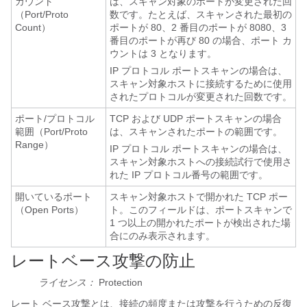
カウント
は、スキャン対象のポートが変更された回
（Port/Proto
数です。たとえば、スキャンされた最初の
Count）
ポートが 80、2 番目のポートが 8080、3
番目のポートが再び 80 の場合、ポート カ
ウントは 3 となります。
IP プロトコル ポートスキャンの場合は、
スキャン対象ホストに接続するために使用
されたプロトコルが変更された回数です。
ポート/プロトコル
TCP および UDP ポートスキャンの場合
範囲（Port/Proto
は、スキャンされたポートの範囲です。
Range）
IP プロトコル ポートスキャンの場合は、
スキャン対象ホストへの接続試行で使用さ
れた IP プロトコル番号の範囲です。
開いているポート
スキャン対象ホストで開かれた TCP ポー
（Open Ports）
ト。このフィールドは、ポートスキャンで
1 つ以上の開かれたポートが検出された場
合にのみ表示されます。
レートベース攻撃の防止
ライセンス：
Protection
レート ベース攻撃とは、接続の頻度または攻撃を行うための反復