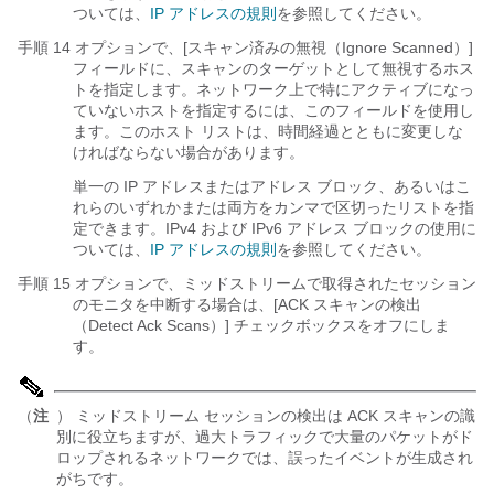
ついては、
IP アドレスの規則
を参照してください。
手順 14 オプションで、[スキャン済みの無視（Ignore Scanned）]
フィールドに、スキャンのターゲットとして無視するホス
トを指定します。ネットワーク上で特にアクティブになっ
ていないホストを指定するには、このフィールドを使用し
ます。このホスト リストは、時間経過とともに変更しな
ければならない場合があります。
単一の IP アドレスまたはアドレス ブロック、あるいはこ
れらのいずれかまたは両方をカンマで区切ったリストを指
定できます。IPv4 および IPv6 アドレス ブロックの使用に
ついては、
IP アドレスの規則
を参照してください。
手順 15 オプションで、ミッドストリームで取得されたセッション
のモニタを中断する場合は、[ACK スキャンの検出
（Detect Ack Scans）]
チェックボックスをオフにしま
す。
（
注
） ミッドストリーム セッションの検出は ACK スキャンの識
別に役立ちますが、過大トラフィックで大量のパケットがド
ロップされるネットワークでは、誤ったイベントが生成され
がちです。