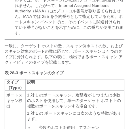
ルトでは、ポートスキャンに特定のプロトコルは関連付けら
れません。したがって、Internet Assigned Numbers
Authority（IANA）にはプロトコル番号が割り当てられませ
ん。IANA では 255 を予約番号として指定しているため、ポ
ートスキャン イベントでは、そのイベントに関連付けられ
ている番号がないことを示すために、この番号が使用されま
す。
一般に、ターゲット ホストの数、スキャン側ホストの数、および
スキャン対象のポートの数に応じて、ポートスキャンは 4 つのタ
イプに分けられます。以下の表に、検出できるポートスキャン ア
クティビティのタイプ
を記載します。
表 28-3
ポートスキャンのタイプ
タイプ
説明
（Type）
ポートス
1 対 1 のポートスキャン。攻撃者が 1 つまたは少数
キャン検
のホストを使用して、単一のターゲット ホスト上の
出
複数のポートをスキャンする場合です。
1 対 1 の ポートスキャンには次のような特徴があり
ます。
少数のホストを使用してスキャン