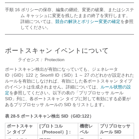
手順 16 ポリシーの保存、編集の継続、変更の破棄、またはシステ
ム キャッシュに変更を残したままの終了を実行します。
詳細については、
競合の解決とポリシー変更の確定
を参照
してください。
ポートスキャン イベントについて
ライセンス：
Protection
ポートスキャン検出が有効になっていても、ジェネレータ
ID（GID）122 と Snort® ID（SID）1 ～ 27 のどれかが設定された
ルールを有効にしなければ、有効にした各ポートスキャン タイプ
のイベントは生成されません。詳細については、
ルール状態の設
定
を参照してください。以下の表の「プリプロセッサ
ルール
SID」列に、各ポートスキャン タイプに対して有効にする必要が
あるプリプロセッサ ルールの SID をリストします。
表 28-5
ポートスキャン検出 SID（GID:122）
ポートスキャ
[プロトコル
機密レ
プリプロセッサ
ン タイプ
（Protocol）]：
ベル
ルール SID