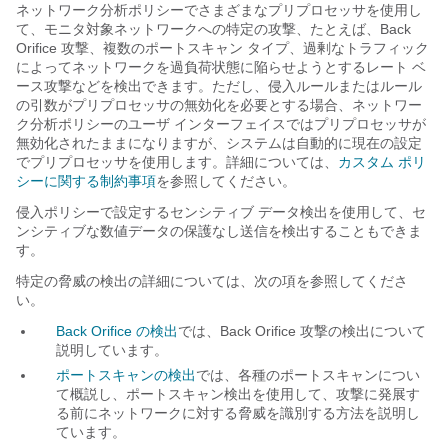
ネットワーク分析ポリシーでさまざまなプリプロセッサを使用し
て、モニタ対象ネットワークへの特定の攻撃、たとえば、Back
Orifice 攻撃、複数のポートスキャン タイプ、過剰なトラフィック
によってネットワークを過負荷状態に陥らせようとするレート ベ
ース攻撃などを検出できます。ただし、侵入ルールまたはルール
の引数がプリプロセッサの無効化を必要とする場合、ネットワー
ク分析ポリシーのユーザ インターフェイスではプリプロセッサが
無効化されたままになりますが、システムは自動的に現在の設定
でプリプロセッサを使用します。詳細については、
カスタム ポリ
シーに関する制約事項
を参照してください。
侵入ポリシーで設定するセンシティブ データ検出を使用して、セ
ンシティブな数値データの保護なし送信を検出することもできま
す。
特定の脅威の検出の詳細については、次の項を参照してくださ
い。
Back Orifice の検出
では、Back Orifice 攻撃の検出について
説明しています。
ポートスキャンの検出
では、各種のポートスキャンについ
て概説し、ポートスキャン検出を使用して、攻撃に発展す
る前にネットワークに対する脅威を識別する方法を説明し
ています。