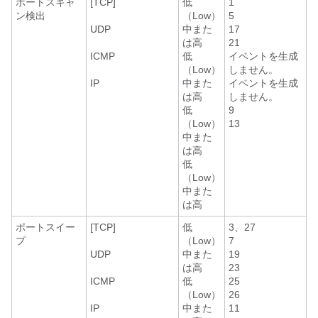
ポートスキャ
[TCP]
低
1
ン検出
（Low）
5
UDP
中また
17
は高
21
ICMP
低
イベントを生成
（Low）
しません。
IP
中また
イベントを生成
は高
しません。
低
9
（Low）
13
中また
は高
低
（Low）
中また
は高
ポートスイー
[TCP]
低
3、27
プ
（Low）
7
UDP
中また
19
は高
23
ICMP
低
25
（Low）
26
IP
中また
11