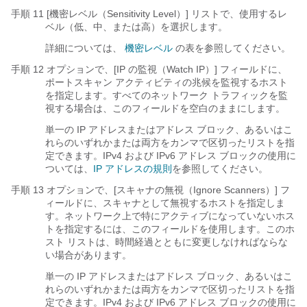
手順 11 [機密レベル（Sensitivity Level）]
リストで、使用するレ
ベル（低、中、または高）を選択します。
詳細については、
機密レベル
の表を参照してください。
手順 12 オプションで、[IP の監視（Watch IP）]
フィールドに、
ポートスキャン アクティビティの兆候を監視するホスト
を指定します。すべてのネットワーク トラフィックを監
視する場合は、このフィールドを空白のままにします。
単一の IP アドレスまたはアドレス ブロック、あるいはこ
れらのいずれかまたは両方をカンマで区切ったリストを指
定できます。IPv4 および IPv6 アドレス ブロックの使用に
ついては、
IP アドレスの規則
を参照してください。
手順 13 オプションで、[スキャナの無視（Ignore Scanners）]
フ
ィールドに、スキャナとして無視するホストを指定しま
す。ネットワーク上で特にアクティブになっていないホス
トを指定するには、このフィールドを使用します。このホ
スト リストは、時間経過とともに変更しなければならな
い場合があります。
単一の IP アドレスまたはアドレス ブロック、あるいはこ
れらのいずれかまたは両方をカンマで区切ったリストを指
定できます。IPv4 および IPv6 アドレス ブロックの使用に