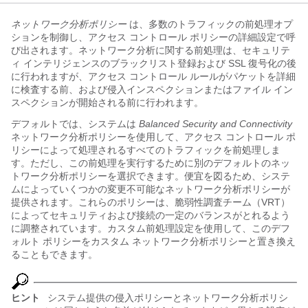
ネットワーク分析ポリシー
は、多数のトラフィックの前処理オプ
ションを制御し、アクセス コントロール ポリシーの詳細設定で呼
び出されます。ネットワーク分析に関する前処理は、セキュリテ
ィ インテリジェンスのブラックリスト登録および SSL 復号化の後
に行われますが、アクセス コントロール ルールがパケットを詳細
に検査する前、および侵入インスペクションまたはファイル イン
スペクションが開始される前に行われます。
デフォルトでは、システムは
Balanced Security and Connectivity
ネットワーク分析ポリシーを使用して、アクセス コントロール ポ
リシーによって処理されるすべてのトラフィックを前処理しま
す。ただし、この前処理を実行するために別のデフォルトのネッ
トワーク分析ポリシーを選択できます。便宜を図るため、システ
ムによっていくつかの変更不可能なネットワーク分析ポリシーが
提供されます。これらのポリシーは、脆弱性調査チーム（VRT）
によってセキュリティおよび接続の一定のバランスがとれるよう
に調整されています。カスタム前処理設定を使用して、このデフ
ォルト ポリシーをカスタム ネットワーク分析ポリシーと置き換え
ることもできます。
ヒント
システム提供の侵入ポリシーとネットワーク分析ポリシ