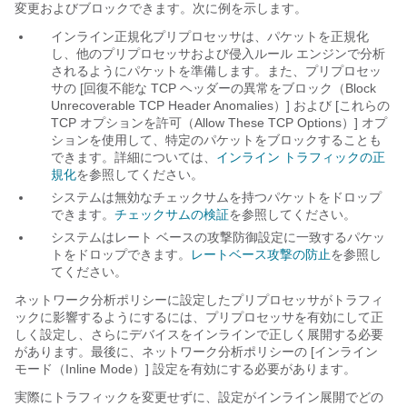
変更およびブロックできます。次に例を示します。
インライン正規化プリプロセッサは、パケットを正規化
し、他のプリプロセッサおよび侵入ルール エンジンで分析
されるようにパケットを準備します。また、プリプロセッ
サの [回復不能な TCP ヘッダーの異常をブロック（Block
Unrecoverable TCP Header Anomalies）]
および [これらの
TCP オプションを許可（Allow These TCP Options）]
オプ
ションを使用して、特定のパケットをブロックすることも
できます。詳細については、
インライン トラフィックの正
規化
を参照してください。
システムは無効なチェックサムを持つパケットをドロップ
できます。
チェックサムの検証
を参照してください。
システムはレート ベースの攻撃防御設定に一致するパケッ
トをドロップできます。
レートベース攻撃の防止
を参照し
てください。
ネットワーク分析ポリシーに設定したプリプロセッサがトラフィ
ックに影響するようにするには、プリプロセッサを有効にして正
しく設定し、さらにデバイスをインラインで正しく展開する必要
があります。最後に、ネットワーク分析ポリシーの [インライン
モード（Inline Mode）]
設定を有効にする必要があります。
実際にトラフィックを変更せずに、設定がインライン展開でどの