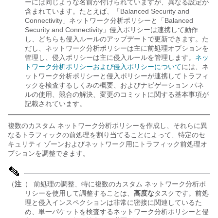
ーには同じような名前が付けられていますが、異なる設定が
含まれています。たとえば、「Balanced Security and
Connectivity」ネットワーク分析ポリシーと「Balanced
Security and Connectivity」侵入ポリシーは連携して動作
し、どちらも侵入ルールのアップデートで更新できます。た
だし、ネットワーク分析ポリシーは主に前処理オプションを
管理し、侵入ポリシーは主に侵入ルールを管理します。
ネッ
トワーク分析ポリシーおよび侵入ポリシーについて
には、ネ
ットワーク分析ポリシーと侵入ポリシーが連携してトラフィ
ックを検査するしくみの概要、およびナビゲーション パネ
ルの使用、競合の解決、変更のコミットに関する基本事項が
記載されています。
複数のカスタム ネットワーク分析ポリシーを作成し、それらに異
なるトラフィックの前処理を割り当てることによって、特定のセ
キュリティ ゾーンおよびネットワーク用にトラフィック前処理オ
プションを調整できます。
（
注
） 前処理の調整、特に複数のカスタム ネットワーク分析ポ
リシーを使用して調整することは、
高度な
タスクです。前処
理と侵入インスペクションは非常に密接に関連しているた
め、単一パケットを検査するネットワーク分析ポリシーと侵