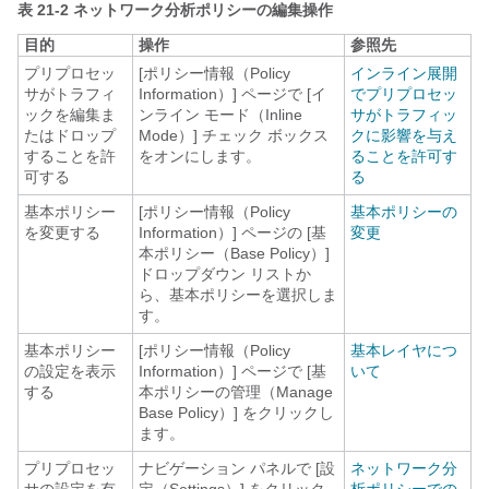
表 21-2
ネットワーク分析ポリシーの編集操作
目的
操作
参照先
プリプロセッ
[ポリシー情報（Policy
インライン展開
サがトラフィ
Information）] ページで [イ
でプリプロセッ
ックを編集ま
ンライン モード（Inline
サがトラフィッ
たはドロップ
Mode）]
チェック ボックス
クに影響を与え
することを許
をオンにします。
ることを許可す
可する
る
基本ポリシー
[ポリシー情報（Policy
基本ポリシーの
を変更する
Information）] ページの [基
変更
本ポリシー（Base Policy）]
ドロップダウン リストか
ら、基本ポリシーを選択しま
す。
基本ポリシー
[ポリシー情報（Policy
基本レイヤにつ
の設定を表示
Information）] ページで [基
いて
する
本ポリシーの管理（Manage
Base Policy）]
をクリックし
ます。
プリプロセッ
ナビゲーション パネルで [設
ネットワーク分