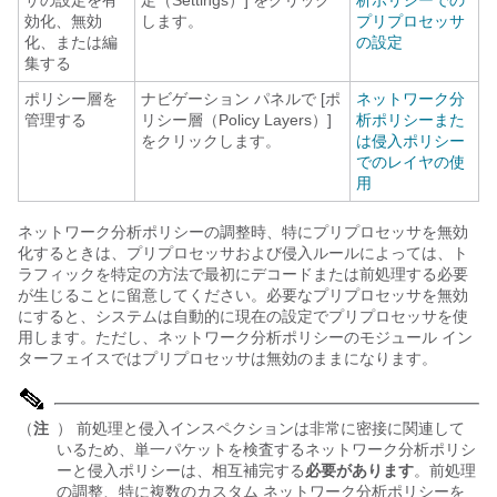
サの設定を有
定（Settings）]
をクリック
析ポリシーでの
効化、無効
します。
プリプロセッサ
化、または編
の設定
集する
ポリシー層を
ナビゲーション パネルで [ポ
ネットワーク分
管理する
リシー層（Policy Layers）]
析ポリシーまた
をクリックします。
は侵入ポリシー
でのレイヤの使
用
ネットワーク分析ポリシーの調整時、特にプリプロセッサを無効
化するときは、プリプロセッサおよび侵入ルールによっては、ト
ラフィックを特定の方法で最初にデコードまたは前処理する必要
が生じることに留意してください。必要なプリプロセッサを無効
にすると、システムは自動的に現在の設定でプリプロセッサを使
用します。ただし、ネットワーク分析ポリシーのモジュール イン
ターフェイスではプリプロセッサは無効のままになります。
（
注
） 前処理と侵入インスペクションは非常に密接に関連して
いるため、単一パケットを検査するネットワーク分析ポリシ
ーと侵入ポリシーは、相互補完する
必要があります
。前処理
の調整、特に複数のカスタム ネットワーク分析ポリシーを