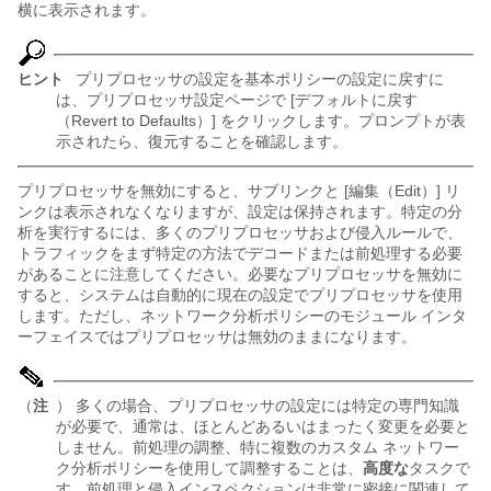
横に表示されます。
ヒント
プリプロセッサの設定を基本ポリシーの設定に戻すに
は、プリプロセッサ設定ページで [デフォルトに戻す
（Revert to Defaults）]
をクリックします。プロンプトが表
示されたら、復元することを確認します。
プリプロセッサを無効にすると、サブリンクと [編集（Edit）]
リ
ンクは表示されなくなりますが、設定は保持されます。特定の分
析を実行するには、多くのプリプロセッサおよび侵入ルールで、
トラフィックをまず特定の方法でデコードまたは前処理する必要
があることに注意してください。必要なプリプロセッサを無効に
すると、システムは自動的に現在の設定でプリプロセッサを使用
します。ただし、ネットワーク分析ポリシーのモジュール インタ
ーフェイスではプリプロセッサは無効のままになります。
（
注
） 多くの場合、プリプロセッサの設定には特定の専門知識
が必要で、通常は、ほとんどあるいはまったく変更を必要と
しません。前処理の調整、特に複数のカスタム ネットワー
ク分析ポリシーを使用して調整することは、
高度な
タスクで
す。前処理と侵入インスペクションは非常に密接に関連して