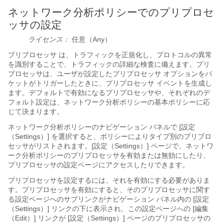
ネットワーク分析ポリシーでのプリプロセ
ッサの設定
ライセンス：
任意（Any）
プリプロセッサ
は、トラフィックを正規化し、プロトコルの異常
を識別することで、トラフィックの詳細な検査に備えます。プリ
プロセッサは、ユーザが設定したプリプロセッサ オプションをパ
ケットがトリガーしたときに、プリプロセッサ イベントを生成し
ます。デフォルトで有効になるプリプロセッサや、それぞれのデ
フォルト設定は、ネットワーク分析ポリシーの基本ポリシーに応
じて決まります。
ネットワーク分析ポリシーのナビゲーション パネルで [設定
（Settings）]
を選択すると、ポリシーによりタイプ別のプリプロ
セッサがリストされます。[設定（Settings）] ページで、ネットワ
ーク分析ポリシーのプリプロセッサを有効または無効にしたり、
プリプロセッサの設定ページにアクセスしたりできます。
プリプロセッサを設定するには、それを有効にする必要がありま
す。プリプロセッサを有効にすると、そのプリプロセッサに関す
る設定ページへのサブリンクがナビゲーション パネル内の [設定
（Settings）]
リンクの下に表示され、この設定ページへの [編集
（Edit）]
リンクが [設定（Settings）] ページのプリプロセッサの