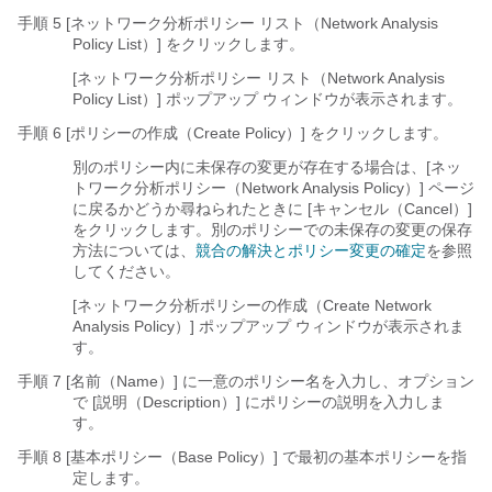
手順 5 [ネットワーク分析ポリシー リスト（Network Analysis
Policy List）]
をクリックします。
[ネットワーク分析ポリシー リスト（Network Analysis
Policy List）] ポップアップ ウィンドウが表示されます。
手順 6 [ポリシーの作成（Create Policy）]
をクリックします。
別のポリシー内に未保存の変更が存在する場合は、[ネッ
トワーク分析ポリシー（Network Analysis Policy）] ページ
に戻るかどうか尋ねられたときに [キャンセル（Cancel）]
をクリックします。別のポリシーでの未保存の変更の保存
方法については、
競合の解決とポリシー変更の確定
を参照
してください。
[ネットワーク分析ポリシーの作成（Create Network
Analysis Policy）] ポップアップ ウィンドウが表示されま
す。
手順 7 [名前（Name）]
に一意のポリシー名を入力し、オプション
で [説明（Description）]
にポリシーの説明を入力しま
す。
手順 8 [基本ポリシー（Base Policy）]
で最初の基本ポリシーを指
定します。