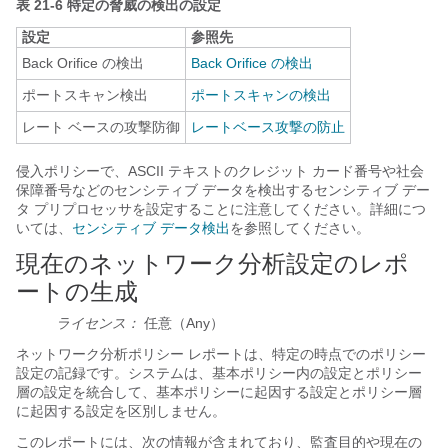
表 21-6 特定の脅威の検出の設定
設定
参照先
Back Orifice の検出
Back Orifice の検出
ポートスキャン検出
ポートスキャンの検出
レート ベースの攻撃防御
レートベース攻撃の防止
侵入ポリシーで、ASCII テキストのクレジット カード番号や社会
保障番号などのセンシティブ データを検出するセンシティブ デー
タ プリプロセッサを設定することに注意してください。詳細につ
いては、
センシティブ データ検出
を参照してください。
現在のネットワーク分析設定のレポ
ートの生成
ライセンス：
任意（Any）
ネットワーク分析ポリシー レポートは、特定の時点でのポリシー
設定の記録です。システムは、基本ポリシー内の設定とポリシー
層の設定を統合して、基本ポリシーに起因する設定とポリシー層
に起因する設定を区別しません。
このレポートには、次の情報が含まれており、監査目的や現在の