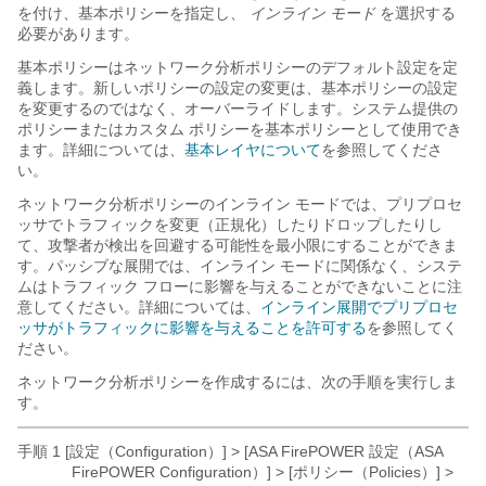
を付け、基本ポリシーを指定し、
インライン モード
を選択する
必要があります。
基本ポリシーはネットワーク分析ポリシーのデフォルト設定を定
義します。新しいポリシーの設定の変更は、基本ポリシーの設定
を変更するのではなく、オーバーライドします。システム提供の
ポリシーまたはカスタム ポリシーを基本ポリシーとして使用でき
ます。詳細については、
基本レイヤについて
を参照してくださ
い。
ネットワーク分析ポリシーのインライン モードでは、プリプロセ
ッサでトラフィックを変更（正規化）したりドロップしたりし
て、攻撃者が検出を回避する可能性を最小限にすることができま
す。パッシブな展開では、インライン モードに関係なく、システ
ムはトラフィック フローに影響を与えることができないことに注
意してください。詳細については、
インライン展開でプリプロセ
ッサがトラフィックに影響を与えることを許可する
を参照してく
ださい。
ネットワーク分析ポリシーを作成するには、次の手順を実行しま
す。
手順 1 [設定（Configuration）] > [ASA FirePOWER 設定（ASA
FirePOWER Configuration）]
> [ポリシー（Policies）] >