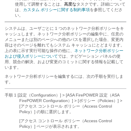
使用して調整することは、
高度な
タスクです。詳細について
は、
カスタム ポリシーに関する制約事項
を参照してくださ
い。
システムは、ユーザごとに 1 つのネットワーク分析ポリシーをキ
ャッシュします。ネットワーク分析ポリシーの編集中に、任意の
メニューまたは別のページへの他のパスを選択した場合、変更内
容はそのページを離れてもシステム キャッシュにとどまります。
上の表に示す実行可能な操作の他に、
ネットワーク分析ポリシー
および侵入ポリシーについて
では、ナビゲーション パネルの使
用、競合の解決、および変更のコミットに関する情報を記載して
います。
ネットワーク分析ポリシーを編集するには、次の手順を実行しま
す。
手順 1 [設定（Configuration）] > [ASA FirePOWER 設定（ASA
FirePOWER Configuration）]
> [ポリシー（Policies）] >
[アクセス コントロール ポリシー（Access Control
Policy）] の順に選択します。
[アクセス コントロール ポリシー（Access Control
Policy）] ページが表示されます。