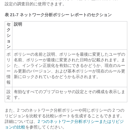
設定の調査目的に使用できます。
表 21-7
ネットワーク分析ポリシー レポートのセクション
セ
説明
ク
シ
ョ
ン
ポ
ポリシーの名前と説明、ポリシーを最後に変更したユーザの
リ
名前、ポリシーが最後に変更された日時が記載されます。ま
シ
た、インライン正規化を有効にできるかどうか、現在のルー
ー
ル更新のバージョン、および基本ポリシーが現在のルール更
情
新にロックされているかどうかも示されます。
報
設
有効なすべてのプリプロセッサの設定とその構成を表示しま
定
す。
また、2 つのネットワーク分析ポリシーや同じポリシーの 2 つの
リビジョンを比較する比較レポートを生成することもできます。
詳細については、
2 つのネットワーク分析ポリシーまたはリビジ
ョンの比較
を参照してください。