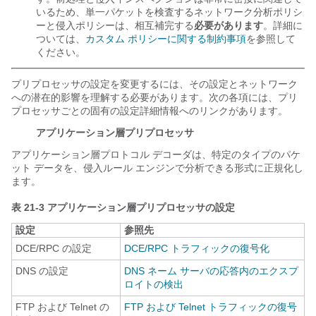
いるため、単一パケットを検査するネットワーク分析ポリシ
ーと侵入ポリシーは、相互補完する
必要があります
。詳細に
ついては、
カスタム ポリシーに関する制約事項
を参照して
ください。
プリプロセッサの設定を変更するには、その設定とネットワーク
への潜在的影響を理解する必要があります。次の各項には、プリ
プロセッサごとの固有の設定詳細情報へのリンクがあります。
アプリケーション層プリプロセッサ
アプリケーション層プロトコル デコーダは、特定のタイプのパケ
ット データを、侵入ルール エンジンで分析できる形式に正規化し
ます。
表 21-3 アプリケーション層プリプロセッサの設定
設定
参照先
DCE/RPC の設定
DCE/RPC トラフィックの復号化
DNS の設定
DNS ネーム サーバの応答内のエクスプ
ロイトの検出
FTP および Telnet の
FTP および Telnet トラフィックの復号