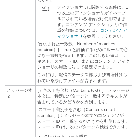
ディクショナリに関連する条件は、1
（注）
つ以上のディクショナリがイネーブ
ルにされている場合だけ使用できま
す。コンテンツ ディクショナリの作
成の詳細については、
コンテンツ デ
ィクショナリ
を参照してください。
[要求された一致数（Number of matches
required）]：
true と評価するためにルールで必
要な一致数を指定します。このしきい値は、テ
キスト、スマート ID、またはコンテンツ ディク
ショナリの用語に対して指定できます。
これには、配信ステータス部および関連付けら
れている添付ファイルが含まれます。
メッセージ本
[テキストを含む（Contains text）]：メッセージ
文
本文に、特定のパターンと一致するテキストが
含まれているかどうかを判別します。
[スマート識別子を含む（Contains smart
identifier）]：メッセージ本文のコンテンツが、
スマート ID と一致するかどうかを判別します。
スマート ID は、次のパターンを検出できます。
クレジット カード番号