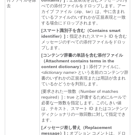
付ファイルを除
contains）]：
正規表現を含むメッセージのす
去
べての添付ファイルをドロップします。アー
カイブ ファイル（zip、tar）は、中に含まれ
ているファイルのいずれかが正規表現と一致
する場合にドロップされます。
[スマート識別子を含む（Contains smart
identifier）]：
指定されたスマート ID を含む
メッセージのすべての添付ファイルをドロッ
プします。
[コンテンツ辞書の単語を含む添付ファイル
（Attachment contains terms in the
content dictionary）]：
添付ファイルに、
<dictionary name>
という名前のコンテンツ辞
書のいずれかの正規表現または用語が含まれ
ているかどうかを判別します。
[要求された一致数（Number of matches
required）]：
true と評価するためにルールで
必要な一致数を指定します。このしきい値
は、テキスト、スマート ID またはコンテンツ
ディクショナリの一致回数に対して指定でき
ます。
[メッセージ差し替え（Replacement
message）]：
オプション コメントは、ドロ