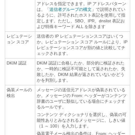
アドレスを指定できます。IP アドレスパターン
は、「
送信者グループの構文
」で説明されてい
るように、許可されたホスト表記を使用して指
定します。ただし、SBO、
IPR
、dnslist 表記お
よび特殊キーワード ALL を除きます
レピュテーシ
送信者の
IP
レピュテーションスコアはいくつ
ョン スコア
か。レピュテーション スコア ルールにより、
IP
レピュテーションスコアが別の値と比較してチ
ェックされます。
DKIM 認証
DKIM 認証に合格したか、部分的に検証された
か、一時的に検証不可能として返されたか、失
敗したか、DKIM 結果が返されていないかどう
かを判別します。
偽装メールの
メッセージの送信元アドレスが偽装されている
検出
か。メッセージの From: ヘッダーがコンテンツ
辞書のユーザに類似している場合にチェックす
るルールです。
コンテンツ ディクショナリを選択し、偽装の可
能性ありとみなされるメッセージに、しきい値
（1 ～ 100）を入力します。
偽装電子メール検出の条件は、From: ヘッダー