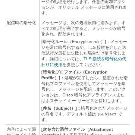
ージの処理を続行します。
任意の追加アクシ
ョンが、オリジナル メッセージに適用されま
す。
配信時の暗号化
メッセージは、次の処理段階に進みます。す
べての処理が完了すると、メッセージが暗号
化され、配信されます。
[暗号化ルール（Encryption rule）]：メッセー
ジを常に暗号化するか、TLS 接続を介した送
信試行が最初に失敗した場合だけ暗号化しま
す。
詳細については、
TLS 接続を暗号化の代
わりに使用
を参照してください。
[暗号化プロファイル（Encryption
Profile）]：
処理が完了したら、指定された暗
号化プロファイルを使用してメッセージを暗
号化し、メッセージを配信します。このアク
ションは、Cisco 暗号化アプライアンスまた
はホステッド キー サービスと併用します。
[件名（Subject）]：
暗号化されたメッセージ
の件名です。デフォルト値は
で
$Subject
す。
内容によって添
[次を含む添付ファイル（Attachment