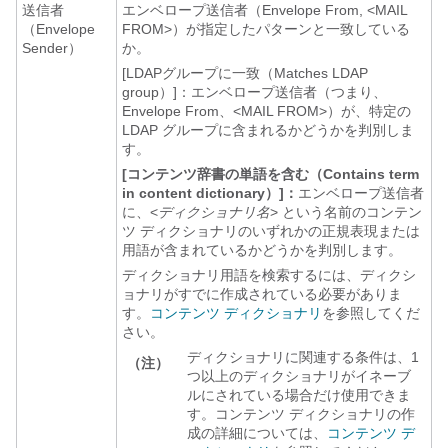
送信者
エンベロープ送信者（Envelope From, <MAIL
（Envelope
FROM>）が指定したパターンと一致している
Sender）
か。
[LDAPグループに一致（Matches LDAP
group）]：
エンベロープ送信者（つまり、
Envelope From、<MAIL FROM>）が、特定の
LDAP グループに含まれるかどうかを判別しま
す。
[コンテンツ辞書の単語を含む（Contains term
in content dictionary）]：
エンベロープ送信者
に、<
ディクショナリ名
> という名前のコンテン
ツ ディクショナリのいずれかの正規表現または
用語が含まれているかどうかを判別します。
ディクショナリ用語を検索するには、ディクシ
ョナリがすでに作成されている必要がありま
す。
コンテンツ ディクショナリ
を参照してくだ
さい。
ディクショナリに関連する条件は、1
（注）
つ以上のディクショナリがイネーブ
ルにされている場合だけ使用できま
す。コンテンツ ディクショナリの作
成の詳細については、
コンテンツ デ