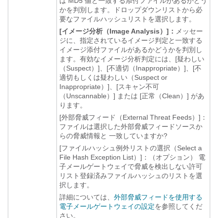
は MD5 値と一致する添付ファイルがあるかどう
かを判別します。ドロップダウンリストから必
要なファイルハッシュリストを選択します。
[イメージ分析（Image Analysis）]：
メッセー
ジに、指定されているイメージ判定と一致する
イメージ添付ファイルがあるかどうかを判別し
ます。有効なイメージ分析判定には、[疑わしい
（Suspect）]、[不適切（Inappropriate）]、[不
適切もしくは疑わしい（Suspect or
Inappropriate）]、[スキャン不可
（Unscannable）]
または
[正常（Clean）] があ
ります。
[外部脅威フィード（External Threat Feeds）]
：
ファイルは選択した外部脅威フィードソースか
らの脅威情報と 一致していますか?
[ファイルハッシュ例外リストの選択（Select a
File Hash Exception List）]：（オプション）
電
子メールゲートウェイ
で脅威を検出しない許可
リスト登録済みファイルハッシュのリストを選
択します。
詳細については、
外部脅威フィードを使用する
電子メールゲートウェイの設定
を参照してくだ
さい。