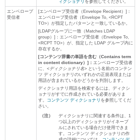
ィクショナリ
を参照してください。
エンベロープ
[エンベロープ受信者（Envelope Recipient）]：
受信者
エンベロープ受信者（Envelope To, <RCPT
TO>）が指定したパターンと一致しているか。
[LDAPグループに一致（Matches LDAP
group）]：
エンベロープ受信者（Envelope To,
<RCPT TO>）が、指定した LDAP グループ内に
存在するか。
[コンテンツ辞書の単語を含む（Contains term
in content dictionary）]：
エンベロープ受信者
に、<
ディクショナリ名
> という名前のコンテン
ツ ディクショナリのいずれかの正規表現または
用語が含まれているかどうかを判別します。
ディクショナリ用語を検索するには、ディクシ
ョナリがすでに作成されている必要がありま
す。
コンテンツ ディクショナリ
を参照してくだ
さい。
（注）
ディクショナリに関連する条件は、1
つ以上のディクショナリがイネーブ
ルにされている場合だけ使用できま
す。コンテンツ ディクショナリの作
成の詳細については、
コンテンツ デ