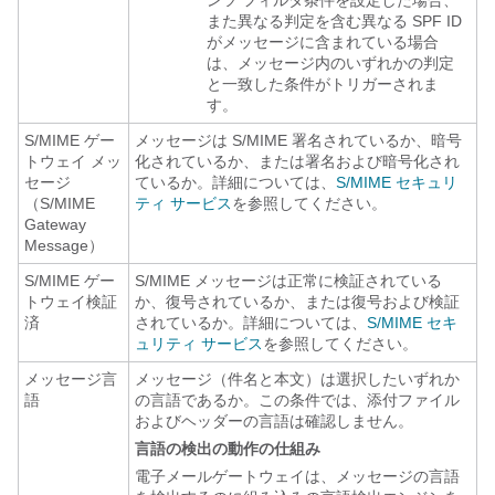
ンツ フィルタ条件を設定した場合、
また異なる判定を含む異なる SPF ID
がメッセージに含まれている場合
は、メッセージ内のいずれかの判定
と一致した条件がトリガーされま
す。
S/MIME ゲー
メッセージは S/MIME 署名されているか、暗号
トウェイ メッ
化されているか、または署名および暗号化され
セージ
ているか。詳細については、
S/MIME セキュリ
（S/MIME
ティ サービス
を参照してください。
Gateway
Message）
S/MIME ゲー
S/MIME メッセージは正常に検証されている
トウェイ検証
か、復号されているか、または復号および検証
済
されているか。詳細については、
S/MIME セキ
ュリティ サービス
を参照してください。
メッセージ言
メッセージ（件名と本文）は選択したいずれか
語
の言語であるか。この条件では、添付ファイル
およびヘッダーの言語は確認しません。
言語の検出の動作の仕組み
電子メールゲートウェイ
は、メッセージの言語