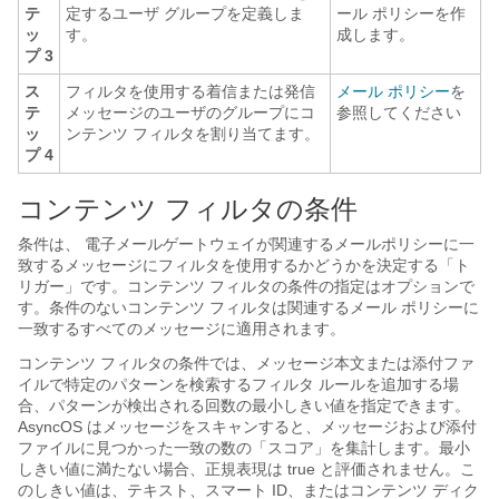
テ
定するユーザ グループを定義しま
ール ポリシーを作
ッ
す。
成します。
プ 3
ス
フィルタを使用する着信または発信
メール ポリシー
を
テ
メッセージのユーザのグループにコ
参照してください
ッ
ンテンツ フィルタを割り当てます。
プ 4
コンテンツ フィルタの条件
条件は、
電子メールゲートウェイ
が関連するメールポリシーに一
致するメッセージにフィルタを使用するかどうかを決定する「ト
リガー」です。コンテンツ フィルタの条件の指定はオプションで
す。条件のないコンテンツ フィルタは関連するメール ポリシーに
一致するすべてのメッセージに適用されます。
コンテンツ フィルタの条件では、メッセージ本文または添付ファ
イルで特定のパターンを検索するフィルタ ルールを追加する場
合、パターンが検出される回数の最小しきい値を指定できます。
AsyncOS はメッセージをスキャンすると、メッセージおよび添付
ファイルに見つかった一致の数の「スコア」を集計します。最小
しきい値に満たない場合、正規表現は true と評価されません。こ
のしきい値は、テキスト、スマート ID、またはコンテンツ ディク