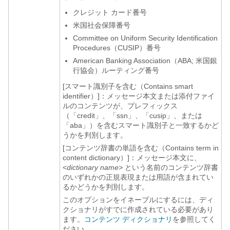
クレジット カード番号
米国社会保障番号
Committee on Uniform Security Identification
Procedures（CUSIP）番号
American Banking Association（ABA; 米国銀
行協会）ルーティング番号
[スマート識別子を含む（Contains smart
identifier）]：メッセージ本文または添付ファイ
ルのコンテンツが、プレフィックス
（「credit」、「ssn」、「cusip」、または
「aba」）を含むスマート識別子と一致するかど
うかを判別します。
[コンテンツ辞書の単語を含む（Contains term in
content dictionary）]：メッセージ本文に、
<
dictionary name>
という名前のコンテンツ辞書
のいずれかの正規表現または用語が含まれてい
るかどうかを判別します。
このオプションをイネーブルにするには、ディ
クショナリがすでに作成されている必要があり
ます。
コンテンツ ディクショナリ
を参照してく
ださい。