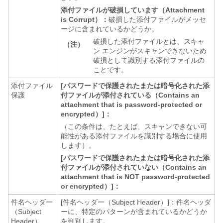
添付ファイルが破損しています（Attachment
is Corrupt）：
破損した添付ファイルがメッセ
ージに含まれているかどうか。
破損した添付ファイルとは、スキャ
（注）
ン エンジンがスキャンできないため
破損として識別する添付ファイルの
ことです。
添付ファイル
[パスワードで保護されたまたは暗号化された添
保護
付ファイルが添付されている（Contains an
attachment that is password-protected or
encrypted）]：
（この条件は、たとえば、スキャンできない可
能性がある添付ファイルを識別する場合に使用
します）。
[パスワードで保護されたまたは暗号化された添
付ファイルが添付されていない（Contains an
attachment that is NOT password-protected
or encrypted）]：
件名ヘッダー
[件名ヘッダー（Subject Header）]：件名ヘッダ
（Subject
ーに、特定のパターンが含まれているかどうか
Header）
を判別します。