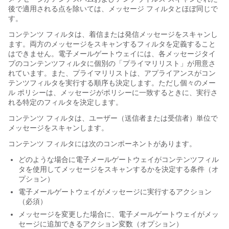
後で適用される点を除いては、メッセージ フィルタとほぼ同じで
す。
コンテンツ フィルタは、着信または発信メッセージをスキャンし
ます。両方のメッセージをスキャンするフィルタを定義すること
はできません。
電子メールゲートウェイ
には、各メッセージタイ
プのコンテンツフィルタに個別の「プライマリリスト」が用意さ
れています。また、プライマリリストは、アプライアンスがコン
テンツフィルタを実行する順序も決定します。ただし個々のメー
ル ポリシーは、メッセージがポリシーに一致するときに、実行さ
れる特定のフィルタを決定します。
コンテンツ フィルタは、ユーザー（送信者または受信者）単位で
メッセージをスキャンします。
コンテンツ フィルタには次のコンポーネントがあります。
どのような場合に
電子メールゲートウェイ
がコンテンツフィル
タを使用してメッセージをスキャンするかを決定する条件
（オ
プション）
電子メールゲートウェイ
がメッセージに実行するアクション
（必須）
メッセージを変更した場合に、
電子メールゲートウェイ
がメッ
セージに追加できるアクション変数
（オプション）