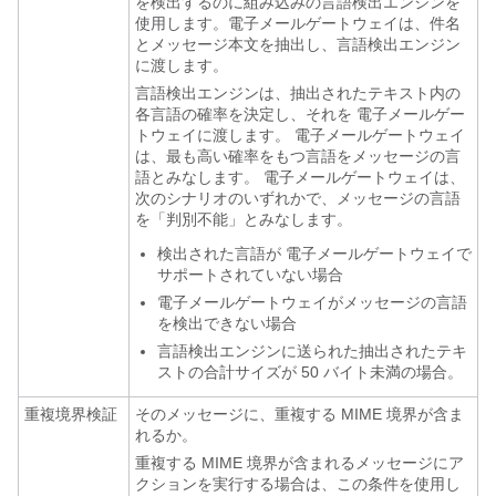
を検出するのに組み込みの言語検出エンジンを
使用します。
電子メールゲートウェイ
は、件名
とメッセージ本文を抽出し、言語検出エンジン
に渡します。
言語検出エンジンは、抽出されたテキスト内の
各言語の確率を決定し、それを
電子メールゲー
トウェイ
に渡します。
電子メールゲートウェイ
は、最も高い確率をもつ言語をメッセージの言
語とみなします。
電子メールゲートウェイ
は、
次のシナリオのいずれかで、メッセージの言語
を「判別不能」とみなします。
検出された言語が
電子メールゲートウェイ
で
サポートされていない場合
電子メールゲートウェイ
がメッセージの言語
を検出できない場合
言語検出エンジンに送られた抽出されたテキ
ストの合計サイズが 50 バイト未満の場合。
重複境界検証
そのメッセージに、重複する MIME 境界が含ま
れるか。
重複する MIME 境界が含まれるメッセージにア
クションを実行する場合は、この条件を使用し