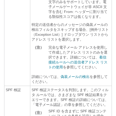
文字のみをサポートしています。電
子メールゲートウェイが非 ASCII 文
字を含む From: ヘッダーに割り当て
る類似性スコアは低くなります。
特定の送信者からのメッセージの偽装メールの
検出フィルタをスキップする場合、[例外リスト
（Exception List）]
ドロップダウン リストから
アドレス リストを選択します。
（注）
完全な電子メール アドレスを使用し
て作成したアドレス リストのみを選
択できます。詳細については、
着信
接続ルールへの送信者アドレス リス
トの使用
を参照してください。
詳細については、
偽装メールの検出
を参照して
ください。
SPF 検証
SPF 検証ステータスを判別します。このフィル
タ ルールでは、さまざまな SPF 検証結果をク
エリーできます。SPF 検証の詳細については、
「電子メール認証」の章を参照してください。
SPF ID を含まずに SPF 検証コンテ
（注）