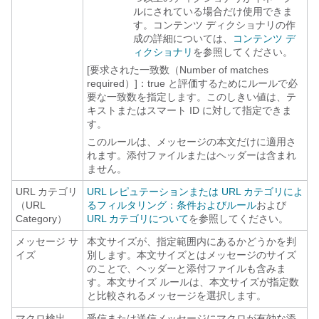
ルにされている場合だけ使用できま
す。コンテンツ ディクショナリの作
成の詳細については、
コンテンツ デ
ィクショナリ
を参照してください。
[要求された一致数（Number of matches
required）]：
true と評価するためにルールで必
要な一致数を指定します。このしきい値は、テ
キストまたはスマート ID に対して指定できま
す。
このルールは、メッセージの本文だけに適用さ
れます。添付ファイルまたはヘッダーは含まれ
ません。
URL カテゴリ
URL レピュテーションまたは URL カテゴリによ
（URL
るフィルタリング：条件およびルール
および
Category）
URL カテゴリについて
を参照してください。
メッセージ サ
本文サイズが、指定範囲内にあるかどうかを判
イズ
別します。本文サイズとはメッセージのサイズ
のことで、ヘッダーと添付ファイルも含みま
す。本文サイズ ルールは、本文サイズが指定数
と比較されるメッセージを選択します。
マクロ検出
受信または送信メッセージにマクロが有効な添