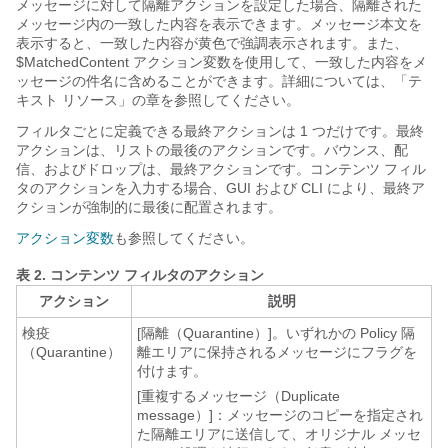
メッセージに対して隔離アクションを設定した場合、隔離された
メッセージ内の一致した内容を表示できます。メッセージ本文を
表示すると、一致した内容が黄色で強調表示されます。また、
$MatchedContent アクション変数を使用して、一致した内容をメ
ッセージの件名に含めることができます。詳細については、「テ
キスト リソース」の章を参照してください。
フィルタごとに定義できる最終アクションは 1 つだけです。最終
アクションは、リストの最後のアクションです。バウンス、配
信、およびドロップは、最終アクションです。コンテンツ フィル
タのアクションを入力する場合、GUI および CLI により、最終ア
クションが強制的に最後に配置されます。
アクション変数
も参照してください。
表 2.
コンテンツ フィルタのアクション
アクション
説明
検疫
[隔離（Quarantine）]
。いずれかの Policy 隔
（Quarantine）
離エリアに保持されるメッセージにフラグを
付けます。
[重複するメッセージ（Duplicate
message）]：メッセージのコピーを指定され
た隔離エリアに送信して、オリジナル メッセ