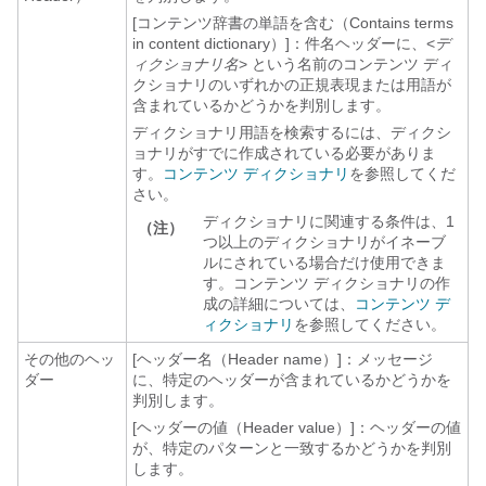
[コンテンツ辞書の単語を含む（Contains terms
in content dictionary）]：件名ヘッダーに、<
デ
ィクショナリ名
>
という名前のコンテンツ ディ
クショナリのいずれかの正規表現または用語が
含まれているかどうかを判別します。
ディクショナリ用語を検索するには、ディクシ
ョナリがすでに作成されている必要がありま
す。
コンテンツ ディクショナリ
を参照してくだ
さい。
ディクショナリに関連する条件は、1
（注）
つ以上のディクショナリがイネーブ
ルにされている場合だけ使用できま
す。コンテンツ ディクショナリの作
成の詳細については、
コンテンツ デ
ィクショナリ
を参照してください。
その他のヘッ
[ヘッダー名（Header name）]：メッセージ
ダー
に、特定のヘッダーが含まれているかどうかを
判別します。
[ヘッダーの値（Header value）]：ヘッダーの値
が、特定のパターンと一致するかどうかを判別
します。