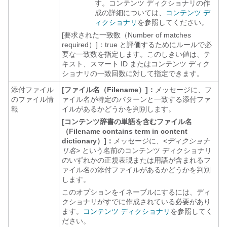
す。コンテンツ ディクショナリの作
成の詳細については、
コンテンツ デ
ィクショナリ
を参照してください。
[要求された一致数（Number of matches
required）]：
true と評価するためにルールで必
要な一致数を指定します。このしきい値は、テ
キスト、スマート ID またはコンテンツ ディク
ショナリの一致回数に対して指定できます。
添付ファイル
[ファイル名（Filename）]：
メッセージに、フ
のファイル情
ァイル名が特定のパターンと一致する添付ファ
報
イルがあるかどうかを判別します。
[コンテンツ辞書の単語を含むファイル名
（Filename contains term in content
dictionary）]：
メッセージに、<
ディクショナ
リ名
> という名前のコンテンツ ディクショナリ
のいずれかの正規表現または用語が含まれるフ
ァイル名の添付ファイルがあるかどうかを判別
します。
このオプションをイネーブルにするには、ディ
クショナリがすでに作成されている必要があり
ます。
コンテンツ ディクショナリ
を参照してく
ださい。