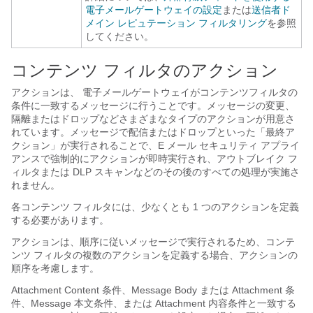
電子メールゲートウェイの設定
または
送信者ド
メイン レピュテーション フィルタリング
を参照
してください。
コンテンツ フィルタのアクション
アクションは、
電子メールゲートウェイ
がコンテンツフィルタの
条件に一致するメッセージに行うことです。メッセージの変更、
隔離またはドロップなどさまざまなタイプのアクションが用意さ
れています。メッセージで配信またはドロップといった「最終ア
クション」が実行されることで、E メール セキュリティ アプライ
アンスで強制的にアクションが即時実行され、アウトブレイク フ
ィルタまたは DLP スキャンなどのその後のすべての処理が実施さ
れません。
各コンテンツ フィルタには、少なくとも 1 つのアクションを定義
する必要があります。
アクションは、順序に従いメッセージで実行されるため、コンテ
ンツ フィルタの複数のアクションを定義する場合、アクションの
順序を考慮します。
Attachment Content 条件、Message Body または Attachment 条
件、Message 本文条件、または Attachment 内容条件と一致する