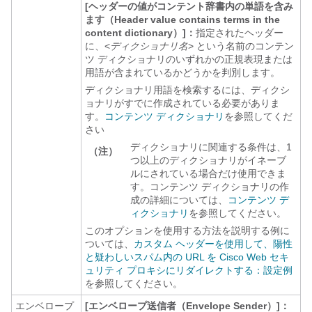
[ヘッダーの値がコンテント辞書内の単語を含み
ます（Header value contains terms in the
content dictionary）]：
指定されたヘッダー
に、<
ディクショナリ名
> という名前のコンテン
ツ ディクショナリのいずれかの正規表現または
用語が含まれているかどうかを判別します。
ディクショナリ用語を検索するには、ディクシ
ョナリがすでに作成されている必要がありま
す。
コンテンツ ディクショナリ
を参照してくだ
さい
ディクショナリに関連する条件は、1
（注）
つ以上のディクショナリがイネーブ
ルにされている場合だけ使用できま
す。コンテンツ ディクショナリの作
成の詳細については、
コンテンツ デ
ィクショナリ
を参照してください。
このオプションを使用する方法を説明する例に
ついては、
カスタム ヘッダーを使用して、陽性
と疑わしいスパム内の URL を Cisco Web セキ
ュリティ プロキシにリダイレクトする：設定例
を参照してください。
エンベロープ
[エンベロープ送信者（Envelope Sender）]：