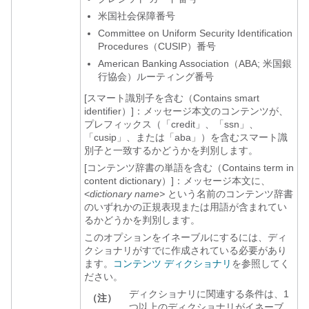
米国社会保障番号
Committee on Uniform Security Identification
Procedures（CUSIP）番号
American Banking Association（ABA; 米国銀
行協会）ルーティング番号
[スマート識別子を含む（Contains smart
identifier）]：メッセージ本文のコンテンツが、
プレフィックス（「credit」、「ssn」、
「cusip」、または「aba」）を含むスマート識
別子と一致するかどうかを判別します。
[コンテンツ辞書の単語を含む（Contains term in
content dictionary）]：メッセージ本文に、
<
dictionary name>
という名前のコンテンツ辞書
のいずれかの正規表現または用語が含まれてい
るかどうかを判別します。
このオプションをイネーブルにするには、ディ
クショナリがすでに作成されている必要があり
ます。
コンテンツ ディクショナリ
を参照してく
ださい。
ディクショナリに関連する条件は、1
（注）
つ以上のディクショナリがイネーブ