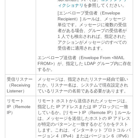
ィクショナリ
を参照してください。
[エンベロープ受信者（Envelope
Recipient）] ルールは、メッセージ
単位です。メッセージに複数の受信
者がある場合、グループの受信者が
1 人でも検出されれば、指定された
アクションがメッセージのすべての
受信者に適用されます。
エンベロープ送信者（Envelope From <MAIL
FROM>）が、指定した LDAP グループ内に存在
するか。
受信リスナー
メッセージは、指定されたリスナー経由で届い
（Receiving
たか。リスナー名は、システムで現在設定され
Listener）
ているリスナーの名前である必要があります。
リモート
リモート ホストから送信されたメッセージは、
IP（Remote
指定した IP アドレスまたは IP ブロックに一致
IP）
しているか。[リモートIP（Remote IP）] ルール
は、メッセージを送信したホストの IP アドレス
が特定のパターンと一致するかどうかをテスト
します。これは、インターネット プロトコル バ
ージョン 4（IPv4）またはバージョン 6（IPv6）