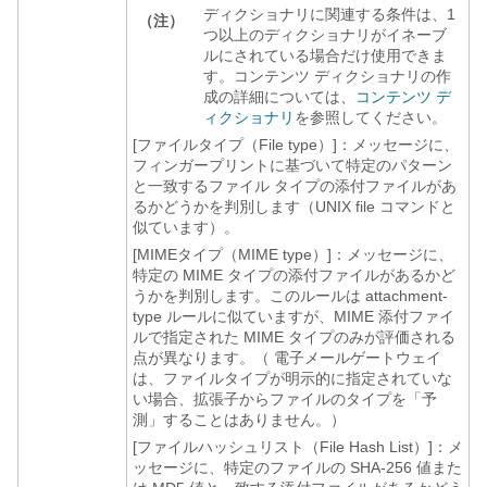
ディクショナリに関連する条件は、1
（注）
つ以上のディクショナリがイネーブ
ルにされている場合だけ使用できま
す。コンテンツ ディクショナリの作
成の詳細については、
コンテンツ デ
ィクショナリ
を参照してください。
[ファイルタイプ（File type）]：
メッセージに、
フィンガープリントに基づいて特定のパターン
と一致するファイル タイプの添付ファイルがあ
るかどうかを判別します（UNIX file コマンドと
似ています）。
[MIMEタイプ（MIME type）]：
メッセージに、
特定の MIME タイプの添付ファイルがあるかど
うかを判別します。このルールは attachment-
type ルールに似ていますが、MIME 添付ファイ
ルで指定された MIME タイプのみが評価される
点が異なります。（
電子メールゲートウェイ
は、ファイルタイプが明示的に指定されていな
い場合、拡張子からファイルのタイプを「予
測」することはありません。）
[ファイルハッシュリスト（File Hash List）]：
メ
ッセージに、特定のファイルの SHA-256 値また