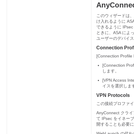
AnyConn
このウィザードは
け入れるように A
できるように IPse
ときに、ASA に
ユーザーのデバイス
Connection Profil
[Connection Pr
[Connectio
します。
[VPN Acces
イスを選択しま
VPN Protocols
この接続プロファイ
AnyConnect ク
て IPsec をイ
開することも必要に
WebLaunch の代