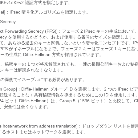
cy]：IKEv1/IKEv2 認証方式を指定します。
roposal]：IPsec 暗号化アルゴリズムを指定します。
 Secrecy
rfect Forwarding Secrecy (PFS)]：フェーズ 2 IPsec キーの生成において、
 Secrecy を使用するかどうか、および使用する番号のサイズを指定します。
て、あらゆる過去のキーと関係しないという暗号化コンセプトです。IPs
PFS がイネーブルになるまで、フェーズ 2 キーはフェーズ 1 キーに
ーの生成に Diffie-Hellman 方式が採用されています。
って、秘密キーの 1 つが将来解読されても、一連の長期公開キーおよび秘
ン キーは解読されなくなります。
接続の両側でイネーブルにする必要があります。
llman Group]：Diffie-Hellman グループ ID を選択します。2 つの IPse
転送することなく共有秘密情報を導出するためにこの ID を使用します
024 ビット Diffie-Hellman）は、Group 5（1536 ビット）と比較して
、安全性は低くなります。
side host/network from address translation]：ドロップダウン リ
するホストまたはネットワークを選択します。