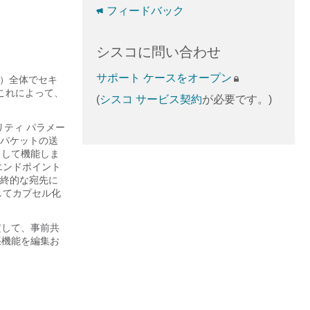
フィードバック
シスコに問い合わせ
サポート ケースをオープン
ど）全体でセキ
これによって、
(
シスコ サービス契約
が必要です。)
リティ パラメー
パケットの送
として機能しま
エンドポイント
終的な宛先に
してカプセル化
設定して、事前共
張機能を編集お