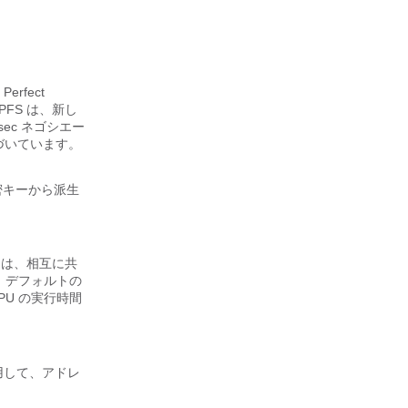
Perfect
PFS は、新し
ec ネゴシエー
基づいています。
密キーから派生
c ピアは、相互に共
。
デフォルトの
、CPU の実行時間
ストを使用して、アドレ