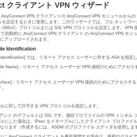
ect クライアント
VPN ウィザード
、
AnyConnect VPN クライアント
の AnyConnect VPN モジュールからの
SA を設定するときに使用します。このウィザードでは、フル ネットワー
c（IKEv2）プロトコルまたは SSL VPN プロトコルを設定します。VPN
よって自動的に
AnyConnect VPN クライアント
の AnyConnect VPN 
にアップロードされます。
e Identification
ofile Identification] では、リモート アクセス ユーザーに対する ASA を指
n Profile Name]：リモート アクセス ユーザーが VPN 接続のためにアク
s Interface]：リモート アクセス ユーザーが VPN 接続のためにアクセス
す。
ルに対して許可する VPN プロトコルを指定します。
ライアント
のデフォルトは SSL です。接続プロファイルの VPN トンネル
ネーブルにした場合は、IPsec をイネーブルにしたクライアント プロファ
なります（作成するには、ASDM のプロファイル エディタを使用しま
わりに
AnyConnect クライアント
を事前展開する場合は、最初のクライ