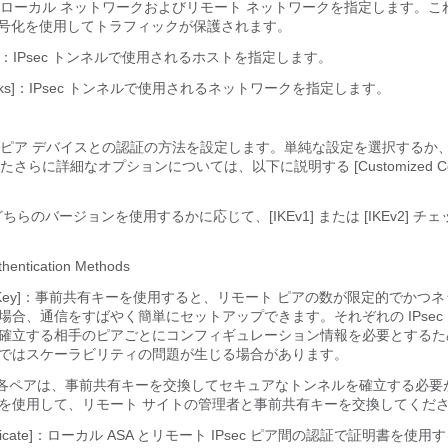
ローカル ネットワークおよびリモート ネットワークを指定します。こ
c 暗号化を使用してトラフィックが保護されます。
works]：IPsec トンネルで使用されるホストを指定します。
tworks]：IPsec トンネルで使用されるネットワークを指定します。
ピア デバイスとの認証の方法を設定します。単純な設定を選択するか
らに詳細なオプションについては、以下に説明する [Customized Config
on]：どちらのバージョンを使用するかに応じて、[IKEv1] または [IKEv2] 
thentication Methods
ared Key]：事前共有キーを使用すると、リモート ピアの数が限定的でかつ
場合、通信をすばやく簡単にセットアップできます。それぞれの IPsec
確立する相手のピアごとにコンフィギュレーション情報を必要とするた
ではスケーラビリティの問題が生じる場合があります。
ピアの各ペアは、事前共有キーを交換してセキュアなトンネルを確立する必
を使用して、リモート サイトの管理者と事前共有キーを交換してくだ
Certificate]：ローカル ASA とリモート IPsec ピア間の認証で証明書を