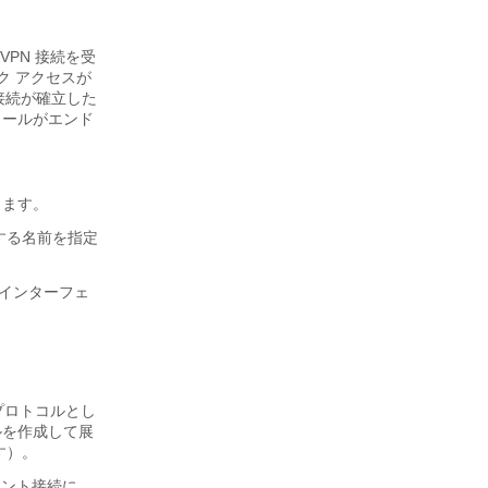
 VPN 接続を受
ク アクセスが
 接続が確立した
モジュールがエンド
定します。
セスする名前を指定
するインターフェ
 プロトコルとし
イルを作成して展
す）。
アント接続に