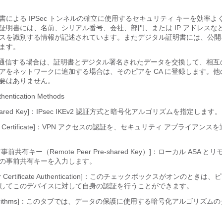
書による IPSec トンネルの確立に使用するセキュリティ キーを効率よ
証明書には、名前、シリアル番号、会社、部門、または IP アドレスな
スを識別する情報が記述されています。またデジタル証明書には、公開
ます。
が通信する場合は、証明書とデジタル署名されたデータを交換して、相互
アをネットワークに追加する場合は、そのピアを CA に登録します。
要はありません。
thentication Methods
e-shared Key]：IPsec IKEv2 認証方式と暗号化アルゴリズムを指定します。
evice Certificate]：VPN アクセスの認証を、セキュリティ アプライアン
前共有キー（Remote Peer Pre-shared Key）]：ローカル ASA とリモ
の事前共有キーを入力します。
eer Certificate Authentication]：このチェックボックスがオンのとき
してこのデバイスに対して自身の認証を行うことができます。
on Algorithms]：このタブでは、データの保護に使用する暗号化アルゴリズ