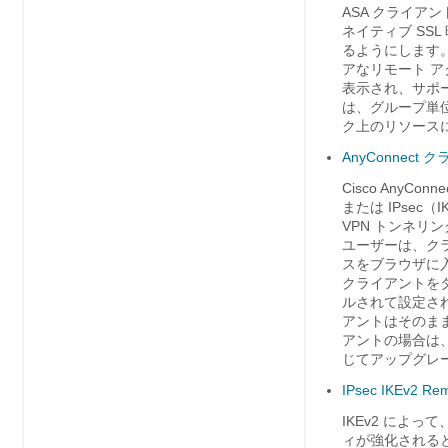
ASA クライアン
ネイティブ SSL
るようにします。
アなリモート ア
表示され、サポ
は、グループ単
ク上のリソース
AnyConnect
Cisco AnyCon
または IPse
VPN トンネ
ユーザーは、クラ
スをブラウザに入
クライアントを
ルされて設定さ
アントはそのま
アントの場合は
じてアップグレ
IPsec IKEv2 Rem
IKEv2 によ
ィが強化されると