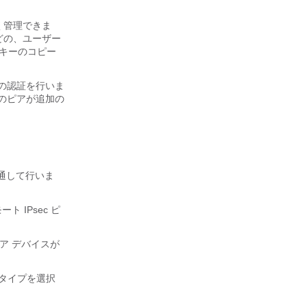
く管理できま
どの、ユーザー
キーのコピー
の認証を行いま
他のピアが追加の
スを通して行いま
ート IPsec ピ
は、ピア デバイスが
ムのタイプを選択