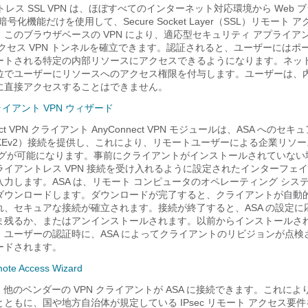
トレス SSL VPN は、ほぼすべてのインターネット対応環境から Web 
 暗号化機能だけを使用して、Secure Socket Layer（SSL）リモート
このブラウザベースの VPN により、適応型セキュリティ アプライア
クセス VPN トンネルを確立できます。認証されると、ユーザーにはポ
ートされる特定の内部リソースにアクセスできるようになります。ネッ
位でユーザーにリソースへのアクセス権限を付与します。ユーザーは、
に直接アクセスすることはできません。
 クライアント VPN ウィザード
nect VPN クライアント
AnyConnect VPN モジュールは、ASA へのセキュ
c（IKEv2）接続を提供し、これにより、リモートユーザーによる企業リソ
リングが可能になります。事前にクライアントがインストールされていない
イアントレス VPN 接続を受け入れるように設定されたインターフェイス
力します。ASA は、リモート コンピュータのオペレーティング シス
ダウンロードします。ダウンロードが完了すると、クライアントが自動
れ、セキュアな接続が確立されます。接続が終了すると、ASA の設定に
ま残るか、またはアンインストールされます。以前からインストールさ
、ユーザーの認証時に、ASA によってクライアントのリビジョンが点検
ードされます。
ote Access Wizard
って、他のベンダーの VPN クライアントが ASA に接続できます。これに
ともに、国や地方自治体が規定している IPsec リモート アクセス要