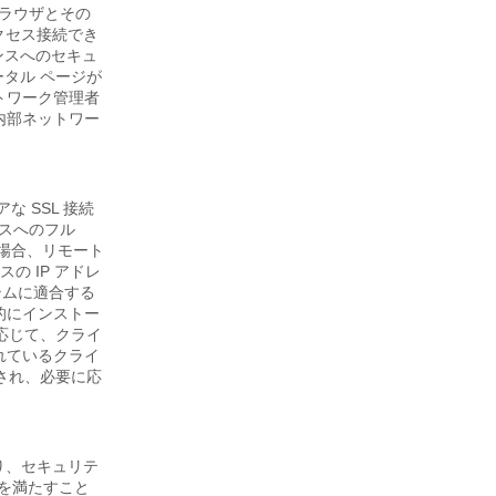
ブラウザとその
 アクセス接続でき
ンスへのセキュ
ータル ページが
トワーク管理者
内部ネットワー
アな SSL 接続
ースへのフル
場合、リモート
の IP アドレ
テムに適合する
的にインストー
応じて、クライ
れているクライ
され、必要に応
より、セキュリテ
件を満たすこと