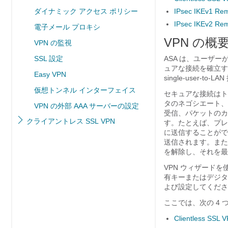
ダイナミック アクセス ポリシー
IPsec IKEv1 Rem
IPsec IKEv2 Rem
電子メール プロキシ
VPN の概
VPN の監視
SSL 設定
ASA は、ユーザー
ュアな接続を確立す
Easy VPN
single-user-to
仮想トンネル インターフェイス
セキュアな接続はト
タのネゴシエート、
VPN の外部 AAA サーバーの設定
受信、パケットのカ
クライアントレス SSL VPN
す。たとえば、プレ
に送信することがで
送信されます。また
を解除し、それを最
VPN ウィザードを使
有キーまたはデジタ
よび設定してくださ
ここでは、次の 4 
Clientless SSL 