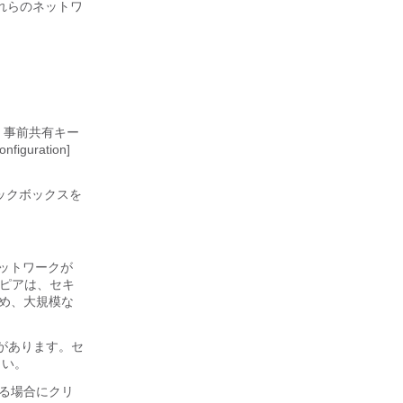
れらのネットワ
、事前共有キー
uration]
チェックボックスを
ネットワークが
 ピアは、セキ
め、大規模な
要があります。セ
さい。
使用する場合にクリ