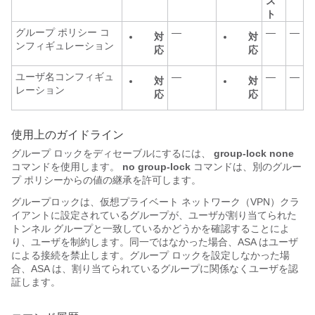
ス
ト
グループ ポリシー コ
—
—
—
対
対
ンフィギュレーション
応
応
ユーザ名コンフィギュ
—
—
—
対
対
レーション
応
応
使用上のガイドライン
グループ ロックをディセーブルにするには、
group-lock none
コマンドを使用します。
no group-lock
コマンドは、別のグルー
プ ポリシーからの値の継承を許可します。
グループロックは、仮想プライベート ネットワーク（VPN）クラ
イアントに設定されているグループが、ユーザが割り当てられた
トンネル グループと一致しているかどうかを確認することによ
り、ユーザを制約します。同一ではなかった場合、ASA はユーザ
による接続を禁止します。グループ ロックを設定しなかった場
合、ASA は、割り当てられているグループに関係なくユーザを認
証します。