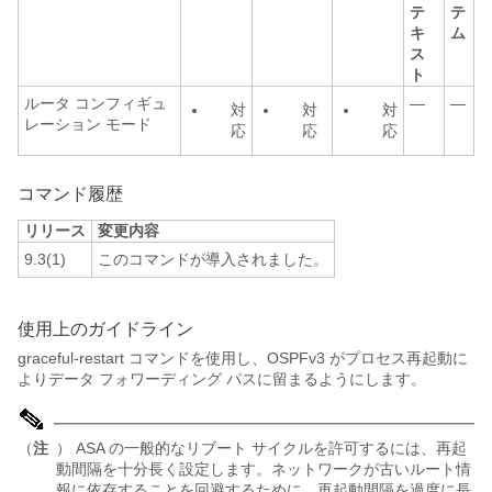
テ
テ
キ
ム
ス
ト
ルータ コンフィギュ
—
—
対
対
対
レーション モード
応
応
応
コマンド履歴
リリース
変更内容
9.3(1)
このコマンドが導入されました。
使用上のガイドライン
graceful-restart コマンドを使用し、OSPFv3 がプロセス再起動に
よりデータ フォワーディング パスに留まるようにします。
（
注
） ASA の一般的なリブート サイクルを許可するには、再起
動間隔を十分長く設定します。ネットワークが古いルート情
報に依存することを回避するために、再起動間隔を過度に長