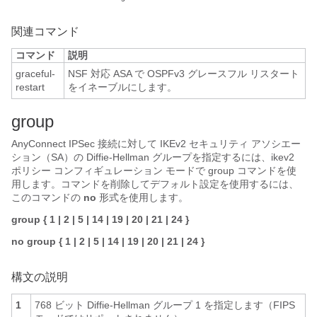
関連コマンド
コマンド
説明
graceful-
NSF 対応 ASA で OSPFv3 グレースフル リスタート
restart
をイネーブルにします。
group
AnyConnect IPSec 接続に対して IKEv2 セキュリティ アソシエー
ション（SA）の Diffie-Hellman グループを指定するには、ikev2
ポリシー コンフィギュレーション モードで group コマンドを使
用します。コマンドを削除してデフォルト設定を使用するには、
このコマンドの
no
形式を使用します。
group
{
1
|
2
|
5
|
14
|
19
|
20
|
21
|
24
}
no group
{
1
|
2
|
5
|
14
|
19
|
20
|
21
|
24
}
構文の説明
1
768 ビット Diffie-Hellman グループ 1 を指定します（FIPS