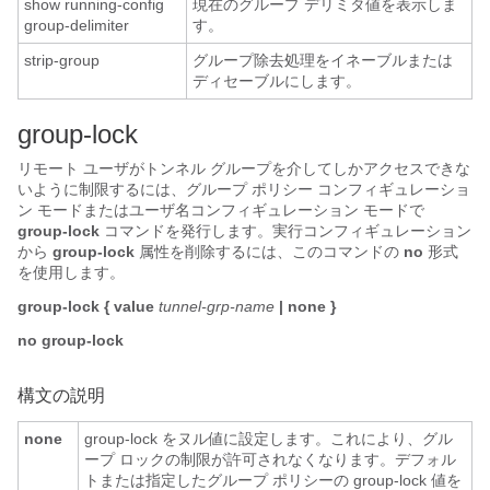
show running-config
現在のグループ デリミタ値を表示しま
group-delimiter
す。
strip-group
グループ除去処理をイネーブルまたは
ディセーブルにします。
group-lock
リモート ユーザがトンネル グループを介してしかアクセスできな
いように制限するには、グループ ポリシー コンフィギュレーショ
ン モードまたはユーザ名コンフィギュレーション モードで
group-lock
コマンドを発行します。実行コンフィギュレーション
から
group-lock
属性を削除するには、このコマンドの
no
形式
を使用します。
group-lock
{
value
tunnel-grp-name
|
none
}
no group-lock
構文の説明
none
group-lock をヌル値に設定します。これにより、グル
ープ ロックの制限が許可されなくなります。デフォル
トまたは指定したグループ ポリシーの group-lock 値を