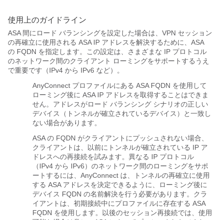
使用上のガイドライン
ASA 間にロード バランシングを設定した場合は、VPN セッション
の再確立に使用される ASA IP アドレスを解決するために、ASA
の FQDN を指定します。この設定は、さまざまな IP プロトコル
のネットワーク間のクライアント ローミングをサポートするうえ
で重要です（IPv4 から IPv6 など）。
AnyConnect プロファイルにある ASA FQDN を使用して
ローミング後に ASA IP アドレスを取得することはできま
せん。アドレスがロード バランシング シナリオの正しい
デバイス（トンネルが確立されているデバイス）と一致し
ない場合があります。
ASA の FQDN がクライアントにプッシュされない場合、
クライアントは、以前にトンネルが確立されている IP ア
ドレスへの再接続を試みます。異なる IP プロトコル
（IPv4 から IPv6）のネットワーク間のローミングをサポ
ートするには、AnyConnect は、トンネルの再確立に使用
する ASA アドレスを決定できるように、ローミング後に
デバイス FQDN の名前解決を行う必要があります。クラ
イアントは、初期接続中にプロファイルに存在する ASA
FQDN を使用します。以後のセッション再接続では、使用