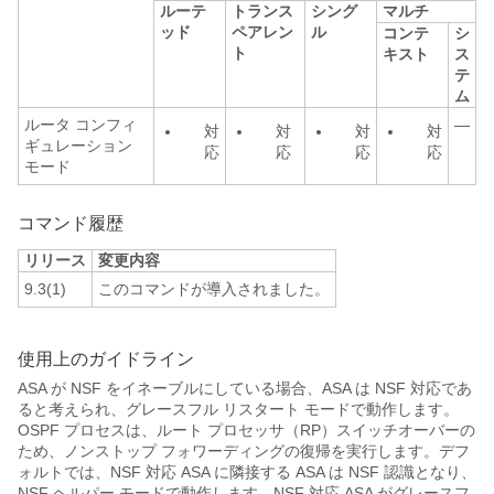
ルーテ
トランス
シング
マルチ
ッド
ペアレン
ル
コンテ
シ
ト
キスト
ス
テ
ム
ルータ コンフィ
—
対
対
対
対
ギュレーション
応
応
応
応
モード
コマンド履歴
リリース
変更内容
9.3(1)
このコマンドが導入されました。
使用上のガイドライン
ASA が NSF をイネーブルにしている場合、ASA は NSF 対応であ
ると考えられ、グレースフル リスタート モードで動作します。
OSPF プロセスは、ルート プロセッサ（RP）スイッチオーバーの
ため、ノンストップ フォワーディングの復帰を実行します。デフ
ォルトでは、NSF 対応 ASA に隣接する ASA は NSF 認識となり、
NSF ヘルパー モードで動作します。NSF 対応 ASA がグレースフ