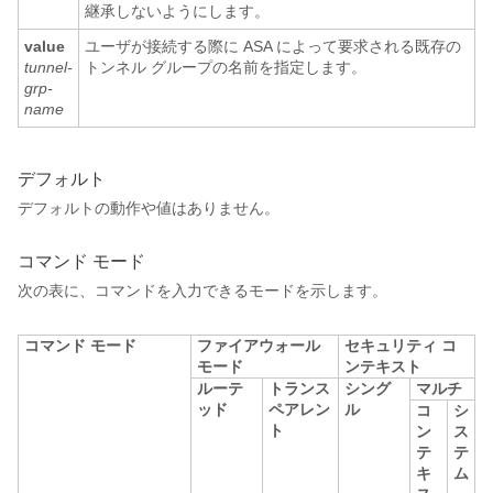
継承しないようにします。
value
ユーザが接続する際に ASA によって要求される既存の
tunnel-
トンネル グループの名前を指定します。
grp-
name
デフォルト
デフォルトの動作や値はありません。
コマンド モード
次の表に、コマンドを入力できるモードを示します。
コマンド モード
ファイアウォール
セキュリティ コ
モード
ンテキスト
ルーテ
トランス
シング
マルチ
ッド
ペアレン
ル
コ
シ
ト
ン
ス
テ
テ
キ
ム