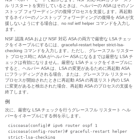
ル リスタートを実行しているときは、ヘルパーの ASA はそのノン
ストップ フォワーディングの復帰プロセスを支援します。再起動
するネイバーのノンストップ フォワーディングの復帰を ASA が支
援しないようにする場合は、no nsf ietf helper コマンドを入力し
ます。
NSF 認識 ASA および NSF 対応 ASA の両方で厳密な LSA チェッ
クをイネーブルにするには、graceful-restart helper strict-lsa-
checking コマンドを入力します。ただし、グレースフル リスター
ト プロセス時に ASA がヘルパー ASA になるまでは厳密な LSA チ
ェックは有効になりません。厳密な LSA チェックをイネーブルに
すると、ヘルパー ASA は、LSA の変更があるために再起動 ASA
にフラッディングされる場合、または、グレースフル リスタート
プロセスが開始されたときに再起動 ASA の再送リスト内の LSA
に変更があると検出された場合、再起動 ASA のプロセスの支援を
終了します。
例
次に、厳密な LSA チェックを行うグレースフル リスタート ヘル
パーをイネーブルにする例を示します。
ciscoasa(config)# ipv6 router ospf 1
ciscoasa(config-router)# graceful-restart helper
strict-lsa-checking