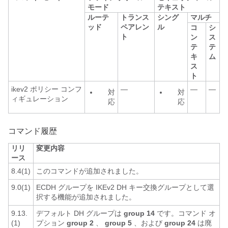
モード
テキスト
ルーテ
トランス
シング
マルチ
ッド
ペアレン
ル
コ
シ
ト
ン
ス
テ
テ
キ
ム
ス
ト
ikev2 ポリシー コンフ
—
—
—
対
対
ィギュレーション
応
応
コマンド履歴
リリ
変更内容
ース
8.4(1)
このコマンドが追加されました。
9.0(1)
ECDH グループを IKEv2 DH キー交換グループとして選
択する機能が追加されました。
9.13.
デフォルト DH グループは
group 14
です。コマンド オ
(1)
プション
group 2
、
group 5
、および
group 24
は廃