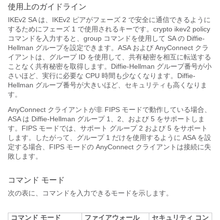
使用上のガイドライン
IKEv2 SA は、IKEv2 ピアがフェーズ 2 で安全に通信できるように
するためにフェーズ 1 で使用されるキーです。crypto ikev2 policy
コマンドを入力すると、group コマンドを使用して SA の Diffie-
Hellman グループを設定できます。ASA および AnyConnect クラ
イアントは、グループ ID を使用して、共有秘密を相互に転送する
ことなく共有秘密を取得します。Diffie-Hellman グループ番号が小
さいほど、実行に必要な CPU 時間も少なくなります。Diffie-
Hellman グループ番号が大きいほど、セキュリティも高くなりま
す。
AnyConnect クライアントが非 FIPS モードで動作している場合、
ASA は Diffie-Hellman グループ 1、2、および 5 をサポートしま
す。FIPS モードでは、サポート グループ 2 および 5 をサポート
します。したがって、グループ 1 だけを使用するように ASA を設
定する場合、FIPS モードの AnyConnect クライアントは接続に失
敗します。
コマンド モード
次の表に、コマンドを入力できるモードを示します。
コマンド モード
ファイアウォール
セキュリティ コン