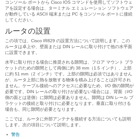
コンソール ポートから Cisco IOS コマンドを使用してソフトウェ
アを設定する場合は、ターミナル エミュレーション ソフトウェア
が動作している ASCII 端末または PC をコンソール ポートに接続
してください。
ルータの設置
この項では、Cisco IR829 の設置方法について説明します。この
ルータは卓上や、壁面または DIN レールに取り付けて他の水平面
に設置できます。
水平に取り付ける場合に推奨される隙間は、フロア マウント ブラ
ケットのための隙間として両側に約 38 mm（1.5 インチ）、上部
に約 51 mm（2 インチ）です。上部の隙間は必須ではありません
が、ルータ上部に熱を放散する物体を積み上げることは許可され
ません。ケーブル接続へのアクセスに必要なため、I/O 側の隙間が
必要です。DIN レールの取り付けが必要ない場合には、背面（I/O
側の面とは逆側）に隙間は必要ありません。隙間は DIN レール ブ
ラケットの接続と取り付けに必要となります。垂直に取り付ける
場合も、同じ隙間が必要となります。
ここでは、ルータに外部アンテナを接続する方法についても説明
します。次の項目について説明します。
警告