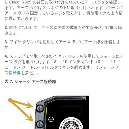
1
. Cisco IR829 の背面に取り付けられているアースラグを確認し
ます。アース ラグは 2 つネジの下に取り付けられます。ルータに
アース ラグを固定しているネジを取り外し、再使用できるよう横
に置いておきます。
2
. 端子に合わせて、アース線の端の被覆を必要な長さだけ取り除
きます。
3
. ワイヤ クリンパを使用してアース ラグにアース線を圧着しま
す。
4
. ステップ 1 で取っておいたネジ セットを使用してシャーシにア
ース ラグを取り付けます。8 ～ 10 インチ ポンド（0.9 ～ 1.1 ニ
ュートン メートル）のトルクでネジを締めます。（
シャーシ アー
ス接続部
を参照）。
図 7.
シャーシ アース接続部