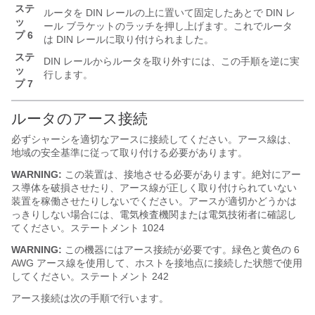
ステ
ルータを DIN レールの上に置いて固定したあとで DIN レ
ッ
ール ブラケットのラッチを押し上げます。これでルータ
プ 6
は DIN レールに取り付けられました。
ステ
DIN レールからルータを取り外すには、この手順を逆に実
ッ
行します。
プ 7
ルータのアース接続
必ずシャーシを適切なアースに接続してください。アース線は、
地域の安全基準に従って取り付ける必要があります。
WARNING:
この装置は、接地させる必要があります。絶対にアー
ス導体を破損させたり、アース線が正しく取り付けられていない
装置を稼働させたりしないでください。アースが適切かどうかは
っきりしない場合には、電気検査機関または電気技術者に確認し
てください。ステートメント 1024
WARNING:
この機器にはアース接続が必要です。緑色と黄色の 6
AWG アース線を使用して、ホストを接地点に接続した状態で使用
してください。ステートメント 242
アース接続は次の手順で行います。