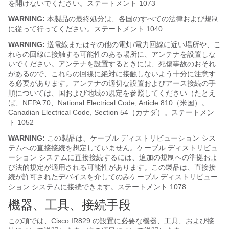
を開けないでください。ステートメント 1073
WARNING:
本製品の最終処分は、各国のすべての法律および規制
に従って行ってください。ステートメント 1040
WARNING:
送電線またはその他の電灯/電力回線に近い場所や、こ
れらの回線に接触する可能性のある場所に、アンテナを設置しな
いでください。アンテナを設置するときには、死傷事故のおそれ
があるので、これらの回線に絶対に接触しないよう十分に注意す
る必要があります。アンテナの適切な設置およびアース接続の手
順については、国および地域の規定を参照してください（たとえ
ば、NFPA 70、National Electrical Code, Article 810（米国）。
Canadian Electrical Code, Section 54（カナダ）。ステートメン
ト 1052
WARNING:
この製品は、ケーブル ディストリビューション シス
テムへの直接接続を想定していません。ケーブル ディストリビュ
ーション システムに直接接続するには、追加の規制への準拠およ
び法的規定が適用される可能性があります。この製品は、直接接
続が許可されたデバイスを介してのみケーブル ディストリビュー
ション システムに接続できます。ステートメント 1078
機器、工具、接続手段
この項では、Cisco IR829 の設置に必要な機器、工具、および接