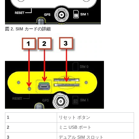
図 2.
SIM カードの詳細
1
リセット ボタン
2
ミニ USB ポート
3
デュアル SIM スロット