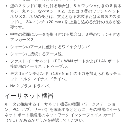
壁のスタッドに取り付ける場合は、8 番ワッシャ付きの 8 番木
ネジ（丸ネジ、なべネジ）X 2、または 8 番のワッシャヘッド
ネジ X 2。ネジの長さは、支えとなる木製または金属製のスタ
ッドに、3/4 インチ（20 mm）以上差し込めるだけの長さが必
要です。
中空の壁面にルータを取り付ける場合は、8 番のワッシャ付き
アンカー X 2。
シャーシのアースに使用するワイヤクリンパ
シャーシに接続するアース線。
ファスト イーサネット（FE）WAN ポートおよび LAN ポート
接続用のイーサネット ケーブル。
最大 15 インチポンド（1.69 N-m）の圧力を加えられるラチェ
ット トルク マイナス ドライバ。
No.2 プラス ドライバ。
イーサネット機器
ルータと接続するイーサネット機器の種類（ワークステーショ
ン、PC、ハブ、サーバ）を確認するとともに、その機器にイーサ
ネット ポート接続用のネットワーク インターフェイス カード
（NIC）があるかどうかを確認してください。