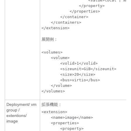
                    <value>local | NFS
                </property>

            </properties>

        </container>

    </containers>

</extension>
展開例：
<volumes>

    <volume>

        <volid>1</volid>

        <sizeunit>GiB</sizeunit>

        <size>20</size>

        <bus>virtio</bus>

    </volume>

</volumes>
Deployment/ vm
拡張機能：
group /
<extension>

extentions/
    <name>image</name>

image
    <properties>

        <property>
