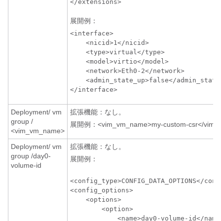
</extensions>
展開例：
<interface>

    <nicid>1</nicid>

    <type>virtual</type>

    <model>virtio</model>

    <network>Eth0-2</network>

    <admin_state_up>false</admin_state_
</interface>
Deployment/ vm
拡張機能：なし。
group /
展開例：<vim_vm_name>my-custom-csr</vim_
<vim_vm_name>
Deployment/ vm
拡張機能：なし。
group /day0-
展開例：
volume-id
<config_type>CONFIG_DATA_OPTIONS</confi
<config_options>

    <options>

        <option>

            <name>day0-volume-id</name>