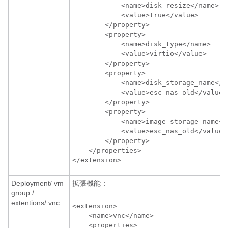
            <name>disk-resize</name>

            <value>true</value>

        </property>

        <property>

            <name>disk_type</name>

            <value>virtio</value>

        </property>

        <property>

            <name>disk_storage_name</na
            <value>esc_nas_old</value>

        </property>

        <property>

            <name>image_storage_name</n
            <value>esc_nas_old</value>

        </property>

    </properties>

</extension>
Deployment/ vm
拡張機能：
group /
extentions/ vnc
<extension>

    <name>vnc</name>

    <properties>
