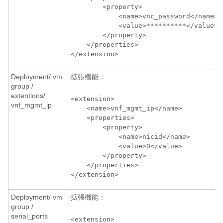
        <property>

            <name>vnc_password</name>

            <value>**********</value>

        </property>

    </properties>

</extension>
Deployment/ vm
拡張機能：
group /
extentions/
<extension>

vnf_mgmt_ip
    <name>vnf_mgmt_ip</name>

    <properties>

        <property>

            <name>nicid</name>

            <value>0</value>

        </property>

    </properties>

</extension>
Deployment/ vm
拡張機能：
group /
serial_ports
<extension>
