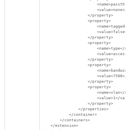
                        <name>passthro
                        <value>none</va
                    </property>

                    <property>

                        <name>tagged</n
                        <value>false</v
                    </property>

                    <property>

                        <name>type</nam
                        <value>access</
                    </property>

                    <property>

                        <name>bandwidth
                        <value>7500</va
                    </property>

                    <property>

                        <name>vlan</nam
                        <value>1</value
                    </property>

                </properties>

            </container>

        </containers>

    </extension>
