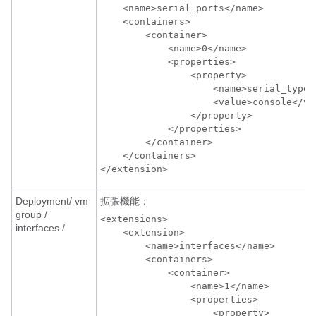
    <name>serial_ports</name>

    <containers>

        <container>

            <name>0</name>

            <properties>

                <property>

                    <name>serial_type</
                    <value>console</val
                </property>

            </properties>

        </container>

    </containers>

</extension>
Deployment/ vm
拡張機能：
group /
<extensions>

interfaces /
    <extension>

        <name>interfaces</name>

        <containers>

            <container>

                <name>1</name>

                <properties>

                    <property>
