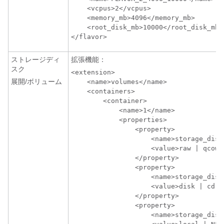
    <vcpus>2</vcpus>

    <memory_mb>4096</memory_mb>

    <root_disk_mb>10000</root_disk_mb>

</flavor>
ストレージディ
拡張機能：
スク
<extension>

展開/ボリューム
    <name>volumes</name>

    <containers>

        <container>

            <name>1</name>

            <properties>

                <property>

                    <name>storage_disk
                    <value>raw | qcow2<
                </property>

                <property>

                    <name>storage_disk
                    <value>disk | cdrom
                </property>

                <property>

                    <name>storage_disk