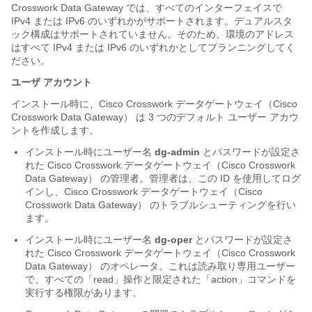
Crosswork Data Gateway では、すべてのインターフェイスで
IPv4 または IPv6 のいずれかがサポートされます。デュアルスタ
ック構成はサポートされていません。そのため、環境のアドレス
はすべて IPv4 または IPv6 のいずれかとしてプランニングしてく
ださい。
ユーザ アカウント
インストール時に、
Cisco Crosswork データゲートウェイ（Cisco
Crosswork Data Gateway）
は 3 つのデフォルト ユーザー アカウ
ントを作成します。
インストール時にユーザー名
dg-admin
とパスワードが設定さ
れた
Cisco Crosswork データゲートウェイ（Cisco Crosswork
Data Gateway）
の管理者。管理者は、この ID を使用してログ
インし、
Cisco Crosswork データゲートウェイ（Cisco
Crosswork Data Gateway）
のトラブルシューティングを行い
ます。
インストール時にユーザー名
dg-oper
とパスワードが設定さ
れた
Cisco Crosswork データゲートウェイ（Cisco Crosswork
Data Gateway）
のオペレータ。これは読み取り専用ユーザー
で、すべての「read」操作と限定された「action」コマンドを
実行する権限があります。