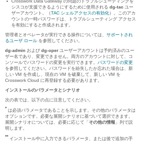
Crosswork Data Gateway の問題のトラブルシューティングを
シスコが支援できるようにするために使用される
dg-tac
ユー
ザーアカウント。（
TAC シェルアクセスの有効化
）。このアカ
ウントの一時パスワードは、トラブルシューティング アクセス
を有効にすると作成されます。
管理者とオペレータが実行できる操作については、
サポートされ
るユーザ ロール
を参照してください。
dg-admin
および
dg-oper
ユーザーアカウントは予約済みのユー
ザー名であり、変更できません。両方のアカウントに対して、コ
ンソールでパスワードの変更を実行できます。
パスワードの変更
を参照してください。パスワードを紛失したか忘れた場合は、新
しい VM を作成し、現在の VM を破棄して、新しい VM を
Crosswork Cloud に再登録する必要があります。
インストールのパラメータとシナリオ
次の表では、以下の点に注意してください。
*
は必須パラメータであることを示します。その他のパラメータは
オプションです。必要な展開シナリオに基づいて選択できます。
展開シナリオについては、必要に応じて「
その他の情報
」列で説
明します。
**
インストール中に入力できるパラメータ、または後で追加の手