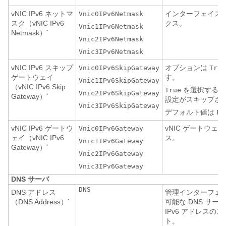
vNIC IPv6 ネットマ
インターフェイスの 
Vnic0IPv6Netmask
スク（vNIC IPv6
クス。
Vnic1IPv6Netmask
Netmask）
*
Vnic2IPv6Netmask
Vnic3IPv6Netmask
vNIC IPv6 スキップ
オプションは
Vnic0IPv6SkipGateway
True
ゲートウェイ
す。
Vnic1IPv6SkipGateway
（vNIC IPv6 Skip
を選択すると
True
Vnic2IPv6SkipGateway
Gateway）
*
設定がスキップさ
Vnic3IPv6SkipGateway
デフォルト値は
Fa
vNIC IPv6 ゲートウ
vNIC ゲートウェイの
Vnic0IPv6Gateway
ェイ（vNIC IPv6
ス。
Vnic1IPv6Gateway
Gateway）
*
Vnic2IPv6Gateway
Vnic3IPv6Gateway
DNS サーバ
DNS
DNS アドレス
管理インターフェ
（DNS Address）
可能な DNS サーバ
*
IPv6 アドレスの
ト。