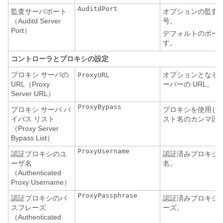
AuditdPort
監査サーバポート
オプションの監査
（Auditd Server
号。
Port）
デフォルトのポート
す。
コントローラとプロキシの設定
プロキシ サーバの
オプションとなる H
ProxyURL
URL（Proxy
ーバーの URL。
Server URL）
ProxyBypass
プロキシ サーバ バ
プロキシを使用し
イパス リスト
スト名のカンマ区
（Proxy Server
Bypass List）
ProxyUsername
認証プロキシのユ
認証済みプロキシ
ーザ名
名。
（Authenticated
Proxy Username）
ProxyPassphrase
認証プロキシのパ
認証済みプロキシ
スフレーズ
ーズ。
（Authenticated