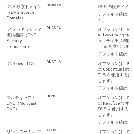
Domain
DNS 検索ドメイン
DNS の検索ドメイ
（DNS Search
デフォルト値は
lo
Domain）
す。
DNSSEC
DNS セキュリティ
オプションは、
Fa
拡張機能（DNS
Allow-Downgrade
Security
ュリティ拡張機能
Extensions）
を選択します
True
デフォルト値は
Fa
DNSTLS
DNS over TLS
オプションは、
Fa
は
Opportunisti
TLS を使用するに
します。
デフォルト値は
Fa
mDNS
マルチキャスト
オプションは、
Fa
DNS（Multicast
は
です。
Resolve
DNS）
DNS を使用するに
します。
デフォルト値は
Fa
LLMNR
リンクローカル マ
オプションは、
Fa