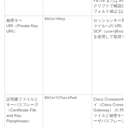
または
False
Ask
クリプトで確認が
フォルト値は [
はい
DGCertKey
秘密キー
セッションキー署
URI（Private Key
ァイルへの URI。
URI）
SCP（
user@host
を使用して取得で
DGCertChainPwd
証明書ファイルと
Cisco Crosswo
キーパスフレーズ
イ（Cisco Crosswo
（Certificate File
Gateway）
の PE
and Key
ァイルと秘密キーを
Passphrase）
ーザパスフレーズ