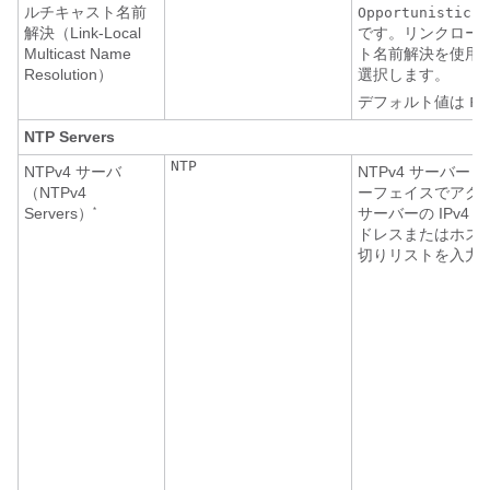
ルチキャスト名前
、
Opportunistic
解決（Link-Local
です。リンクローカ
Multicast Name
ト名前解決を使用
Resolution）
選択します。
デフォルト値は
Fa
NTP Servers
NTP
NTPv4 サーバ
NTPv4 サーバー
（NTPv4
ーフェイスでアクセス
Servers）
サーバーの IPv4 
*
ドレスまたはホス
切りリストを入力