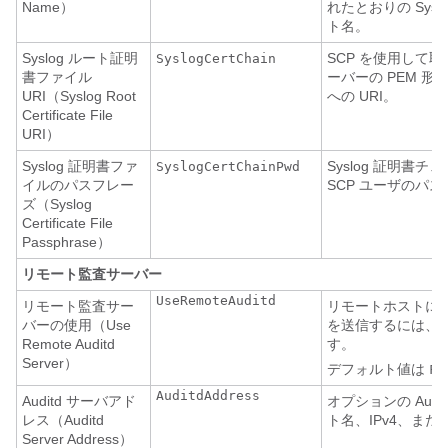
Name）
れたとおりの Sys
ト名。
Syslog ルート証明
SCP を使用して取得し
SyslogCertChain
書ファイル
ーバーの PEM 
URI（Syslog Root
への URI。
Certificate File
URI）
Syslog 証明書ファ
Syslog 証明書
SyslogCertChainPwd
イルのパスフレー
SCP ユーザのパ
ズ（Syslog
Certificate File
Passphrase）
リモート監査サーバー
UseRemoteAuditd
リモート監査サー
リモートホストに Au
バーの使用（Use
を送信するには、
T
Remote Auditd
す。
Server）
デフォルト値は
Fa
AuditdAddress
Auditd サーバアド
オプションの Audi
レス（Auditd
ト名、IPv4、または
Server Address）