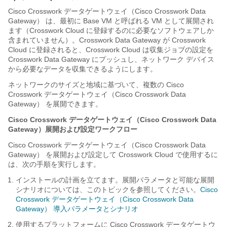
Cisco Crosswork データゲートウェイ（Cisco Crosswork Data
Gateway）
は、最初に Base VM と呼ばれる VM として展開され
ます（Crosswork Cloud に登録するのに必要なソフトウェアしか
含まれていません）。Crosswork Data Gateway が Crosswork
Cloud に登録されると、Crosswork Cloud は収集ジョブの設定を
Crosswork Data Gateway にプッシュし、ネットワーク デバイス
から必要なデータを収集できるようにします。
ネットワークのサイズと地域に基づいて、複数の
Cisco
Crosswork データゲートウェイ（Cisco Crosswork Data
Gateway）
を展開できます。
Cisco Crosswork データゲートウェイ（Cisco Crosswork Data
Gateway）
展開および設定ワークフロー
Cisco Crosswork データゲートウェイ（Cisco Crosswork Data
Gateway）
を展開および設定して Crosswork Cloud で使用するに
は、次の手順を実行します。
インストールの計画を立てます。展開パラメータと可能な展開
シナリオについては、このトピックを参照してください。
Cisco
Crosswork データゲートウェイ（Cisco Crosswork Data
Gateway） 導入パラメータとシナリオ
使用するプラットフォームに
Cisco Crosswork データゲートウ