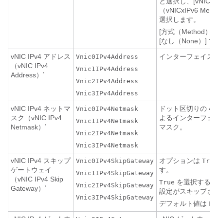
と選択し、[vNICxI
（vNICxIPv6 Met
選択します。
[方式（Method）
[なし（None）] 
vNIC IPv4 アドレス
インターフェイスの 
Vnic0IPv4Address
（vNIC IPv4
Vnic1IPv4Address
Address）
*
Vnic2IPv4Address
Vnic3IPv4Address
vNIC IPv4 ネットマ
ドット区切りの 4
Vnic0IPv4Netmask
スク（vNIC IPv4
よるインターフェイス
Vnic1IPv4Netmask
Netmask）
マスク。
*
Vnic2IPv4Netmask
Vnic3IPv4Netmask
vNIC IPv4 スキップ
オプションは
Vnic0IPv4SkipGateway
True
ゲートウェイ
す。
Vnic1IPv4SkipGateway
（vNIC IPv4 Skip
を選択すると
True
Vnic2IPv4SkipGateway
Gateway）
*
設定がスキップさ
Vnic3IPv4SkipGateway
デフォルト値は
Fa