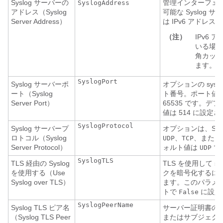
Syslog サーバーの
管理インターフェ
SyslogAddress
アドレス（Syslog
可能な Syslog サ
Server Address）
は IPv6 アドレス。
（注）
IPv6
いる場合
角カッコ（
ます。
SyslogPort
Syslog サーバーポ
オプションの sysl
ート（Syslog
ト番号。ポート値の
Server Port）
65535 です。デ
値は 514 に設定
SyslogProtocol
Syslog サーバープ
オプションは、Sys
ロトコル（Syslog
、
、また
UDP
TCP
Server Protocol）
ォルト値は
で
UDP
SyslogTLS
TLS 経由の Syslog
TLS を使用して s
を使用する（Use
クを暗号化するに
Syslog over TLS）
ます。このパラメ
トで
に設定
False
SyslogPeerName
Syslog TLS ピア名
サーバー証明書の Sub
（Syslog TLS Peer
またはサブジェク