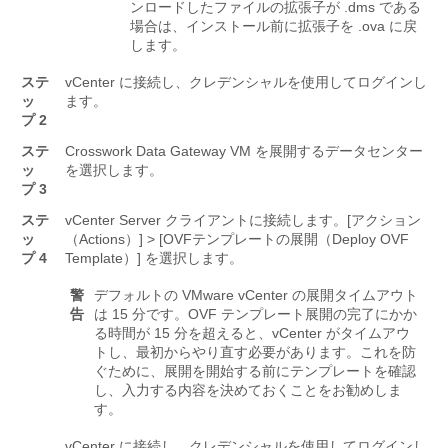
ンロードしたファイルの拡張子が .dms である
場合は、インストール前に拡張子を .ova に戻
します。
ステ
vCenter に接続し、クレデンシャルを使用してログインし
ッ
ます。
プ 2
ステ
Crosswork Data Gateway VM を展開するデータセンター
ッ
を選択します。
プ 3
ステ
vCenter Server クライアントに接続します。[アクション
ッ
（Actions）] > [OVFテンプレートの展開（Deploy OVF
プ 4
Template）] を選択します。
警
デフォルトの VMware vCenter の展開タイムアウト
告
は 15 分です。OVF テンプレート展開の完了にかか
る時間が 15 分を超えると、vCenter がタイムアウ
トし、最初からやり直す必要があります。これを防
ぐために、展開を開始する前にテンプレートを確認
し、入力する内容を決めておくことをお勧めしま
す。
vCenter に接続し、クレデンシャルを使用してログインし