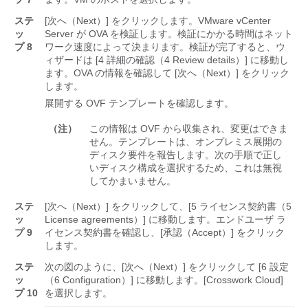
ステ
[次へ（Next）]
をクリックします。VMware vCenter
ッ
Server が OVA を検証します。検証にかかる時間はネット
プ 8
ワーク速度によって決まります。検証が完了すると、ウ
ィザードは [4 詳細の確認（4 Review details）]
に移動し
ます。OVA の情報を確認して [次へ（Next）] をクリック
します。
展開する OVF テンプレートを確認します。
（注）
この情報は OVF から収集され、変更はできま
せん。テンプレートは、オンプレミス展開の
ディスク要件を報告します。次の手順で正し
いディスク構成を選択するため、これは無視
してかまいません。
ステ
[次へ（Next）] をクリックして、[5 ライセンス契約書（5
ッ
License agreements）] に移動します。
エンドユーザ ラ
プ 9
イセンス契約書を確認し、[承認（Accept）]
をクリック
します。
ステ
次の図のように、[次へ（Next）]
をクリックして [6 設定
ッ
（6 Configuration）]
に移動します。[Crosswork Cloud]
プ 10
を選択します。