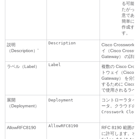
る可能性
たがって
意であり
簡単に識
作成する
す。
Description
説明
Cisco Crosswo
（Description）
イ（Cisco Crosswo
*
Gateway）
の詳細
Label
ラベル（Label）
複数の
Cisco Cr
トウェイ（Cisco Cro
Gateway）
を分類
するために Cisco Cr
で使用されるラベ
展開
コントローラタイ
Deployment
（Deployment）
ータ。クラウドの
Crosswork Cloud
AllowRFC8190
AllowRFC8190
RFC 8190 範
に許可します。オ