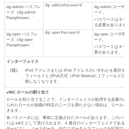
dg-adminPassword
dg-admin パスフレ
dg-admin ユ
ーズ（dg-admin
ード。
Passphrase）
*
パスワードは 8 〜
る必要があります
dg-operPassword
dg-oper パスフレ
dg-oper ユー
ーズ（dg-oper
ード。
Passphrase）
*
パスワードは 8 〜
要があります。
インターフェイス
（注）
IPv4 アドレスまたは IPv6 アドレスのいずれかを選択する必要
フィールドと [IPv6方式（IPv6 Method）] フィール
能しなくなります。
vNIC ロールの割り当て
ロールを割り当てることで、インターフェイスが処理する必要のあ
られたロールが組織の特定のニーズを満たさない場合は、ロールを
きます。
各パラメータには、事前に定義されたロールがあります。このパラメータ
たは eth2 として受け入れます。4 番目のインターフェイスである eth3 
サービス）、ノースデータ、サウスデータトラフィックを区別でき