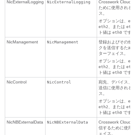
NicExternalLogging
Crosswork Cl
NicExternalLogging
ために使用される
ス。
オプションは、
et
、または
eth2
eth
ト値は
です
eth0
NicManagement
登録およびその他
NicManagement
クを送信するため
ターフェイス。
オプションは、
et
、または
eth2
eth
ト値は
です
eth0
NicControl
宛先、デバイス、
NicControl
送信に使用される
ス。
オプションは、
et
、または
eth2
eth
ト値は
です
eth0
NicNBExternalData
Crosswork Cl
NicNBExternalData
信するために使用
ェイス。