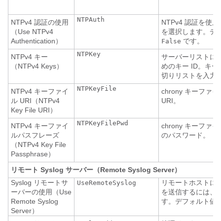
NTPAuth
NTPv4 認証の使用
NTPv4 認証を使
（Use NTPv4
を選択します。デ
Authentication）
です。
False
NTPKey
NTPv4 キー
サーバーリストに
（NTPv4 Keys）
めのキー ID。キー
切りリストを入力
NTPKeyFile
NTPv4 キーファイ
chrony キーファイ
ル URI（NTPv4
URI。
Key File URI）
NTPKeyFilePwd
NTPv4 キーファイ
chrony キーファイ
ルパスフレーズ
のパスワード。
（NTPv4 Key File
Passphrase）
リモート Syslog サーバー（Remote Syslog Server）
Syslog リモートサ
リモートホストに S
UseRemoteSyslog
ーバーの使用（Use
を送信するには、
T
Remote Syslog
す。デフォルト値
Server）