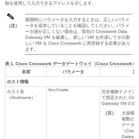
順を使用して入力できるアドレスを示します。
展開時にパラメータを入力するときは、正しいパラメ
ータを追加していることを確認してください。パラメ
（注）
ータ値が正しくない場合は、現在の Crosswork Data
Gateway VM を破棄し、新しい VM を作成してその新
しい VM を Cisco Crosswork に再登録する必要があり
ます。
表 1.
Cisco Crosswork データゲートウェイ（Cisco Crosswork Da
名前
パラメータ
説
ホスト情報
Hostname
ホスト名
完全修飾ドメイン名
（Hostname）
て指定された Cisco C
*
Gateway VM の
（注）
大規模な
複数の
C
データゲ
（Cisco 
Gatewa