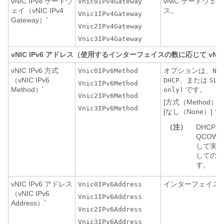
vNIC IPv4 ゲートウ
vNIC ゲートウェイの
Vnic0IPv4Gateway
ェイ（vNIC IPv4
ス。
Vnic1IPv4Gateway
Gateway）
*
Vnic2IPv4Gateway
Vnic3IPv4Gateway
vNIC IPv6 アドレス（使用するインターフェイスの数に応じて vNIC0、
vNIC IPv6 方式
オプションは、
Vnic0IPv6Method
No
（vNIC IPv6
、または
DHCP
SLA
Vnic1IPv6Method
Method）
です。
*
only)
Vnic2IPv6Method
[方式（Method）
Vnic3IPv6Method
[なし（None）] 
（注）
DHCP
QCOW
して実行
してのみ
す。
vNIC IPv6 アドレス
インターフェイスの 
Vnic0IPv6Address
（vNIC IPv6
Vnic1IPv6Address
Address）
*
Vnic2IPv6Address
Vnic3IPv6Address