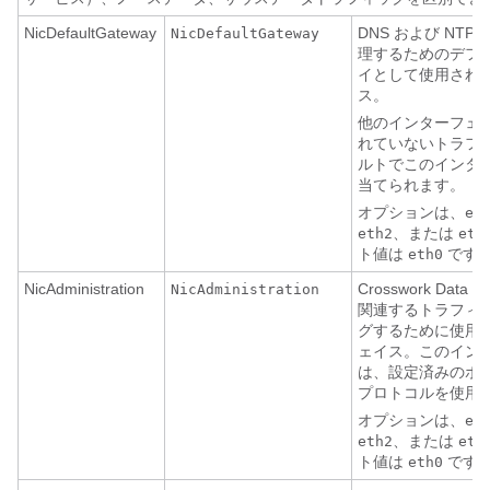
NicDefaultGateway
DNS および NT
NicDefaultGateway
理するためのデフ
イとして使用され
ス。
他のインターフェ
れていないトラフ
ルトでこのインタ
当てられます。
オプションは、
et
、または
eth2
eth
ト値は
です
eth0
NicAdministration
Crosswork Data
NicAdministration
関連するトラフィ
グするために使用
ェイス。このイン
は、設定済みのポー
プロトコルを使用
オプションは、
et
、または
eth2
eth
ト値は
です
eth0