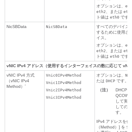
オプションは、
et
、または
eth2
eth
ト値は
です
eth0
NicSBData
すべてのデバイス
NicSBData
するために使用さ
イス。
オプションは、
et
、または
eth2
eth
ト値は
です
eth0
vNIC IPv4 アドレス（使用するインターフェイスの数に応じて vNIC0、
vNIC IPv4 方式
オプションは、
Vnic0IPv4Method
No
（vNIC IPv4
たは
です。
DHCP
Vnic1IPv4Method
Method）
*
（注）
DHCP
Vnic2IPv4Method
QCOW
Vnic3IPv4Method
して実行
してのみ
す。
IPv4 アドレスを
（Method）] を
St