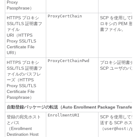
Proxy
Passphrase）
ProxyCertChain
HTTPS プロキシ
SCP を使用して取得
SSL/TLS 証明書フ
ロキシの PEM 形式の
ァイル
書ファイル。
URI（HTTPS
Proxy SSL/TLS
Certificate File
URI）
ProxyCertChainPwd
HTTPS プロキシ
プロキシ証明書チ
SSL/TLS 証明書フ
SCP ユーザのパ
ァイルのパスフレ
ーズ（HTTPS
Proxy SSL/TLS
Certificate File
Passphrase）
自動登録パッケージの転送（Auto Enrollment Package Transfer
EnrollmentURI
登録の宛先ホスト
SCP を使用して
とパス
送する SCP ホス
（Enrollment
（
user@host:/pa
Destination Host