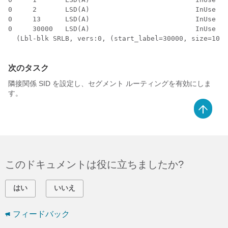
0     2       LSD(A)                          InUse  Y
0     13      LSD(A)                          InUse  Y
0     30000   LSD(A)                          InUse  N
  (Lbl-blk SRLB, vers:0, (start_label=30000, size=1000
次のタスク
隣接関係 SID を設定し、セグメント ルーティングを有効にしま
す。
このドキュメントは役に立ちましたか?
はい
いいえ
フィードバック