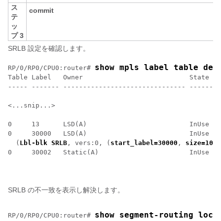
ス
commit
テ
ッ
プ 3
SRLB 設定を確認します。
show mpls label table det
RP/0/
RP0
/CPU0:router
# 
Table Label   Owner                           State  R
----- ------- ------------------------------- ------ -
<...snip...>

0     13      LSD(A)                          InUse  Y
0     30000   LSD(A)                          InUse  N
  (
Lbl-blk SRLB
, vers:0, (
start_label=30000
, 
size=1000
0     30002   Static(A)                       InUse  Y
SRLB の不一致を表示し解決します。
show segment-routing loca
RP/0/
RP0
/CPU0:router
# 