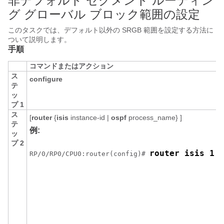
非デフォルト セグメント ルーティン
グ グローバル ブロック範囲の設定
このタスクでは、デフォルト以外の SRGB 範囲を設定する方法に
ついて説明します。
手順
コマンドまたはアクション
ス
configure
テ
ッ
プ 1
ス
[
router
{
isis
instance-id
|
ospf
process_name
} ]
テ
例:
ッ
プ 2
router isis 1
RP/0/
RP0
/CPU0:router
(config)# 