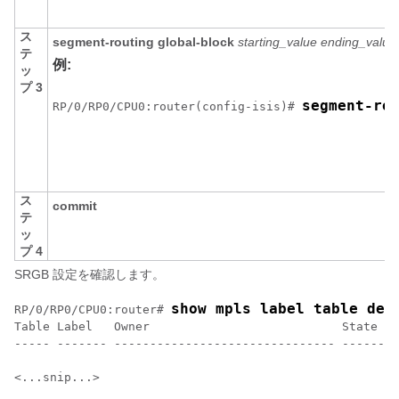
ス
segment-routing global-block
starting_value ending_value
テ
例:
ッ
プ 3
segment-ro
RP/0/
RP0
/CPU0:router
(config-isis)# 
ス
commit
テ
ッ
プ 4
SRGB 設定を確認します。
show mpls label table det
RP/0/
RP0
/CPU0:router
# 
Table Label   Owner                           State  R
----- ------- ------------------------------- ------ -
<...snip...>
