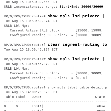
Tue Aug 15 13:53:30.555 EDT	

SRLB inconsistencies range: 
Start/End: 30000/30009
show mpls lsd private | i
RP/0/
RP0
/CPU0:router
# 
Tue Aug 15 13:53:50.874 EDT

SRLB Lbl Mgr:

   Current Active SRLB block      = [15000, 15999] 

   Configured Pending SRLB block  = [30000, 30009] 

clear segment-routing loc
RP/0/
RP0
/CPU0:router
# 
Tue Aug 15 13:59:46.897 EDT

show mpls lsd private | i
RP/0/
RP0
/CPU0:router
# 
Tue Aug 15 13:59:55.370 EDT

SRLB Lbl Mgr:

   Current Active SRLB block      = [30000, 30009] 

   Configured Pending SRLB block  = [0, 0]

RP/0/
RP0
/CPU0:router
# show mpls label table detail pri
Tue Aug 15 14:00:26.023 EDT

Table Label   Owner                           State  R
----- ------- ------------------------------- ------ -
0     0       LSD(A)                          InUse  Y
0     1       LSD(A)                          InUse  Y