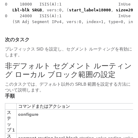
0     18000   ISIS(A):1                       InUse  N
Lbl-blk SRGB
, vers:0, (
start_label=18000
, 
size=2000
0     24000   ISIS(A):1                       InUse  Y
   (SR Adj Segment IPv4, vers:0, index=1, type=0, intf
次のタスク
プレフィックス SID を設定し、セグメント ルーティングを有効に
します。
非デフォルト セグメント ルーティン
グ ローカル ブロック範囲の設定
このタスクでは、デフォルト以外の SRLB 範囲を設定する方法に
ついて説明します。
手順
コマンドまたはアクション
ス
configure
テ
ッ
プ 1
ス