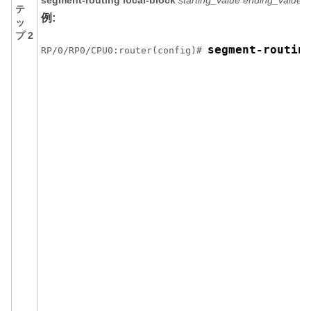
segment-routing local-block
starting_value ending_value
テ
例:
ッ
プ 2
segment-routin
RP/0/
RP0
/CPU0:router
(config)# 