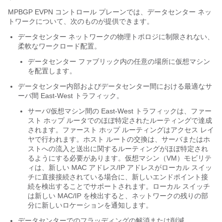
MPBGP EVPN コントロール プレーンでは、データセンター ネッ
トワークについて、次のものが提供できます。
データセンター ネットワークの物理トポロジに制限されない、
柔軟なワークロード配置。
データセンター ファブリック内の任意の場所に仮想マシン
を配置します。
データセンター内部およびデータセンター間における最適なサ
ーバ間 East-West トラフィック。
サーバ/仮想マシン間の East-West トラフィックは、ファー
スト ホップ ルータでのほぼ特定されたルーティングで達成
されます。ファースト ホップ ルーティングはアクセス レイ
ヤで行われます。ホスト ルートの交換は、サーバまたはホ
ストへの流入と送出に関するルーティングがほぼ特定され
るようにする必要があります。仮想マシン（VM）モビリテ
ィは、新しい MAC アドレス/IP アドレスがローカル スイッ
チに直接接続されている場合に、新しいエンドポイント接
続を検出することでサポートされます。ローカル スイッチ
は新しい MAC/IP を検出すると、ネットワークの残りの部
分に新しいロケーションを通知します。
データセンターでのフラッディングの解消または削減。