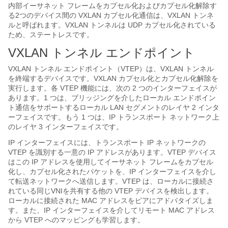
内部イーサネット フレームをカプセル化およびカプセル化解除す
る2つのデバイス間の VXLAN カプセル化通信は、VXLAN トンネ
ルと呼ばれます。VXLAN トンネルは UDP カプセル化されている
ため、ステートレスです。
VXLAN トンネル エンドポイント
VXLAN トンネル エンドポイント（VTEP）は、VXLAN トンネル
を終端するデバイスです。VXLAN カプセル化とカプセル化解除を
実行します。各 VTEP 機能には、次の 2 つのインターフェイスが
あります。1 つは、ブリッジングを介したローカル エンドポイン
ト通信をサポートするローカル LAN セグメントのレイヤ 2 インタ
ーフェイスです。もう 1 つは、IP トランスポート ネットワーク上
のレイヤ 3 インターフェイスです。
IP インターフェイスには、トランスポート IP ネットワークの
VTEP を識別する一意の IP アドレスがあります。VTEP デバイス
はこの IP アドレスを使用してイーサネット フレームをカプセル
化し、カプセル化されたパケットを、IP インターフェイスを介し
て転送ネットワークへ送信します。VTEP は、ローカルに接続さ
れている同じVNIを共有する他の VTEP デバイスを検出します。
ローカルに接続された MAC アドレスをピアにアドバタイズしま
す。また、IP インターフェイスを介してリモート MAC アドレス
から VTEP へのマッピングも学習します。