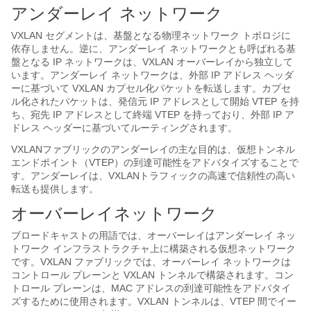
アンダーレイ ネットワーク
VXLAN セグメントは、基盤となる物理ネットワーク トポロジに
依存しません。逆に、アンダーレイ ネットワークとも呼ばれる基
盤となる IP ネットワークは、VXLAN オーバーレイから独立して
います。アンダーレイ ネットワークは、外部 IP アドレス ヘッダ
ーに基づいて VXLAN カプセル化パケットを転送します。カプセ
ル化されたパケットは、発信元 IP アドレスとして開始 VTEP を持
ち、宛先 IP アドレスとして終端 VTEP を持っており、外部 IP ア
ドレス ヘッダーに基づいてルーティングされます。
VXLANファブリックのアンダーレイの主な目的は、仮想トンネル
エンドポイント（VTEP）の到達可能性をアドバタイズすることで
す。アンダーレイは、VXLANトラフィックの高速で信頼性の高い
転送も提供します。
オーバーレイネットワーク
ブロードキャストの用語では、オーバーレイはアンダーレイ ネッ
トワーク インフラストラクチャ上に構築される仮想ネットワーク
です。VXLAN ファブリックでは、オーバーレイ ネットワークは
コントロール プレーンと VXLAN トンネルで構築されます。コン
トロール プレーンは、MAC アドレスの到達可能性をアドバタイ
ズするために使用されます。VXLAN トンネルは、VTEP 間でイー