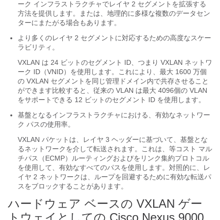
ーク インフラストラクチャでレイヤ 2 セグメントを拡張する
方法を提供します。または、地理的に多様な複数のデータセン
ターにまたがる場合もあります。
より多くのレイヤ 2 セグメントに対応するための高度なスケー
ラビリティ。
VXLAN は 24 ビットのセグメント ID、つまり VXLAN ネットワ
ーク ID（VNID）を使用します。これにより、最大 1600 万個
の VXLAN セグメントを同じ管理ドメイン内で共存させること
ができます比較すると、従来の VLAN は最大 4096個の VLAN
をサポートできる 12 ビットのセグメント ID を使用します。
基盤となるインフラストラクチャにおける、有効なネットワー
ク パスの使用率。
VXLAN パケットは、レイヤ 3 ヘッダーに基づいて、基盤とな
るネットワークを介して転送されます。これは、等コスト マル
チパス（ECMP）ルーティングおよびをリンク集約プロトコル
を使用して、有効なすべてのパスを使用します。対照的に、レ
イヤ 2 ネットワークは、ループを回避するために有効な転送パ
スをブロックすることがあります。
ハードウェア ベースの VXLAN ゲー
トウェイとしての Cisco Nexus 9000