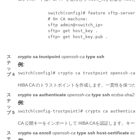
            switch(config)# feature sftp-server

            # On CA machine:

            sftp admin@<switch_ip>

            sftp> get host_key .

            sftp> get host_key.pub .

ス
crypto ca trustpoint
openssh-ca
type ssh
テ
例:
ッ
switch(config)# crypto ca trustpoint openssh-ca 
プ 4
HIBA CA のトラストポイントを作成します。一貫性を保つた
ス
crypto ca authenticate
openssh-ca
type ssh
ecdsa-sha2-ni
テ
例:
ッ
switch(config-trustpoint)# crypto ca authenticat
プ 5
CA 公開キーをインポートして HIBA CAを認証します。キー
ス
crypto ca enroll
openssh-ca
type ssh
host-certificate
ecds
テ