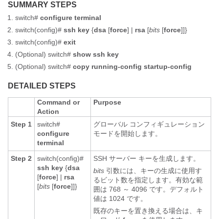
SUMMARY STEPS
switch#
configure terminal
switch(config)#
ssh key
{
dsa
[
force
] |
rsa
[
bits
[
force
]]}
switch(config)#
exit
(Optional)
switch#
show ssh key
(Optional)
switch#
copy running-config startup-config
DETAILED STEPS
Command or
Purpose
Action
Step 1
switch#
グローバル コンフィギュレーション
configure
モードを開始します。
terminal
Step 2
switch(config)#
SSH サーバー キーを生成します。
ssh key
{
dsa
bits
引数には、キーの生成に使用す
[
force
] |
rsa
るビット数を指定します。有効な範
[
bits
[
force
]]}
囲は 768 ～
4096
です。デフォルト
値は 1024 です。
既存のキーを置き換える場合は、キ