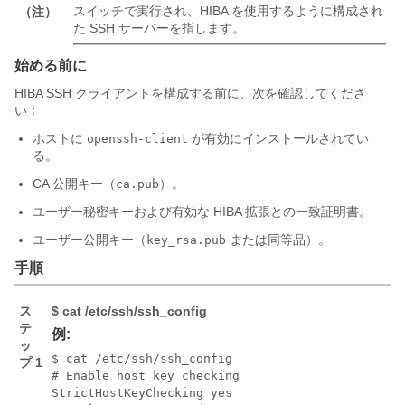
スイッチで実行され、HIBA を使用するように構成され
（注）
た SSH サーバーを指します。
始める前に
HIBA SSH クライアントを構成する前に、次を確認してくださ
い：
ホストに
が有効にインストールされてい
openssh-client
る。
CA 公開キー（
）。
ca.pub
ユーザー秘密キーおよび有効な HIBA 拡張との一致証明書。
ユーザー公開キー（
または同等品）。
key_rsa.pub
手順
ス
$ cat /etc/ssh/ssh_config
テ
例:
ッ
$ cat /etc/ssh/ssh_config

プ 1
# Enable host key checking

StrictHostKeyChecking yes
