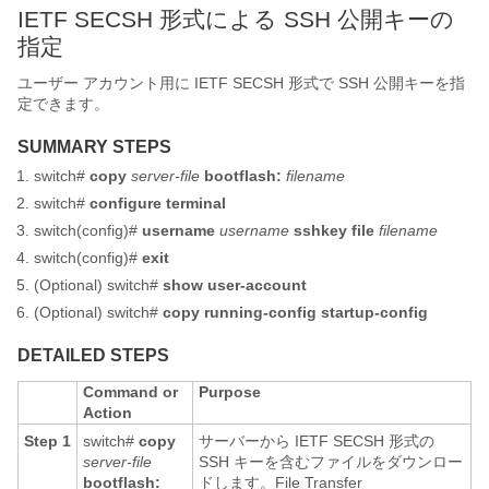
IETF SECSH 形式による SSH 公開キーの
指定
ユーザー アカウント用に IETF SECSH 形式で SSH 公開キーを指
定できます。
SUMMARY STEPS
switch#
copy
server-file
bootflash:
filename
switch#
configure terminal
switch(config)#
username
username
sshkey file
filename
switch(config)#
exit
(Optional)
switch#
show user-account
(Optional)
switch#
copy running-config startup-config
DETAILED STEPS
Command or
Purpose
Action
Step 1
switch#
copy
サーバーから IETF SECSH 形式の
server-file
SSH キーを含むファイルをダウンロー
bootflash:
ドします。File Transfer