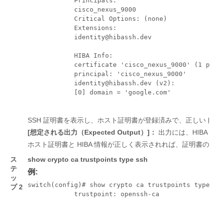
            Principals: 

            cisco_nexus_9000

            Critical Options: (none)

            Extensions: 

            identity@hibassh.dev 

            HIBA Info:

            certificate 'cisco_nexus_9000' (1 pri
            principal: 'cisco_nexus_9000'

            identity@hibassh.dev (v2):

            [0] domain = 'google.com'

SSH 証明書を表示し、ホスト証明書が登録済みで、正しいト
[想定される出力（Expected Output）]：
出力には、HIBA 
ホスト証明書と HIBA 情報が正しく表示されれば、証明書の
ス
show crypto ca trustpoints
type ssh
テ
例:
ッ
switch(config)# show crypto ca trustpoints type s
プ 2
            trustpoint: openssh-ca
