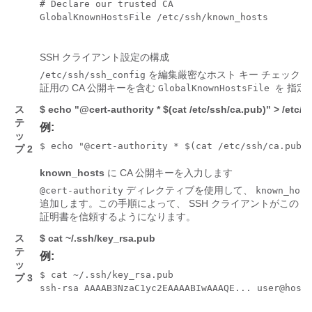
# Declare our trusted CA

GlobalKnownHostsFile /etc/ssh/known_hosts

SSH クライアント設定の構成
を編集厳密なホスト キー チェックを有
/etc/ssh/ssh_config
証用の CA 公開キーを含む
指定
GlobalKnownHostsFile を
ス
$ echo "@cert-authority * $(cat /etc/ssh/ca.pub)" > /etc
テ
例:
ッ
$ echo "@cert-authority * $(cat /etc/ssh/ca.pub)
プ 2
known_hosts
に CA 公開キーを入力します
ディレクティブを使用して、
@cert-authority
known_host
追加します。この手順によって、 SSH クライアントがこの C
証明書を信頼するようになります。
ス
$ cat ~/.ssh/key_rsa.pub
テ
例:
ッ
$ cat ~/.ssh/key_rsa.pub

プ 3
ssh-rsa AAAAB3NzaC1yc2EAAAABIwAAAQE... user@host
