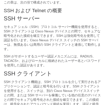
この章は、次の項で構成されています。
SSH および Telnet の概要
SSH サーバー
セキュア シェル（SSH）プロトコル サーバー機能を使用すると、
SSH クライアントは
Cisco Nexus デバイス
との間で、セキュアな
暗号化された接続を確立できます。SSH は強化暗号化を使用して
認証を行います。
Cisco Nexus デバイス
スイッチの SSH サーバ
ーは、無償あるいは商用の SSH クライアントと連係して動作しま
す。
SSH がサポートするユーザー認証メカニズムには、RADIUS、
TACACS+、およびローカルに格納されたユーザー名とパスワード
を使用した認証があります。
SSH クライアント
SSH クライアント機能は、SSH プロトコルを介して実行されるア
プリケーションで、認証と暗号化を行います。SSH クライアント
を使用すると、スイッチは、別の
Cisco Nexus デバイス
スイッチ
との間、または SSH サーバーを稼働している他の任意のデバイス
との間でセキュアな暗号化された接続を確立できます。この接続
は、暗号化されたアウトバウンド接続を実現します。認証と暗号