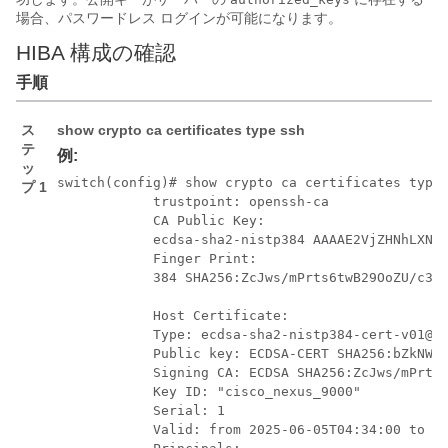
場合、パスワードレス ログインが可能になります。
HIBA 構成の確認
手順
ス
show crypto ca certificates
type ssh
テ
例:
ッ
switch(config)# show crypto ca certificates type 
プ 1
            trustpoint: openssh-ca 

            CA Public Key:

            ecdsa-sha2-nistp384 AAAAE2VjZHNhLXNoY
            Finger Print:

            384 SHA256:ZcJws/mPrts6twB29OoZU/c3AM
            Host Certificate:

            Type: ecdsa-sha2-nistp384-cert-v01@op
            Public key: ECDSA-CERT SHA256:bZkNWnv
            Signing CA: ECDSA SHA256:ZcJws/mPrts6
            Key ID: "cisco_nexus_9000"

            Serial: 1

            Valid: from 2025-06-05T04:34:00 to 20