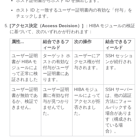
ホスト証明書からホスト ID を抽出します。
ホスト ID と一致するユーザー証明書内の有効な「付与」を
チェックします。
[アクセス決定（Access Decision）]
：HIBA モジュールの検証
に基づいて、次のいずれかが行われます：
属性...
結合できるフ
次の操作
結合できるフ
ィールド
ィールド
ユーザー証明
ターゲット ホ
ユーザーにア
SSH セッショ
書が HIBA モ
ストの有効な
クセス権が付
ンが続行され
ジュールによ
付与がユーザ
与されます。
ます。
って正常に検
ー証明書にあ
証されました
ります。
ユーザー証明
ユーザー証明
HIBA モジュ
SSH サーバー
書が無効であ
書に有効な付
ールによって
は、他の認証
るか、検証で
与が見つかり
アクセスが拒
方法にフォー
きません。
ませんでし
否されまし
ルバックする
た。
た。
場合がありま
す（構成され
ている場
合）。