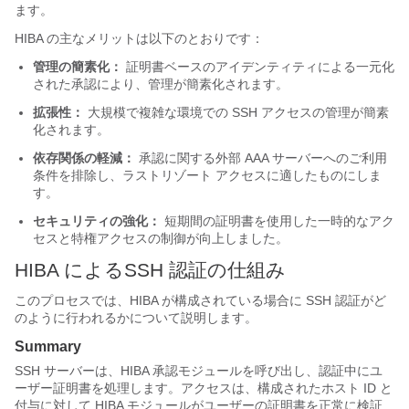
ます。
HIBA の主なメリットは以下のとおりです：
管理の簡素化：
証明書ベースのアイデンティティによる一元化
された承認により、管理が簡素化されます。
拡張性：
大規模で複雑な環境での SSH アクセスの管理が簡素
化されます。
依存関係の軽減：
承認に関する外部 AAA サーバーへのご利用
条件を排除し、ラストリゾート アクセスに適したものにしま
す。
セキュリティの強化：
短期間の証明書を使用した一時的なアク
セスと特権アクセスの制御が向上しました。
HIBA によるSSH 認証の仕組み
このプロセスでは、HIBA が構成されている場合に SSH 認証がど
のように行われるかについて説明します。
Summary
SSH サーバーは、HIBA 承認モジュールを呼び出し、認証中にユ
ーザー証明書を処理します。アクセスは、構成されたホスト ID と
付与に対して HIBA モジュールがユーザーの証明書を正常に検証