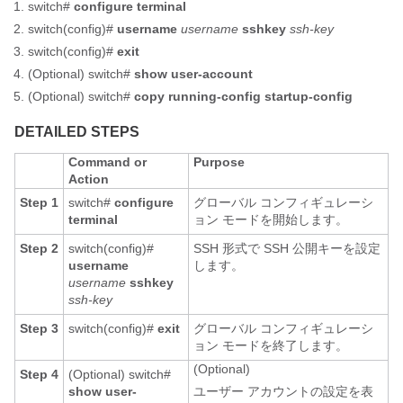
switch#
configure terminal
switch(config)#
username
username
sshkey
ssh-key
switch(config)#
exit
(Optional)
switch#
show user-account
(Optional)
switch#
copy running-config startup-config
DETAILED STEPS
Command or
Purpose
Action
Step 1
switch#
configure
グローバル コンフィギュレーシ
terminal
ョン モードを開始します。
Step 2
switch(config)#
SSH 形式で SSH 公開キーを設定
username
します。
username
sshkey
ssh-key
Step 3
switch(config)#
exit
グローバル コンフィギュレーシ
ョン モードを終了します。
(Optional)
Step 4
(Optional)
switch#
show user-
ユーザー アカウントの設定を表