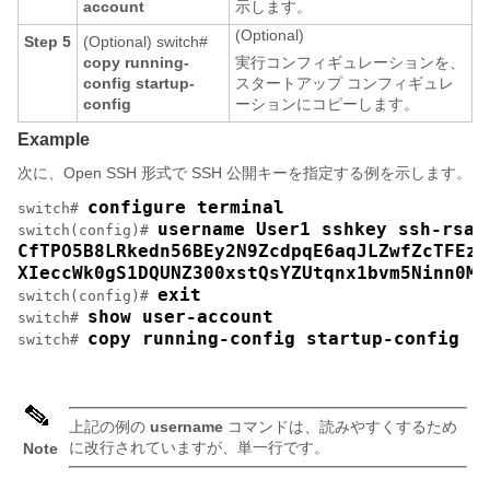
account
示します。
(Optional)
Step 5
(Optional)
switch#
copy running-
実行コンフィギュレーションを、
config startup-
スタートアップ コンフィギュレ
config
ーションにコピーします。
Example
次に、Open SSH 形式で SSH 公開キーを指定する例を示します。
configure terminal
switch# 
username User1 sshkey ssh-rsa 
switch(config)# 
CfTPO5B8LRkedn56BEy2N9ZcdpqE6aqJLZwfZcTFEza
XIeccWk0gS1DQUNZ300xstQsYZUtqnx1bvm5Ninn0Mc
exit
switch(config)# 
show user-account
switch# 
copy running-config startup-config
switch# 
上記の例の
username
コマンドは、読みやすくするため
に改行されていますが、単一行です。
Note