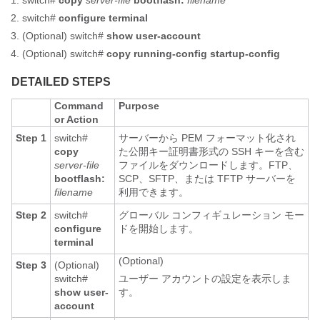
switch#
copy
server-file
bootflash:
filename
switch#
configure terminal
(Optional)
switch#
show user-account
(Optional)
switch#
copy running-config startup-config
DETAILED STEPS
Command
Purpose
or Action
Step 1
switch#
サーバーから PEM フォーマット化され
copy
た公開キー証明書形式の SSH キーを含む
server-file
ファイルをダウンロードします。FTP、
bootflash:
SCP、SFTP、または TFTP サーバーを
filename
利用できます。
Step 2
switch#
グローバル コンフィギュレーション モー
configure
ドを開始します。
terminal
(Optional)
Step 3
(Optional)
switch#
ユーザー アカウントの設定を表示しま
show user-
す。
account