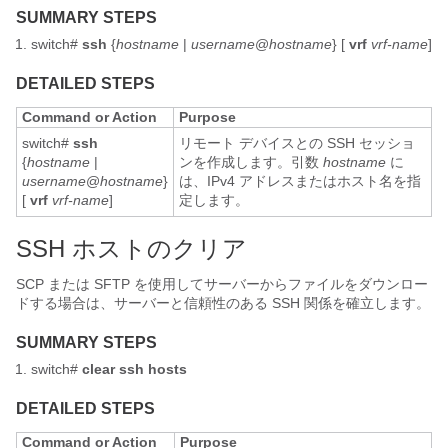
SUMMARY STEPS
switch#
ssh
{
hostname
|
username
@
hostname
} [
vrf
vrf-name
]
DETAILED STEPS
Command or Action
Purpose
switch#
ssh
リモート デバイスとの SSH セッショ
{
hostname
|
ンを作成します。引数
hostname
に
username
@
hostname
}
は、IPv4 アドレスまたはホスト名を指
[
vrf
vrf-name
]
定します。
SSH ホストのクリア
SCP または SFTP を使用してサーバーからファイルをダウンロー
ドする場合は、サーバーと信頼性のある SSH 関係を確立します。
SUMMARY STEPS
switch#
clear ssh hosts
DETAILED STEPS
Command or Action
Purpose