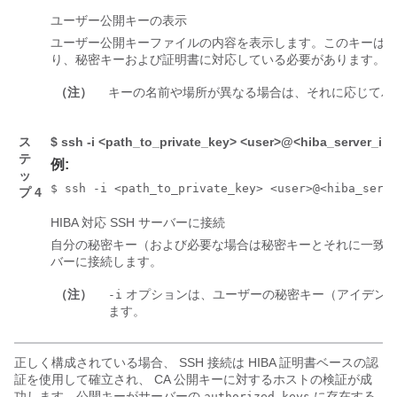
ユーザー公開キーの表示
ユーザー公開キーファイルの内容を表示します。このキーは
り、秘密キーおよび証明書に対応している必要があります。
（注）
キーの名前や場所が異なる場合は、それに応じてパ
ス
$ ssh -i <path_to_private_key> <user>@<hiba_server_ip>
テ
例:
ッ
$ ssh -i <path_to_private_key> <user>@<hiba_serv
プ 4
HIBA 対応 SSH サーバーに接続
自分の秘密キー（および必要な場合は秘密キーとそれに一致する
バーに接続します。
（注）
オプションは、ユーザーの秘密キー（アイデンテ
-i
ます。
正しく構成されている場合、 SSH 接続は HIBA 証明書ベースの認
証を使用して確立され、 CA 公開キーに対するホストの検証が成
功します。公開キーがサーバーの
に存在する
authorized_keys