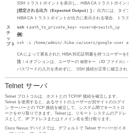
SSH トラストポイントを表示し、HIBA CA トラストポイント
[想定される出力（Expected Output）]：
出力には、タイプ
HIBA CA トラストポイントが出力に表示される場合、トラ
ス
ssh
-
i
path_to_private_key> <user>@<switch_ip
テ
例:
ッ
ssh -i /home/admin/.hiba-ca/users/google-user ad
プ 3
CA によって署名された HIBA 対応証明書を持つユーザーを使
注：
-i
オプションは、ユーザーの
（ID ファイル）
秘密キー
パスワードの入力を求めずに、 SSH 接続が正常に確立され
Telnet サーバ
Telnet プロトコルは、ホストとの TCP/IP 接続を確立します。
Telnet を使用すると、あるサイトのユーザーが別サイトのログイ
ン サーバーとの TCP 接続を確立して、システム間でキーストロ
ークをやり取りできます。Telnet は、リモート システムのアドレ
スとして、IP アドレスまたはドメイン名を受け取ります。
Cisco Nexus デバイス
では、デフォルトで Telnet サーバーがイネ