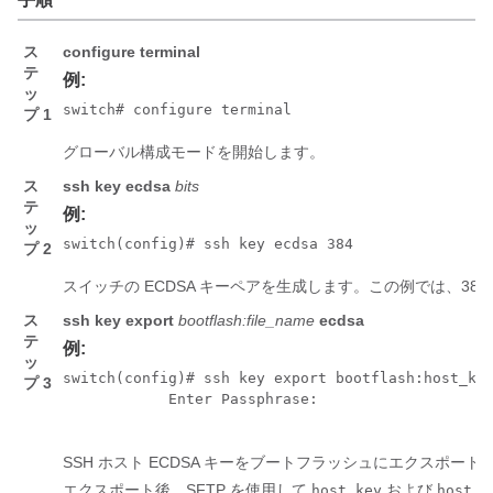
ス
configure terminal
テ
例:
ッ
switch# configure terminal
プ 1
グローバル構成モードを開始します。
ス
ssh key
ecdsa
bits
テ
例:
ッ
switch(config)# ssh key ecdsa 384
プ 2
スイッチの ECDSA キーペアを生成します。この例では、38
ス
ssh key export
bootflash:file_name
ecdsa
テ
例:
ッ
switch(config)# ssh key export bootflash:host_key
プ 3
            Enter Passphrase:

SSH ホスト ECDSA キーをブートフラッシュにエクスポー
エクスポート後、SFTP を使用して
および
host_key
host_k