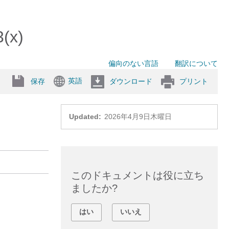
x)
偏向のない言語
翻訳について
英語
保存
ダウンロード
プリント
Updated:
2026年4月9日木曜日
このドキュメントは役に立ち
ましたか?
はい
いいえ