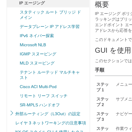
概要
IP エージング
スタティック ルート ブリッジ ド
IP エージング 
メイン
ラッキングはブリッ
エンドポイント エー
データプレーン IP アドレス学習
アドレスから応答を
IPv6 ネイバー探索
このドキュメントで
Microsoft NLB
GUI を使
IGMP スヌーピング
このセクションでは
MLD スヌーピング
手順
テナント ルーテッド マルチキャ
スト
ステッ
メニュー
Cisco ACI Multi-Pod
プ 1
リモート リーフ スイッチ
ステッ
サブメニ
プ 2
SR-MPLS ハンドオフ
外部ルーティング（L3Out）の設定
ステッ
ナビゲー
プ 3
レイヤ 3 ネットワーキングの注意事項
ステッ
作業ウ