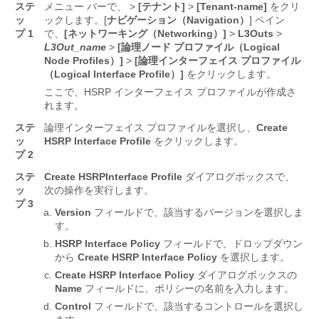
ステ
メニュー バーで、
>
[テナント]
>
[Tenant-name]
をクリ
ッ
ックします。[
ナビゲーション（Navigation）
] ペイン
プ 1
で、
[ネットワーキング（Networking）]
>
L3Outs
>
L3Out_name
>
[論理ノード プロファイル（Logical
Node Profiles）]
>
[論理インターフェイス プロファイル
（Logical Interface Profile）]
をクリックします。
ここで、HSRP インターフェイス プロファイルが作成さ
れます。
ステ
論理インターフェイス プロファイルを選択し、
Create
ッ
HSRP Interface Profile
をクリックします。
プ 2
ステ
Create HSRPInterface Profile
ダイアログボックスで、
ッ
次の操作を実行します。
プ 3
Version
フィールドで、該当するバージョンを選択しま
す。
HSRP Interface Policy
フィールドで、ドロップダウン
から
Create HSRP Interface Policy
を選択します。
Create HSRP Interface Policy
ダイアログボックスの
Name
フィールドに、ポリシーの名前を入力します。
Control
フィールドで、該当するコントロールを選択し