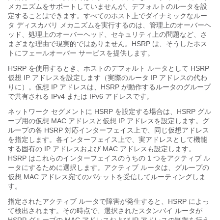
メカニズムをサポートしていませんが、デフォルトのルータを設
定することはできます。すべてのホスト上でダイナミックなルー
タ ディスカバリ メカニズムを実行するのは、管理上のオーバーヘ
ッド、処理上のオーバーヘッド、セキュリティ上の問題など、さ
まざまな理由で現実的ではありません。HSRP は、そうしたホス
トにフェールオーバー サービスを提供します。
HSRP を使用するとき、ホストのデフォルト ルータとして HSRP
仮想 IP アドレスを設定します（実際のルータ IP アドレスの代わ
りに）。仮想 IP アドレスは、HSRP が動作するルータのグループ
で共有される IPv4 または IPv6 アドレスです。
ネットワーク セグメントに HSRP を設定する場合は、HSRP グル
ープ用の仮想 MAC アドレスと仮想 IP アドレスを設定します。グ
ループの各 HSRP 対応インターフェイス上で、同じ仮想アドレス
を指定します。各インターフェイス上で、実アドレスとして機能
する固有の IP アドレスおよび MAC アドレスも設定します。
HSRP はこれらのインターフェイスのうちの 1 つをアクティブ ル
ータにするために選択します。アクティブ ルータは、グループの
仮想 MAC アドレス宛てのパケットを受信してルーティングしま
す。
指定されたアクティブ ルータで障害が発生すると、HSRP によっ
て検出されます。その時点で、選択されたスタンバイ ルータが