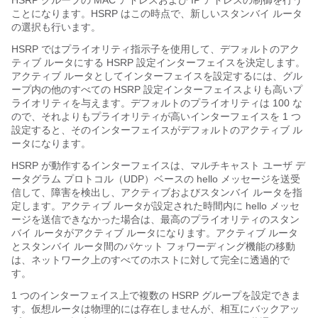
HSRP グループの MAC アドレスおよび IP アドレスの制御を行う
ことになります。HSRP はこの時点で、新しいスタンバイ ルータ
の選択も行います。
HSRP ではプライオリティ指示子を使用して、デフォルトのアク
ティブ ルータにする HSRP 設定インターフェイスを決定します。
アクティブ ルータとしてインターフェイスを設定するには、グル
ープ内の他のすべての HSRP 設定インターフェイスよりも高いプ
ライオリティを与えます。デフォルトのプライオリティは 100 な
ので、それよりもプライオリティが高いインターフェイスを 1 つ
設定すると、そのインターフェイスがデフォルトのアクティブ ル
ータになります。
HSRP が動作するインターフェイスは、マルチキャスト ユーザ デ
ータグラム プロトコル（UDP）ベースの hello メッセージを送受
信して、障害を検出し、アクティブおよびスタンバイ ルータを指
定します。アクティブ ルータが設定された時間内に hello メッセ
ージを送信できなかった場合は、最高のプライオリティのスタン
バイ ルータがアクティブ ルータになります。アクティブ ルータ
とスタンバイ ルータ間のパケット フォワーディング機能の移動
は、ネットワーク上のすべてのホストに対して完全に透過的で
す。
1 つのインターフェイス上で複数の HSRP グループを設定できま
す。仮想ルータは物理的には存在しませんが、相互にバックアッ