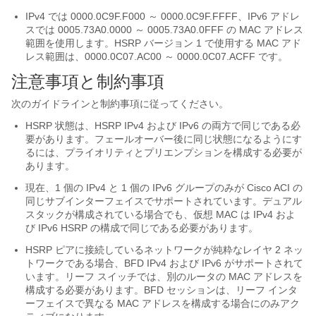
IPv4 では 0000.0C9F.F000 ～ 0000.0C9F.FFFF、IPv6 アドレ
スでは 0005.73A0.0000 ～ 0005.73A0.0FFF の MAC アドレス
範囲を使用します。HSRP バージョン 1 で使用する MAC アド
レス範囲は、0000.0C07.AC00 ～ 0000.0C07.ACFF です。
注意事項と制約事項
次のガイドラインと制約事項に従ってください。
HSRP 状態は、HSRP IPv4 および IPv6 の両方で同じである必
要があります。フェールオーバー後に同じ状態になるようにす
るには、プライオリティとプリエンプションを構成する必要が
あります。
現在、1 個の IPv4 と 1 個の IPv6 グループのみが Cisco ACI の
同じサブインターフェイスでサポートされています。デュアル
スタックが構成されている場合でも、仮想 MAC は IPv4 およ
び IPv6 HSRP の構成で同じである必要があります。
HSRP ピアに接続しているネットワークが純粋なレイヤ 2 ネッ
トワークである場合、BFD IPv4 および IPv6 がサポートされて
います。リーフ スイッチでは、別のルータの MAC アドレスを
構成する必要があります。BFD セッションは、リーフ インタ
ーフェイスで異なる MAC アドレスを構成する場合にのみアク