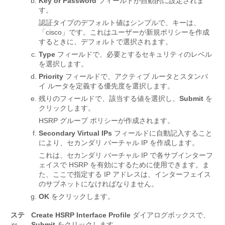
Key or Password
フィールドが自動的に設定されま
す。
認証タイプのデフォルト値はシンプルで、キーは、
「cisco」です。これはユーザーが新規ポリシーを作成
するときに、デフォルトで選択されます。
Type
フィールドで、必要とするセキュリティのレベル
を選択します。
Priority
フィールドで、アクティブ ルータとスタンバ
イ ルータを定義する優先度を選択します。
残りのフィールドで、該当する値を選択し、
Submit
を
クリックします。
HSRP グループ ポリシーが作成されます。
Secondary Virtual IPs
フィールドに自動記入すること
により、セカンダリ バーチャル IP を作成します。
これは、セカンダリ バーチャル IP で各サブインターフ
ェイスで HSRP を有効にするために使用できます。ま
た、ここで指定する IP アドレスは、インターフェイス
のサブネットになければなりません。
OK
をクリックします。
ステ
Create HSRP Interface Profile
ダイアログボックスで、
ッ
Submit
をクリックします。