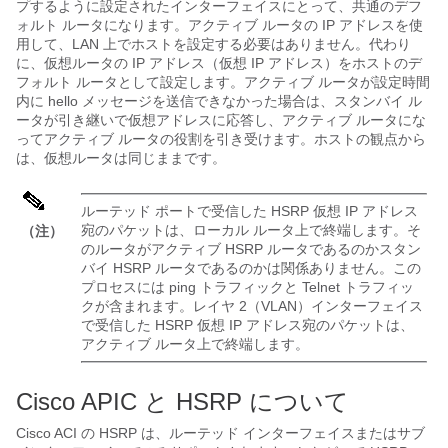
プするように設定されたインターフェイスにとって、共通のデフ
ォルト ルータになります。アクティブ ルータの IP アドレスを使
用して、LAN 上でホストを設定する必要はありません。代わり
に、仮想ルータの IP アドレス（仮想 IP アドレス）をホストのデ
フォルト ルータとして設定します。アクティブ ルータが設定時間
内に hello メッセージを送信できなかった場合は、スタンバイ ル
ータが引き継いで仮想アドレスに応答し、アクティブ ルータにな
ってアクティブ ルータの役割を引き受けます。ホストの観点から
は、仮想ルータは同じままです。
ルーテッド ポートで受信した HSRP 仮想 IP アドレス
宛のパケットは、ローカル ルータ上で終端します。そ
（注）
のルータがアクティブ HSRP ルータであるのかスタン
バイ HSRP ルータであるのかは関係ありません。この
プロセスには ping トラフィックと Telnet トラフィッ
クが含まれます。レイヤ 2（VLAN）インターフェイス
で受信した HSRP 仮想 IP アドレス宛のパケットは、
アクティブ ルータ上で終端します。
Cisco APIC と HSRP について
Cisco ACI の HSRP は、ルーテッド インターフェイスまたはサブ