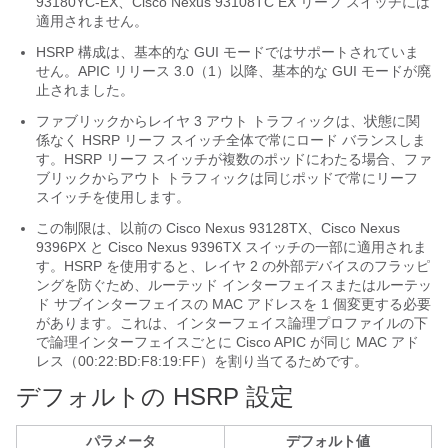
93180YC-EX、Cisco Nexus 93108TC EX リーフ スイッチには
適用されません。
HSRP 構成は、基本的な GUI モードではサポートされていま
せん。APIC リリース 3.0（1）以降、基本的な GUI モードが廃
止されました。
ファブリックからレイヤ 3 アウト トラフィックは、状態に関
係なく HSRP リーフ スイッチ全体で常にロード バランスしま
す。HSRP リーフ スイッチが複数のポッドにわたる場合、ファ
ブリックからアウト トラフィックは同じポッドで常にリーフ
スイッチを使用します。
この制限は、以前の Cisco Nexus 93128TX、Cisco Nexus
9396PX と Cisco Nexus 9396TX スイッチの一部に適用されま
す。HSRP を使用すると、レイヤ 2 の外部デバイスのフラッピ
ングを防ぐため、ルーテッド インターフェイスまたはルーテッ
ド サブインターフェイスの MAC アドレスを 1 個変更する必要
があります。これは、インターフェイス論理プロファイルの下
で論理インターフェイスごとに Cisco APIC が同じ MAC アド
レス（00:22:BD:F8:19:FF）を割り当てるためです。
デフォルトの HSRP 設定
パラメータ
デフォルト値