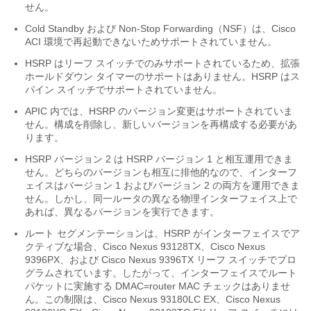
せん。
Cold Standby
および Non-Stop Forwarding（NSF）は、Cisco
ACI 環境で再起動できないためサポートされていません。
HSRP はリーフ スイッチでのみサポートされているため、拡張
ホールドダウン タイマーのサポートはありません。HSRP はス
パイン スイッチでサポートされていません。
APIC 内では、HSRP のバージョン変更はサポートされていま
せん。構成を削除し、新しいバージョンを再構成する必要があ
ります。
HSRP バージョン 2 は HSRP バージョン 1 と相互運用できま
せん。どちらのバージョンも相互に排他的なので、インターフ
ェイスはバージョン 1 およびバージョン 2 の両方を運用できま
せん。しかし、同一ルータの異なる物理インターフェイス上で
あれば、異なるバージョンを実行できます。
ルート セグメンテーションは、HSRP がインターフェイスでア
クティブな場合、Cisco Nexus 93128TX、Cisco Nexus
9396PX、および Cisco Nexus 9396TX リーフ スイッチでプロ
グラムされています。したがって、インターフェイスでルート
パケットに実施する DMAC=router MAC チェックはありませ
ん。この制限は、Cisco Nexus 93180LC EX、Cisco Nexus