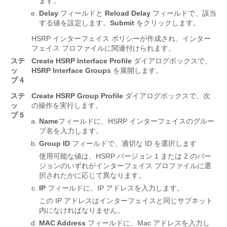
ます。
Delay
フィールドと
Reload Delay
フィールドで、該当
する値を設定します。
Submit
をクリックします。
HSRP インターフェイス ポリシーが作成され、インター
フェイス プロファイルに関連付けられます。
ステ
Create HSRP Interface Profile
ダイアログボックスで、
ッ
HSRP Interface Groups
を展開します。
プ 4
ステ
Create HSRP Group Profile
ダイアログボックスで、次
ッ
の操作を実行します。
プ 5
Name
フィールドに、HSRP インターフェイスのグルー
プ名を入力します。
Group ID
フィールドで、適切な ID を選択します
使用可能な値は、HSRP バージョン 1 または 2 のバー
ジョンのいずれがインターフェイス プロファイルに選
択されたかに応じて異なります。
IP
フィールドに、IP アドレスを入力します。
この IP アドレスはインターフェイスと同じサブネット
内になければなりません。
MAC Address
フィールドに、Mac アドレスを入力し