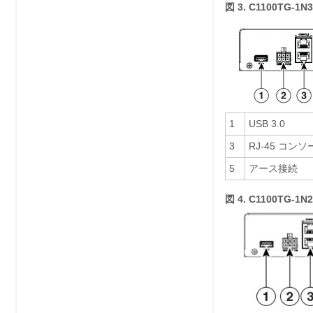
図 3.
C1100TG-1
1
USB 3.0
3
RJ-45 コン
5
アース接続
図 4.
C1100TG-1N