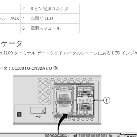
2
6 ピン電源コネクタ
ソール、AUX
4
非同期 LED
6
電源モジュール
ジケータ
co 1100 ターミナル ゲートウェイ ルータのシャーシにある LED イン
タ：C1100TG-1N32A I/O 側