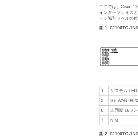
ここでは、Cisco
インターフェイスと
ーシ識別ラベルの位
図 1.
C1100TG-1N
1
システム LED
3
GE WAN 0/0/
5
非同期 16 ポ
7
NIM
図 2.
C1100TG-1N