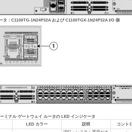
：C1100TG-1N24P32A および C1100TGX-1N24P32A I/O 側
00 ターミナル ゲートウェイ ルータの LED インジケータ
LED カラー
説明
コント
消灯：システム電源がオ