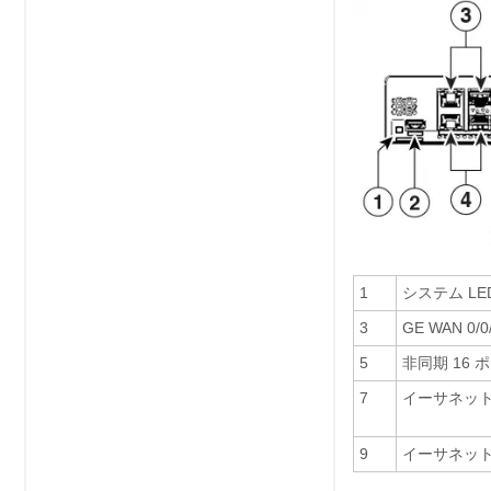
1
システム LE
3
GE WAN 0/0
5
非同期 16 
7
イーサネットス
9
イーサネットス