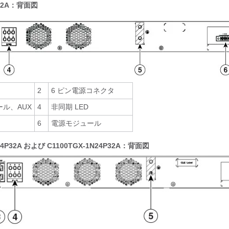
N32A：背面図
2
6 ピン電源コネクタ
ソール、AUX
4
非同期 LED
6
電源モジュール
24P32A および C1100TGX-1N24P32A：背面図