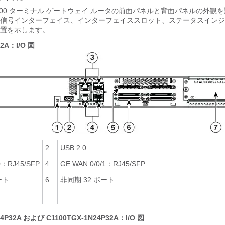
 1100 ターミナル ゲートウェイ ルータの前面パネルと背面パネルの外観
信号インターフェイス、インターフェイススロット、ステータスインジ
置を示します。
32A：I/O 図
2
USB 2.0
0：RJ45/SFP
4
GE WAN 0/0/1：RJ45/SFP
ート
6
非同期 32 ポート
24P32A および C1100TGX-1N24P32A：I/O 図