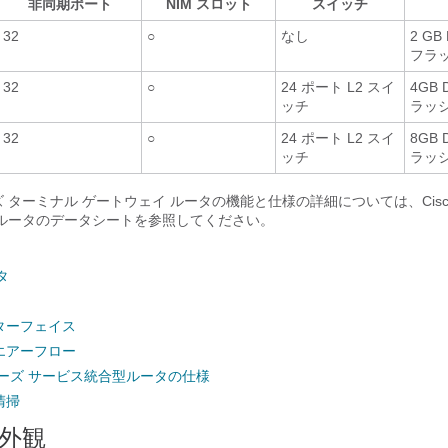
非同期ポート
NIM スロット
スイッチ
32
○
なし
2 GB
フラ
32
○
24 ポート L2 スイ
4GB 
ッチ
ラッ
32
○
24 ポート L2 スイ
8GB 
ッチ
ラッ
シリーズ ターミナル ゲートウェイ ルータの機能と仕様の詳細については、Cisco
 ルータのデータシートを参照してください。
タ
ターフェイス
エアーフロー
0 シリーズ サービス統合型ルータの仕様
清掃
外観