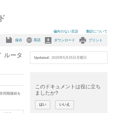
ド
偏向のない言語
翻訳について
英語
保存
ダウンロード
プリント
イ ルータ
Updated:
2020年5月25日月曜日
このドキュメントは役に立ち
ましたか?
の非同期接続を
はい
いいえ