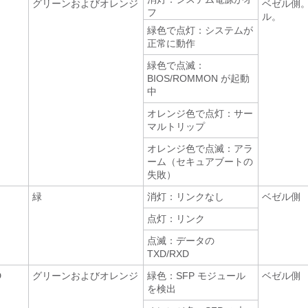
グリーンおよびオレンジ
ベゼル側
フ
ル。
緑色で点灯：システムが
正常に動作
緑色で点滅：
BIOS/ROMMON が起動
中
オレンジ色で点灯：サー
マルトリップ
オレンジ色で点滅：アラ
ーム（セキュアブートの
失敗）
緑
消灯：リンクなし
ベゼル側
点灯：リンク
点滅：データの
TXD/RXD
D
グリーンおよびオレンジ
緑色：SFP モジュール
ベゼル側
を検出