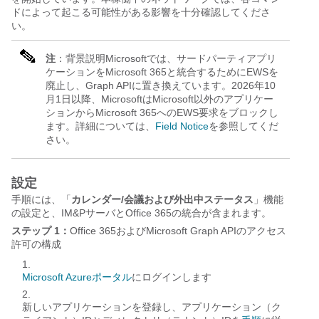
ドによって起こる可能性がある影響を十分確認してくださ
い。
注
：背景説明Microsoftでは、サードパーティアプリ
ケーションをMicrosoft 365と統合するためにEWSを
廃止し、Graph APIに置き換えています。2026年10
月1日以降、
MicrosoftはMicrosoft以外のアプリケー
ションからMicrosoft 365へのEWS要求をブロックし
ます
。詳細については、
Field Notice
を参照してくだ
さい。
設定
手順には、「
カレンダー/会議および外出中ステータス
」機能
の設定と、IM&PサーバとOffice 365の統合が含まれます。
ステップ 1：
Office 365およびMicrosoft Graph APIのアクセス
許可の構成
Microsoft Azureポータル
にログインします
新しいアプリケーションを登録し、アプリケーション（ク