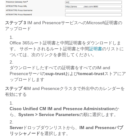
ステップ 3
IM and PresenceサービスへのMicrosoft証明書の
アップロード
Office 365ルート証明書と中間証明書をダウンロードしま
す。 サポートされるルート証明書と中間
証明書
のリストに
ついては、次のリンクを参照してください。
ダウンロードしたすべての証明書をすべてのIM and
Presenceサーバの
cup-trust
および
tomcat-trust
ストアにア
ップロードします
ステップ 4
IM and Presenceクラスタで外出中のカレンダーを
有効にする
Cisco Unified CM IM and Presence Administration
か
ら、
System > Service Parameters
の順に選択します。
Server
ドロップダウンリストから、
IM and Presenceパブ
リッシャノード
を選択します。