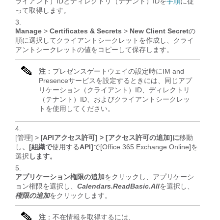
ライアント）IDとディレクトリ（テナント）IDを
手順
に従
って取得します。
Manage
>
Certificates & Secrets
>
New Client Secret
の
順に選択してクライアントシークレットを作成し、クライ
アントシークレットの値をコピーして保存します。
注
：プレゼンスゲートウェイの設定時にIM and
Presenceサービスを設定するときには、同じアプ
リケーション（クライアント）ID、ディレクトリ
（テナント）ID、およびクライアントシークレッ
トを使用してください。
[管理] > [
APIアクセス許可] > [アクセス許可の追加]に
移動
し
、[組織で
使用する
API]
で[Office 365 Exchange Online]を
選択
します。
アプリケーション権限の追加
をクリックし、アプリケーシ
ョン権限を選択し、
Calendars.ReadBasic.All
を選択し、
権限の追加
をクリックします。
注
：不在情報を取得するには、