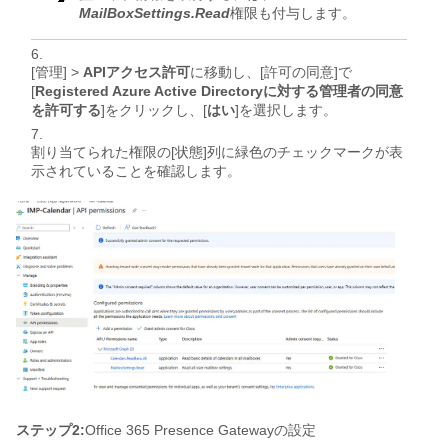
MailBoxSettings.Read
権限も付与します。
[管理] >
APIアクセス許可
に移動し、[許可の同意]で
[
Registered Azure Active Directoryに対する管理者の同意
を許可する
]をクリックし、[
はい
]を選択します。
割り当てられた権限の[状態]列に緑色のチェックマークが表
示されていることを確認します。
ステップ2:
Office 365 Presence Gatewayの設定