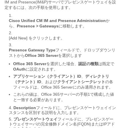
IM and Presence(IM&P)サーバでプレゼンスゲートウェイを設
定するには、次の手順を使用します。
Cisco Unified CM IM and Presence Administration
か
ら、
Presence > Gateways
に移動します。
[Add New] をクリックします。
Presence Gateway Type
フィールドで、ドロップダウンリ
ストから
Office 365 Server
を選択します
Office 365 Server
を選択した場合、
認証の種類
は既定で
OAuth
に設定されます。
アプリケーション（クライアント）ID
、
ディレクトリ
（テナント）ID
、および
クライアントシークレット
の各
フィールドは、Office 365 Serverにのみ適用されます。
これらの値は、Office 365サーバーの手順1で構成した値
と一致する必要があります。
Description
フィールドに、プレゼンスゲートウェイイン
スタンスを区別する説明を入力します。
プレゼンスゲートウェイ
フィールドに、プレゼンスゲー
トウェイサーバの完全修飾ドメイン名(FQDN)またはIPアド