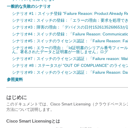
一般的な失敗のシナリオ
シナリオ #1：スイッチ登録 "Failure Reason: Product Already Reg
シナリオ#2：スイッチの登録：「エラーの理由：要求を処理で
シナリオ#3：障害の理由：「デバイスの日付152613526865
シナリオ#4：スイッチの登録：「Failure Reason: Communication Tra
シナリオ#5：スイッチのライセンス認証：「Failure Reason: Fail to S
シナリオ#6：エラーの理由：「Id証明書のシリアル番号フィ
ん。署名されたデータと証明書が一致しません」ログ
シナリオ#7：スイッチのライセンス認証：「Failure reason: Waiting 
シナリオ #8：ステータスが "OUT OF COMPLIANCE" のライセ
シナリオ#9：スイッチのライセンス認証：「Failure Reason: Data and 
参照資料
はじめに
このドキュメントでは、Cisco Smart Licensing（クラウドベ
方法について説明します。
Cisco Smart Licensingとは