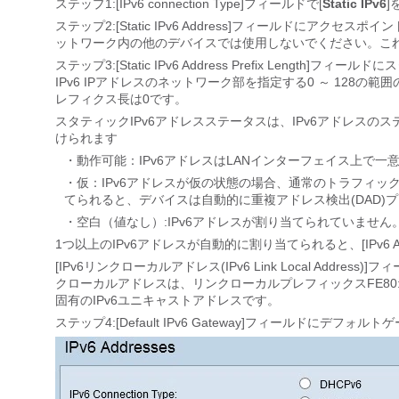
ステップ1:[IPv6 connection Type]フィールドで[
Static IPv6
]
ステップ2:[Static IPv6 Address]フィールドにアク
ットワーク内の他のデバイスでは使用しないでください。これ
ステップ3:[Static IPv6 Address Prefix Le
IPv6 IPアドレスのネットワーク部を指定する0 ～ 128
レフィクス長は0です。
スタティックIPv6アドレスステータスは、IPv6アドレスの
けられます
・動作可能：IPv6アドレスはLANインターフェイス上で
・仮：IPv6アドレスが仮の状態の場合、通常のトラフィッ
てられると、デバイスは自動的に重複アドレス検出(DAD)
・空白（値なし）:IPv6アドレスが割り当てられていません
1つ以上のIPv6アドレスが自動的に割り当てられると、[IPv6 Autoc
[IPv6リンクローカルアドレス(IPv6 Link Local Ad
クローカルアドレスは、リンクローカルプレフィックスFE80
固有のIPv6ユニキャストアドレスです。
ステップ4:[Default IPv6 Gateway]フィールドにデフ