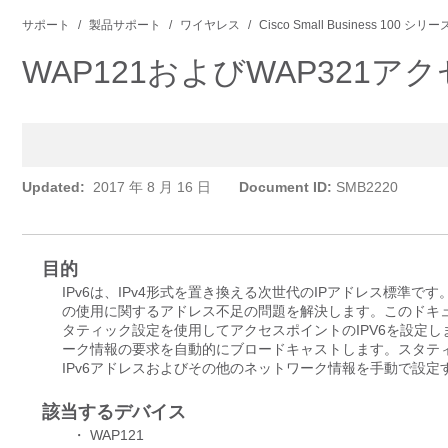
サポート
製品サポート
ワイヤレス
Cisco Small Business 10
WAP121およびWAP321ア
Updated:
2017 年 8 月 16 日
Document ID:
SMB2220
目的
IPv6は、IPv4形式を置き換える次世代のIPアドレス標準です
の使用に関するアドレス不足の問題を解決します。このドキュメントの目的は、D
タティック設定を使用してアクセスポイントのIPV6を設定します
ーク情報の要求を自動的にブロードキャストします。スタティッ
IPv6アドレスおよびその他のネットワーク情報を手動で設定
該当するデバイス
・ WAP121