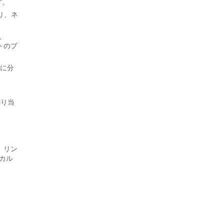
す。
あり、ネ
は、
トのプ
リに分
割り当
す。リン
カル