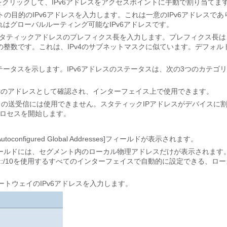
をクリックして、IPv6アドレスをアクセスポイントに手動で割り当てま
セスポイントの目的のIPv6アドレスを入力します。これは一意のIPv6アドレスで
はグローバルルーティング可能なIPv6アドレスです。
ngth]フィールドにスタティックアドレスのプレフィクス長を入力します。プレフィクス長
の範囲の整数です。これは、IPv4のサブネットマスクに似ています。デフォル
ステータスを示します。IPv6アドレスのステータスは、次の3つのカテゴ
一意のアドレスとして確認され、インターフェイス上で使用できます。
クの送受信には使用できません。スタティックIPアドレスがデバイスに
プロセスを開始します。
。
onfigured Global Addresses]フィールドが表示されます。
dress)]フィールドには、セグメント内のローカル物理アドレスだけが表示されま
::/10を使用するすべてのインターフェイスで自動的に設定できる、ロー
ォルトゲートウェイのIPv6アドレスを入力します。