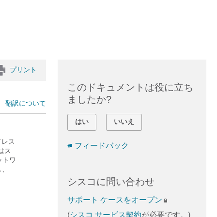
プリント
このドキュメントは役に立ち
ましたか?
翻訳について
はい
いいえ
ドレス
フィードバック
たはス
ットワ
し、
シスコに問い合わせ
サポート ケースをオープン
(
シスコ サービス契約
が必要です。)