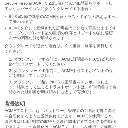
Secure Firewall ASA（9.22以前）でACME登録をサポートし
ていないバージョンにダウングレードする場合：
9.23.x以降で新規のACME関連トラストポイント設定はすべ
て失われます
ACMEを介して登録された証明書はアクセス可能なままです
が、ダウングレード後の最初の保存とリブートの後に秘密
キーの関連付けが解除されます
ダウングレードが必要な場合は、次の推奨回避策を実行して
ください。
ダウングレードする前に、ACME証明書をPKCS12形式で
必ずエクスポートしてください。
ダウングレードする前に、ACMEトラストポイントの設
定を削除してください。
ダウングレード後、PKCS12証明書をインポートしま
す。結果として生じるトラストポイントは、ACME経由で発
行された証明書が期限切れになるまで有効です。
背景説明
ACMEプロトコルは、ネットワーク管理者のTLS証明書の管理
を合理化するように設計されています。ACMEを使用すると、
管理者はTLS証明書の取得と更新に関連するプロセスを自動化
できます。この自動化は、ACMEプロトコルを使用して無料で