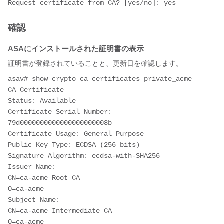
Request certificate from CA? [yes/no]: yes
確認
ASAにインストールされた証明書の表示
証明書が登録されていることと、更新日を確認します。
asav# show crypto ca certificates private_acme
CA Certificate
Status: Available
Certificate Serial Number: 
79d0000000000000000000008b
Certificate Usage: General Purpose
Public Key Type: ECDSA (256 bits)
Signature Algorithm: ecdsa-with-SHA256
Issuer Name: 
CN=ca-acme Root CA
O=ca-acme
Subject Name: 
CN=ca-acme Intermediate CA
O=ca-acme