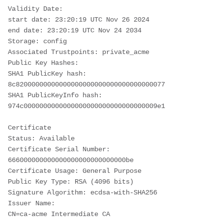
Validity Date: 
start date: 23:20:19 UTC Nov 26 2024
end date: 23:20:19 UTC Nov 24 2034
Storage: config
Associated Trustpoints: private_acme 
Public Key Hashes: 
SHA1 PublicKey hash: 
8c82000000000000000000000000000000000077
SHA1 PublicKeyInfo hash: 
974c0000000000000000000000000000000009e1
Certificate
Status: Available
Certificate Serial Number: 
666000000000000000000000000000be
Certificate Usage: General Purpose
Public Key Type: RSA (4096 bits)
Signature Algorithm: ecdsa-with-SHA256
Issuer Name: 
CN=ca-acme Intermediate CA