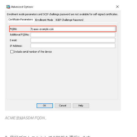
ACME登録ASDM FQDN。