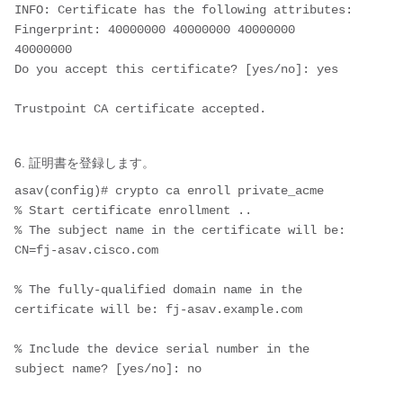
INFO: Certificate has the following attributes:
Fingerprint: 40000000 40000000 40000000 
40000000 
Do you accept this certificate? [yes/no]: yes
Trustpoint CA certificate accepted.
6. 証明書を登録します。
asav(config)# crypto ca enroll private_acme
% Start certificate enrollment .. 
% The subject name in the certificate will be: 
CN=fj-asav.cisco.com
% The fully-qualified domain name in the 
certificate will be: fj-asav.example.com
% Include the device serial number in the 
subject name? [yes/no]: no