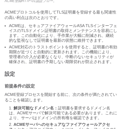
ACME登録HTTP-01認証フロー。
ACMEプロトコルを使用してTLS証明書を登録する最も関連性
の高い利点は次のとおりです。
ACMEは、セキュアファイアウォールASA TLSインターフェ
イスのTLSドメイン証明書の取得とメンテナンスを容易にし
ます。この自動化により、手作業が大幅に削減され、継続
的な監視なしで証明書を最新の状態に維持できます。
ACME対応のトラストポイントを使用すると、証明書の有効
期限が近づくと自動的に更新されます。この機能により、
管理者の介入が必要なくなり、中断のないセキュリティが
確保され、証明書の予期しない期限切れが防止されます。
設定
前提条件の設定
ACME登録プロセスを開始する前に、次の条件が満たされてい
ることを確認します。
解決可能なドメイン名：
証明書を要求するドメイン名
は、ACMEサーバで解決可能である必要があります。これに
より、サーバはドメインの所有権を確認できます。
ACMEサーバへのセキュアなファイアウォールアクセ