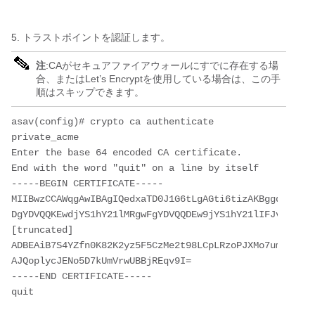
5. トラストポイントを認証します。
注
:CAがセキュアファイアウォールにすでに存在する場
合、またはLet’s Encryptを使用している場合は、この手
順はスキップできます。
asav(config)# crypto ca authenticate 
private_acme
Enter the base 64 encoded CA certificate.
End with the word "quit" on a line by itself
-----BEGIN CERTIFICATE-----
MIIBwzCCAWqgAwIBAgIQedxaTD0J1G6tLgAGti6tizAKBggqhkjOPQ
DgYDVQQKEwdjYS1hY21lMRgwFgYDVQQDEw9jYS1hY21lIFJvb3QgQ0
[truncated]
ADBEAiB7S4YZfn0K82K2yz5F5CzMe2t98LCpLRzoPJXMo7um1AIgH+
AJQoplycJENo5D7kUmVrwUBBjREqv9I=
-----END CERTIFICATE-----
quit