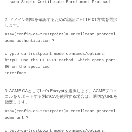
  scep Simple Certificate Enrollment Protocol
2. ドメイン制御を確認するための認証にHTTP-01方式を選択
します。
asav(config-ca-trustpoint)# enrollment protocol 
acme authentication ?
crypto-ca-trustpoint mode commands/options:
http01 Use the HTTP-01 method, which opens port 
80 on the specified
interface
3. ACME CAとしてLet's Encryptを選択します。ACMEプロト
コルをサポートする別のCAを使用する場合は、適切なURLを
指定します。
asav(config-ca-trustpoint)# enrollment protocol 
acme url ?
crypto-ca-trustpoint mode commands/options: