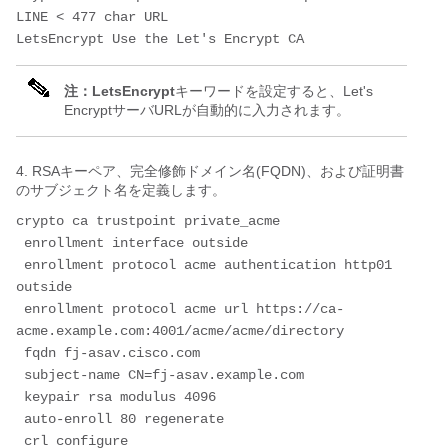
LINE < 477 char URL
LetsEncrypt Use the Let's Encrypt CA
注：LetsEncrypt
キーワードを設定すると、Let's
EncryptサーバURLが自動的に入力されます。
4. RSAキーペア、完全修飾ドメイン名(FQDN)、および証明書
のサブジェクト名を定義します。
crypto ca trustpoint private_acme
 enrollment interface outside
 enrollment protocol acme authentication http01 
outside
 enrollment protocol acme url https://ca-
acme.example.com:4001/acme/acme/directory
 fqdn fj-asav.cisco.com
 subject-name CN=fj-asav.example.com
 keypair rsa modulus 4096
 auto-enroll 80 regenerate
 crl configure