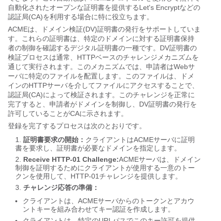
自動化されたオープンな証明書を提供するLet's Encryptなどの
認証局(CA)を利用する場合に特に役立ちます。
ACMEは、ドメイン検証(DV)証明書の発行をサポートしていま
す。これらの証明書は、特定のドメインに対する証明書保持
者の制御を確認するデジタル証明書の一種です。DV証明書の
検証プロセスは通常、HTTPベースのチャレンジメカニズムを
通じて実行されます。このメカニズムでは、申請者はWebサ
ーバに特定のファイルを配置します。このファイルは、ドメ
インのHTTPサーバを介してファイルにアクセスすることで、
認証局(CA)によって検証されます。このチャレンジを正常に
完了すると、申請者がドメインを制御し、DV証明書の発行を
許可していることがCAに示されます。
登録を完了するプロセスは次のとおりです。
証明書要求の開始：
クライアントはACMEサーバに証明
書を要求し、証明書が必要なドメインを指定します。
Receive HTTP-01 Challenge:
ACMEサーバは、ドメイン
制御を証明するためにクライアントが使用する一意のトー
クンを使用して、HTTP-01チャレンジを提供します。
チャレンジ応答の準備：
クライアントは、ACMEサーバからのトークンとアカウ
ントキーを組み合わせてキー認証を作成します。
クライアントは、特定のURLパスでこのキー許可を提供