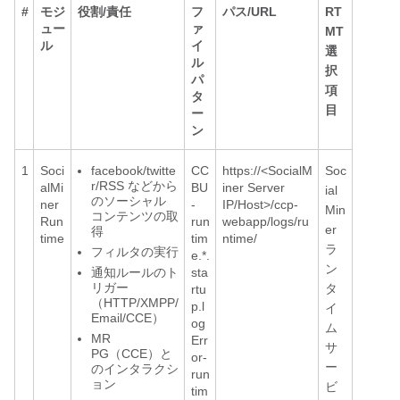
#
モジ
役割/責任
フ
パス/URL
RT
ュー
ァ
MT
ル
イ
選
ル
択
パ
項
タ
目
ー
ン
1
Soci
facebook/twitte
CC
https://<SocialM
Soc
r/RSS などから
alMi
BU
iner Server
ial
のソーシャル
ner
-
IP/Host>/ccp-
Min
コンテンツの取
Run
run
webapp/logs/ru
er
得
time
tim
ntime/
ラ
フィルタの実行
e.*.
ン
通知ルールのト
sta
リガー
タ
rtu
（HTTP/XMPP/
p.l
イ
Email/CCE）
og
ム
MR
Err
サ
PG（CCE）と
or-
ー
のインタラクシ
run
ョン
ビ
tim