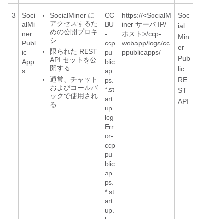
3
Soci
SocialMiner に
CC
https://<SocialM
Soc
アクセスするた
alMi
BU
iner サーバ IP/
ial
めの公開プロキ
ner
-
ホスト>/ccp-
Min
シ
Publ
ccp
webapp/logs/cc
er
限られた REST
ic
pu
ppublicapps/
Pub
API セットを公
App
blic
開する
lic
s
ap
通常、チャット
RE
ps.
およびコールバ
*.st
ST
ックで使用され
art
API
る
up.
log
Err
or-
ccp
pu
blic
ap
ps.
*.st
art
up.