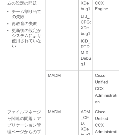
ムの設定の問題
XDe
CCX
bug1
Engine
チーム割り当て
LIB_
の失敗
CFG:
再教育の失敗
XDe
更新後の設定が
bug1
システムにより
使用されていな
ICD_
い
RTD
M:X
Debu
g1
MADM
Cisco
Unified
CCX
Administrati
on
ファイルマネージ
MADM
ADM
Cisco
_CF
ャ関連の問題：ア
Unified
D:
プリケーション管
CCX
XDe
理ページからのプ
Administrati
bug2