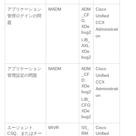
アプリケーション
MADM
ADM
Cisco
_CF
管理ログインの問
Unified
G:
題
CCX
XDe
Administrati
bug2
on
LIB_
AXL:
XDe
bug2
アプリケーション
MADM
ADM
Cisco
_CF
管理設定の問題
Unified
D:
CCX
XDe
Administrati
bug2
on
LIB_
CFG:
XDe
bug2
エージェント、
MIVR
SS_
Cisco
CSQ、またはチー
RM:
Unified