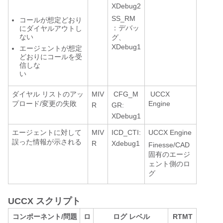
XDebug2
SS_RM
コールが想定どおり
：デバッ
にダイヤルアウトし
ない
グ、
XDebug1
エージェントが想定
どおりにコールを受
信しな
い
ダイヤル リストのアッ
MIV
CFG_M
UCCX
プロード/変更の失敗
Engine
R
GR:
XDebug1
エージェントに対して
MIV
ICD_CTI:
UCCX Engine
誤った情報が示される
R
Xdebug1
Finesse/CAD
固有のエージ
ェント側のロ
グ
UCCX スクリプト
コンポーネント/問題
ロ
ログ レベル
RTMT