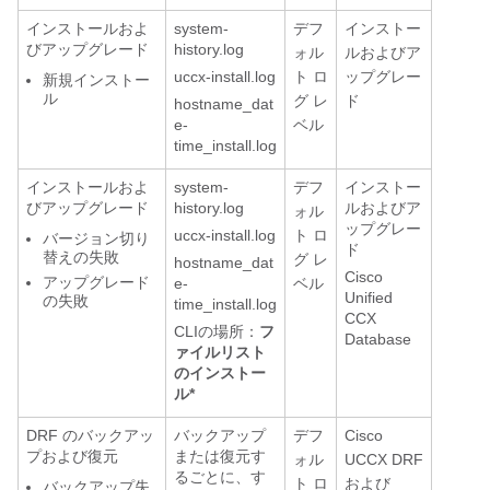
インストールおよ
system-
デフ
インストー
びアップグレード
history.log
ォル
ルおよびア
uccx-install.log
ト ロ
ップグレー
新規インストー
ル
グ レ
ド
hostname_dat
e-
ベル
time_install.log
インストールおよ
system-
デフ
インストー
びアップグレード
history.log
ルおよびア
ォル
ップグレー
uccx-install.log
ト ロ
バージョン切り
ド
替えの失敗
グ レ
hostname_dat
Cisco
アップグレード
e-
ベル
Unified
の失敗
time_install.log
CCX
CLIの場所：
フ
Database
ァイルリスト
のインストー
ル*
DRF のバックアッ
バックアップ
デフ
Cisco
プおよび復元
または復元す
ォル
UCCX DRF
るごとに、す
ト ロ
および
バックアップ失