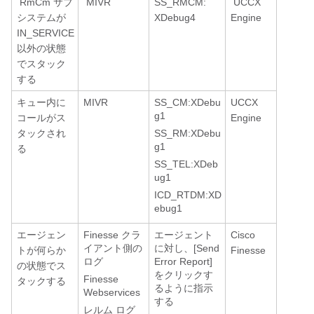
RmCm サブ
MIVR
SS_RMCM:
UCCX
システムが
XDebug4
Engine
IN_SERVICE
以外の状態
でスタック
する
キュー内に
MIVR
SS_CM:XDebu
UCCX
g1
コールがス
Engine
タックされ
SS_RM:XDebu
g1
る
SS_TEL:XDeb
ug1
ICD_RTDM:XD
ebug1
エージェン
Finesse クラ
エージェント
Cisco
イアント側の
に対し、[Send
トが何らか
Finesse
ログ
Error Report]
の状態でス
をクリックす
Finesse
タックする
るように指示
Webservices
する
レルム ログ