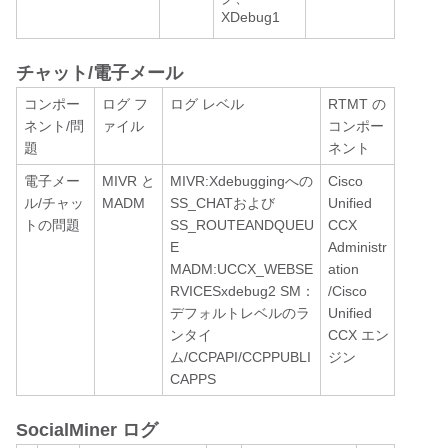
XDebug1
チャット/電子メール
コンポー
ログ フ
ログ レベル
RTMT の
ネント/問
ァイル
コンポー
題
ネント
電子メー
MIVR と
MIVR:Xdebuggingへの
Cisco
ル/チャッ
MADM
SS_CHATおよび
Unified
トの問題
SS_ROUTEANDQUEU
CCX
E
Administr
MADM:UCCX_WEBSE
ation
RVICESxdebug2 SM：
/Cisco
デフォルトレベルのラ
Unified
ンタイ
CCX エン
ム/CCPAPI/CCPPUBLI
ジン
CAPPS
SocialMiner ログ