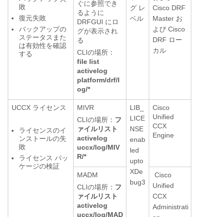
ぐに参照でき
敗
グ レ
Cisco DRF
るように
復元失敗
ベル
Master お
DRFGUI にロ
バックアップの
よび Cisco
グが表示され
ステータスまた
DRF ロー
る
は有効性を確認
カル
CLIの場所：
する
file list
activelog
platform/drf/l
og/*
UCCX ライセンス
MIVR
LIB_
Cisco
Unified
LICE
CLIの場所：
フ
CCX
ァイルリスト
NSE
ライセンスのイ
Engine
activelog
ンストールの失
enab
敗
uccx/log/MIV
led
R/*
ライセンス パッ
upto
ケージの検証
XDe
MADM
Cisco
bug3
Unified
CLIの場所：
フ
ァイルリスト
CCX
activelog
Administrati
uccx/log/MAD