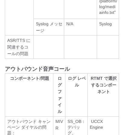
/platform/
log/medi
ainfo.txt"
Syslog メッセ
N/A
Syslog
ージ
ASR/TTS に
関連するコ
ールの問題
アウトバウンド音声コール
コンポーネント/問題
ロ
ログ レベ
RTMT で選択
グ
ル
するコンポー
フ
ネント
ァ
イ
ル
アウトバウンド キャン
MIV
SS_OB：
UCCX
ペーン ダイヤルの問
デバッ
Engine
R
題：
グ、