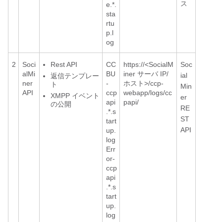
ス
e.*.
sta
rtu
p.l
og
2
Soci
Rest API
CC
https://<SocialM
Soc
alMi
BU
iner サーバ IP/
ial
返信テンプレー
ner
-
ホスト>/ccp-
ト
Min
API
ccp
webapp/logs/cc
XMPP イベント
er
api
papi/
の公開
RE
.*.s
ST
tart
API
up.
log
Err
or-
ccp
api
.*.s
tart
up.
log