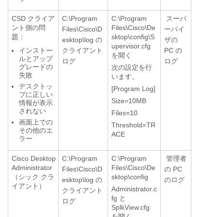
CSD クライア
C:\Program
C:\Program
スーパ
ント側の問
Files\Cisco\De
Files\Cisco\D
ーバイ
題：
sktop\config\S
esktop\log の
ザの
upervisor.cfg
インストー
クライアント
PC の
を開く
ルとアップ
ログ
ログ
グレードの
次の設定を行
失敗
います。
デスクトッ
[Program Log]
プに正しい
Size=10MB
情報が表示
されない
Files=10
画面上での
Threshold=TR
その他のエ
ACE
ラー
Cisco Desktop
C:\Program
C:\Program
管理者
Administrator
Files\Cisco\De
Files\Cisco\D
の PC
（シック クラ
sktop\config
esktop\log の
のログ
イアント）
Administrator.c
クライアント
fg と
ログ
SplkView.cfg
を開く