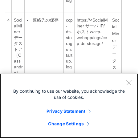
log
4
Soci
連絡先の保存
ccp
https://<SocialM
Soc
alMi
-
iner サーバ IP/
ial
ner
ds-
ホスト>/ccp-
Min
デー
sto
webapp/logs/cc
er
タス
rag
p-ds-storage/
デ
トア
e.s
ー
（C
tart
タ
ass
up.
andr
log
ス
a）
ト
ア
サ
By continuing to use our website, you acknowledge the
ー
use of cookies.
ビ
ス
Privacy Statement
5
Soci
連絡先の検索
ccp
https://<SocialM
Soc
Change Settings
とクエリのパフ
alMi
-
iner サーバ IP/
ial
ォーマンス
ner
ds-
ホスト>/ccp-
Min