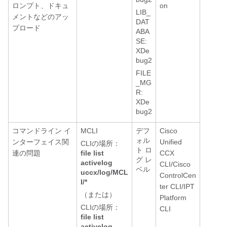
ロンプト、ドキュ
on
LIB_
メントなどのアッ
DAT
プロード
ABA
SE:
XDe
bug2
FILE
_MG
R:
XDe
bug2
コマンドライン イ
MCLI
デフ
Cisco
ォル
ンターフェイス関
Unified
CLIの場所：
ト ロ
連の問題
file list
CCX
グ レ
activelog
CLI/Cisco
ベル
uccx/log/MCL
ControlCen
I/*
ter CLI/IPT
（または）
Platform
CLIの場所：
CLI
file list
activelog