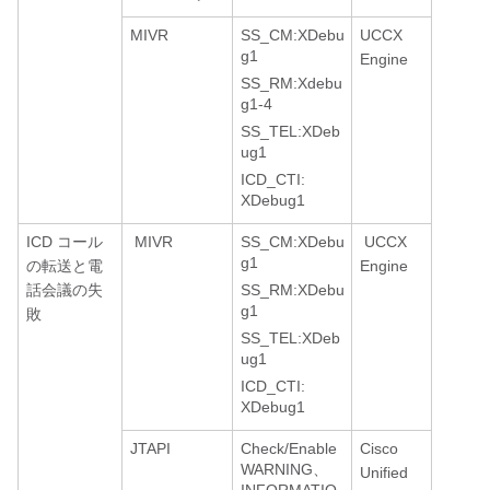
MIVR
SS_CM:XDebu
UCCX
g1
Engine
SS_RM:Xdebu
g1-4
SS_TEL:XDeb
ug1
ICD_CTI:
XDebug1
ICD コール
MIVR
SS_CM:XDebu
UCCX
g1
の転送と電
Engine
話会議の失
SS_RM:XDebu
g1
敗
SS_TEL:XDeb
ug1
ICD_CTI:
XDebug1
JTAPI
Check/Enable
Cisco
WARNING、
Unified