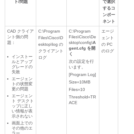
ト/問題
で選択
するコ
ンポー
ネント
CAD クライア
C:\Program
C:\Program
エージ
ント側の問
Files\Cisco\De
Files\Cisco\D
ェント
題：
sktop\config\
A
esktop\log の
の PC
gent.cfg を開
クライアント
のログ
く
インストー
ログ
次の設定を行
ルとアップ
グレードの
います。
失敗
[Program Log]
エージェン
Size=10MB
トの状態変
更の問題
Files=10
エージェン
Threshold=TR
ト デスクト
ACE
ップに正し
い情報が表
示されない
画面上での
その他のエ
ラー