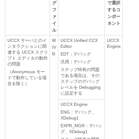
グ
で選択
フ
するコ
ァ
ンポー
イ
ネント
ル
UCCX サーバとのイ
M
UCCX Unified CCX
UCCX
ンタラクションに関
Editor
Engine
IV
連する UCCX スクリ
R
EDT：デバッグ
プト エディタの動作
汎用：デバッグ
の問題
ステップ特有の問題
（Anonymous モー
である場合は、その
ドで動作している場
ステップのデバッグ
合を除く）
レベルを Debugging
に設定する
UCCX Engine
ENG：デバッグ、
XDebug1
EXPR_MGR：デバッ
グ、XDebug1