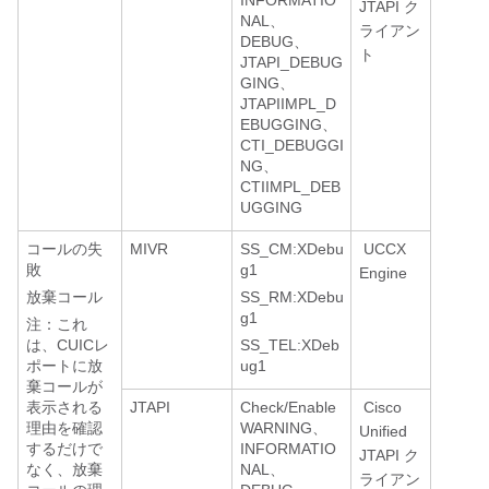
INFORMATIO
JTAPI ク
NAL、
ライアン
DEBUG、
ト
JTAPI_DEBUG
GING、
JTAPIIMPL_D
EBUGGING、
CTI_DEBUGGI
NG、
CTIIMPL_DEB
UGGING
コールの失
MIVR
SS_CM:XDebu
UCCX
敗
g1
Engine
放棄コール
SS_RM:XDebu
g1
注：これ
は、CUICレ
SS_TEL:XDeb
ポートに放
ug1
棄コールが
表示される
JTAPI
Check/Enable
Cisco
理由を確認
WARNING、
Unified
するだけで
INFORMATIO
JTAPI ク
なく、放棄
NAL、
ライアン