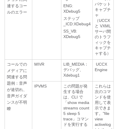
パケット
連するコー
ENG:
キャプチ
XDebug5
ルのエラー
ャ
ステップ
（UCCX
_ICD:XDebug4
と VXML
SS_VB:
サーバ間
XDebug5
のトラフ
ィックを
キャプチ
ャする）
コールでの
MIVR
LIB_MEDIA：
UCCX
デバッグ、
Engine
メディアに
Xdebug1
関連する問
題例：音声
IPVMS
この問題が発
これらは
が途切れ、
生する場合
次のコマ
音声ガイダ
は、CLI で
ンドを使
ンスが不明
「show media
用して表
streams count
示できま
瞭
5 sleep 5
す。"file
trace」コマン
view
ドを実行する
activelog