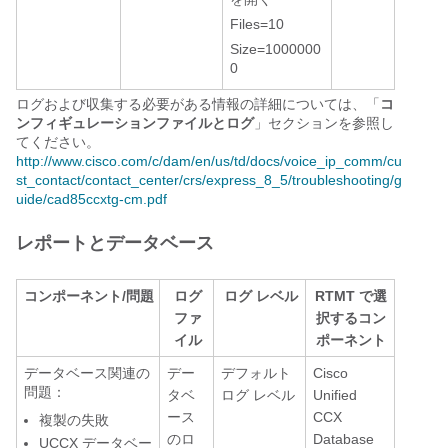
Files=10
Size=1000000
0
ログおよび収集する必要がある情報の詳細については、「
コ
ンフィギュレーションファイルとログ
」セクションを参照し
てください。
http://www.cisco.com/c/dam/en/us/td/docs/voice_ip_comm/cu
st_contact/contact_center/crs/express_8_5/troubleshooting/g
uide/cad85ccxtg-cm.pdf
レポートとデータベース
コンポーネント/問題
ログ
ログ レベル
RTMT で選
ファ
択するコン
イル
ポーネント
データベース関連の
デー
デフォルト
Cisco
問題：
タベ
ログ レベル
Unified
ース
CCX
複製の失敗
のロ
Database
UCCX データベー