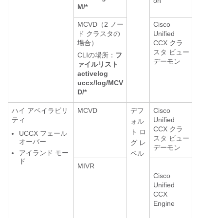
on
M/*
MCVD（2 ノー
Cisco
ド クラスタの
Unified
場合）
CCX クラ
スタ ビュー
CLIの場所：
フ
デーモン
ァイルリスト
activelog
uccx/log/MCV
D/*
ハイ アベイラビリ
MCVD
デフ
Cisco
ティ
Unified
ォル
CCX クラ
ト ロ
UCCX フェール
スタ ビュー
オーバー
グ レ
デーモン
アイランド モー
ベル
ド
MIVR
Cisco
Unified
CCX
Engine