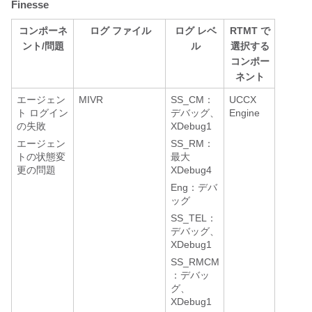
Finesse
コンポーネ
ログ ファイル
ログ レベ
RTMT で
ント/問題
ル
選択する
コンポー
ネント
エージェン
MIVR
SS_CM：
UCCX
ト ログイン
デバッグ、
Engine
の失敗
XDebug1
エージェン
SS_RM：
トの状態変
最大
更の問題
XDebug4
Eng：デバ
ッグ
SS_TEL：
デバッグ、
XDebug1
SS_RMCM
：デバッ
グ、
XDebug1