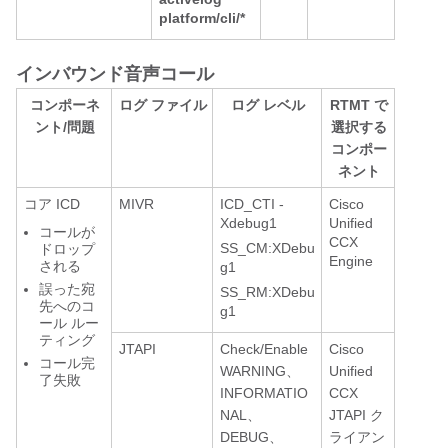
platform/cli/*
インバウンド音声コール
コンポーネ
ログ ファイル
ログ レベル
RTMT で
ント/問題
選択する
コンポー
ネント
コア ICD
MIVR
ICD_CTI -
Cisco
Xdebug1
Unified
コールが
CCX
SS_CM:XDebu
ドロップ
Engine
される
g1
誤った宛
SS_RM:XDebu
先へのコ
g1
ール ルー
ティング
JTAPI
Check/Enable
Cisco
コール完
WARNING、
Unified
了失敗
INFORMATIO
CCX
NAL、
JTAPI ク
DEBUG、
ライアン