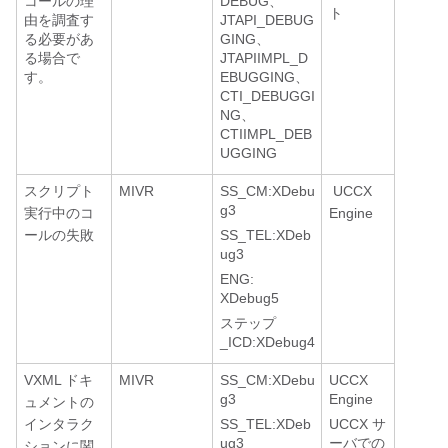
コールの理
DEBUG、
ト
由を調査す
JTAPI_DEBUG
る必要があ
GING、
る場合で
JTAPIIMPL_D
す。
EBUGGING、
CTI_DEBUGGI
NG、
CTIIMPL_DEB
UGGING
スクリプト
MIVR
SS_CM:XDebu
UCCX
g3
実行中のコ
Engine
ールの失敗
SS_TEL:XDeb
ug3
ENG:
XDebug5
ステップ
_ICD:XDebug4
VXML ドキ
MIVR
SS_CM:XDebu
UCCX
g3
Engine
ュメントの
インタラク
SS_TEL:XDeb
UCCX サ
ug3
ーバでの
ションに関