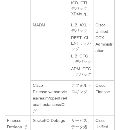
ICD_CTI：
デバッグ、
XDebug1
MADM
LIB_AXL：
Cisco
デバッグ
Unified
REST_CLI
CCX
ENT：デバ
Administr
ッグ
ation
LIB_CFG
：デバッグ
ADM_CFG
：デバッグ
Cisco
デフォルト
Cisco
Finesse:webservic
ロギング
Finesse
es/realm/openfire/l
ocalhostaccessロ
グ
Finesse
SocketIO Debugs
サービス、
Cisco
Desktop で
データ処
Unified