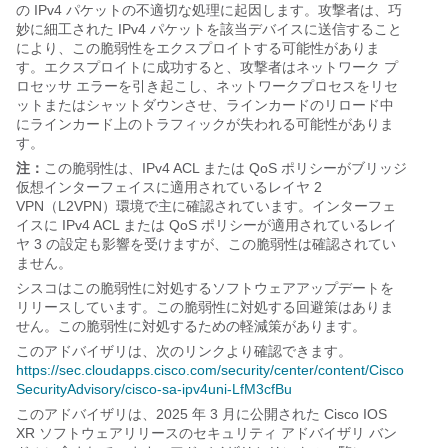
の IPv4 パケットの不適切な処理に起因します。攻撃者は、巧
妙に細工された IPv4 パケットを該当デバイスに送信すること
により、この脆弱性をエクスプロイトする可能性がありま
す。エクスプロイトに成功すると、攻撃者はネットワーク プ
ロセッサ エラーを引き起こし、ネットワークプロセスをリセ
ットまたはシャットダウンさせ、ラインカードのリロード中
にラインカード上のトラフィックが失われる可能性がありま
す。
注：
この脆弱性は、IPv4 ACL または QoS ポリシーがブリッジ
仮想インターフェイスに適用されているレイヤ 2
VPN（L2VPN）環境で主に確認されています。インターフェ
イスに IPv4 ACL または QoS ポリシーが適用されているレイ
ヤ 3 の設定も影響を受けますが、この脆弱性は確認されてい
ません。
シスコはこの脆弱性に対処するソフトウェアアップデートを
リリースしています。この脆弱性に対処する回避策はありま
せん。この脆弱性に対処するための軽減策があります。
このアドバイザリは、次のリンクより確認できます。
https://sec.cloudapps.cisco.com/security/center/content/Cisco
SecurityAdvisory/cisco-sa-ipv4uni-LfM3cfBu
このアドバイザリは、2025 年 3 月に公開された Cisco IOS
XR ソフトウェアリリースのセキュリティ アドバイザリ バン