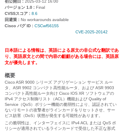
初公開日 :
2025-03-12 16:00
バージョン 1.0 :
Final
CVSSスコア :
8.6
回避策 :
No workarounds available
Cisco バグ ID :
CSCwf56155
CVE-2025-20142
日本語による情報は、英語による原文の非公式な翻訳であ
り、英語原文との間で内容の齟齬がある場合には、英語原
文が優先します。
概要
Cisco ASR 9000 シリーズ アグリゲーション サービス ルー
タ、ASR 9902 コンパクト高性能ルータ、および ASR 9903
コンパクト高性能ルータ向け Cisco IOS XR ソフトウェアの
IPv4 アクセス制御リスト（ACL）機能および Quality of
Service（QoS）ポリシー機能の脆弱性により、認証されてい
ないリモートの攻撃者がラインカードをリセットさせ、サー
ビス妨害（DoS）状態が発生する可能性があります。
この脆弱性は、インターフェイスに IPv4 ACL または QoS ポ
リシーが適用されているラインカードで受信した不正な形式