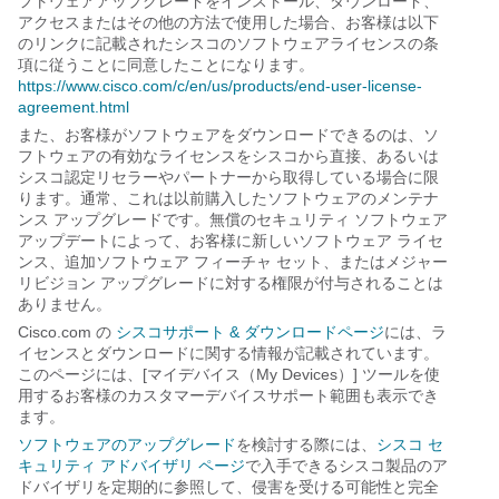
フトウェアアップグレードをインストール、ダウンロード、
アクセスまたはその他の方法で使用した場合、お客様は以下
のリンクに記載されたシスコのソフトウェアライセンスの条
項に従うことに同意したことになります。
https://www.cisco.com/c/en/us/products/end-user-license-
agreement.html
また、お客様がソフトウェアをダウンロードできるのは、ソ
フトウェアの有効なライセンスをシスコから直接、あるいは
シスコ認定リセラーやパートナーから取得している場合に限
ります。通常、これは以前購入したソフトウェアのメンテナ
ンス アップグレードです。無償のセキュリティ ソフトウェア
アップデートによって、お客様に新しいソフトウェア ライセ
ンス、追加ソフトウェア フィーチャ セット、またはメジャー
リビジョン アップグレードに対する権限が付与されることは
ありません。
Cisco.com の
シスコサポート & ダウンロードページ
には、ラ
イセンスとダウンロードに関する情報が記載されています。
このページには、[マイデバイス（My Devices）] ツールを使
用するお客様のカスタマーデバイスサポート範囲も表示でき
ます。
ソフトウェアのアップグレード
を検討する際には、
シスコ セ
キュリティ アドバイザリ ページ
で入手できるシスコ製品のア
ドバイザリを定期的に参照して、侵害を受ける可能性と完全