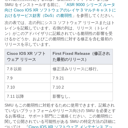
SMU をインストールする前に、「
ASR 9000 シリーズ ルータ
向け Cisco IOS XR ソフトウェアのレイヤ 3 マルチキャストに
おけるサービス妨害（DoS）の脆弱性
」を参照してください。
次の表では、左の列にシスコ ソフトウェア リリースまたはト
レインを記載しています。右側の列は、リリース（トレイ
ン）がこのアドバイザリに記載されている脆弱性の影響を受
けるかどうか、およびこの脆弱性に対する修正を含む最初の
リリースを示しています。
Cisco IOS XR ソフト
First Fixed Release（修正され
ウェア リリース
た最初のリリース）
7.8 以前
修正済みリリースに移行。
7.9
7.9.21
7.10
7.10.2
7.11 以降
影響なし。
SMU もこの脆弱性に対処するために使用できます。記載され
ていないプラットフォームやリリース向けの SMU を必要とす
るお客様は、サポート部門にご連絡ください。この脆弱性に
関して公開されている可能性がある SMU の特定方法の詳細に
ついては、『
Cisco IOS XR ソフトウェア メンテナンス アッ