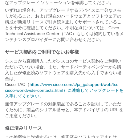
なアップグレード ソリューションを確認してください。
いずれの場合も、アップグレードするデバイスに十分なメモ
リがあること、および現在のハードウェアとソフトウェアの
構成が新規リリースで引き続き正しくサポートされているこ
とを十分に確認してください。不明な点については、Cisco
Technical Assistance Center（TAC）もしくは契約しているメ
ンテナンスプロバイダーにお問い合わせください。
サービス契約をご利用でないお客様
シスコから直接購入したがシスコのサービス契約をご利用い
ただいていない場合、また、サードパーティベンダーから購
入したが修正済みソフトウェアを購入先から入手できない場
合は、
Cisco TAC（
https://www.cisco.com/c/ja_jp/support/web/tsd-
cisco-worldwide-contacts.html）に連絡してアップグレードを
入手してください。
無償アップグレードの対象製品であることを証明していただ
くために、製品のシリアル番号と、本アドバイザリの URL を
ご用意ください。
修正済みリリース
この脆弱性に対処するには、修正済みソフトウェアまたは