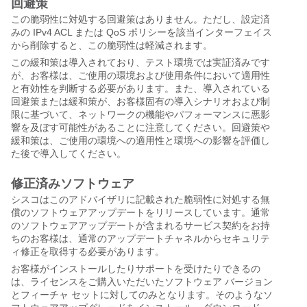
回避策
この脆弱性に対処する回避策はありません。ただし、設定済
みの IPv4 ACL または QoS ポリシーを該当インターフェイス
から削除すると、この脆弱性は軽減されます。
この緩和策は導入されており、テスト環境では実証済みです
が、お客様は、ご使用の環境および使用条件において適用性
と有効性を判断する必要があります。また、導入されている
回避策または緩和策が、お客様固有の導入シナリオおよび制
限に基づいて、ネットワークの機能やパフォーマンスに悪影
響を及ぼす可能性があることに注意してください。回避策や
緩和策は、ご使用の環境への適用性と環境への影響を評価し
た後で導入してください。
修正済みソフトウェア
シスコはこのアドバイザリに記載された脆弱性に対処する無
償のソフトウェアアップデートをリリースしています。通常
のソフトウェアアップデートが含まれるサービス契約をお持
ちのお客様は、通常のアップデートチャネルからセキュリテ
ィ修正を取得する必要があります。
お客様がインストールしたりサポートを受けたりできるの
は、ライセンスをご購入いただいたソフトウェア バージョン
とフィーチャ セットに対してのみとなります。そのようなソ