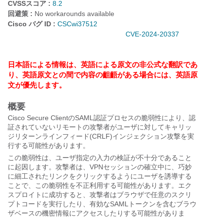
CVSSスコア :
8.2
回避策 :
No workarounds available
Cisco バグ ID :
CSCwi37512
CVE-2024-20337
日本語による情報は、英語による原文の非公式な翻訳であ
り、英語原文との間で内容の齟齬がある場合には、英語原
文が優先します。
概要
Cisco Secure ClientのSAML認証プロセスの脆弱性により、認
証されていないリモートの攻撃者がユーザに対してキャリッ
ジリターンラインフィード(CRLF)インジェクション攻撃を実
行する可能性があります。
この脆弱性は、ユーザ指定の入力の検証が不十分であること
に起因します。攻撃者は、VPNセッションの確立中に、巧妙
に細工されたリンクをクリックするようにユーザを誘導する
ことで、この脆弱性を不正利用する可能性があります。エク
スプロイトに成功すると、攻撃者はブラウザで任意のスクリ
プトコードを実行したり、有効なSAMLトークンを含むブラウ
ザベースの機密情報にアクセスしたりする可能性がありま