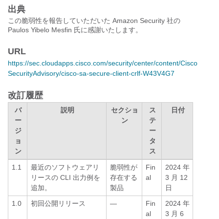
出典
この脆弱性を報告していただいた Amazon Security 社の
Paulos Yibelo Mesfin 氏に感謝いたします。
URL
https://sec.cloudapps.cisco.com/security/center/content/Cisco
SecurityAdvisory/cisco-sa-secure-client-crlf-W43V4G7
改訂履歴
バ
説明
セクショ
ス
日付
ー
ン
テ
ジ
ー
ョ
タ
ン
ス
1.1
最近のソフトウェアリ
脆弱性が
Fin
2024 年
リースの CLI 出力例を
存在する
al
3 月 12
追加。
製品
日
1.0
初回公開リリース
—
Fin
2024 年
al
3 月 6