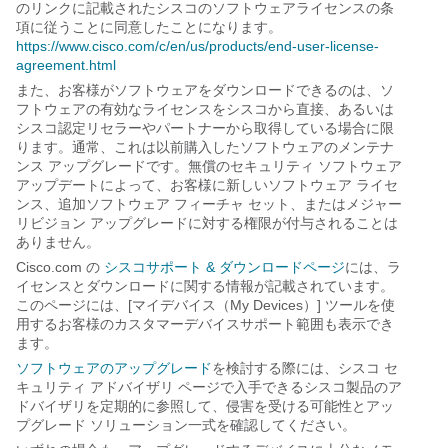
のリンクに記載されたシスコのソフトウェアライセンスの条
項に従うことに同意したことになります。
https://www.cisco.com/c/en/us/products/end-user-license-
agreement.html
また、お客様がソフトウェアをダウンロードできるのは、ソ
フトウェアの有効なライセンスをシスコから直接、あるいは
シスコ認定リセラーやパートナーから取得している場合に限
ります。通常、これは以前購入したソフトウェアのメンテナ
ンス アップグレードです。無償のセキュリティ ソフトウェア
アップデートによって、お客様に新しいソフトウェア ライセ
ンス、追加ソフトウェア フィーチャ セット、またはメジャー
リビジョン アップグレードに対する権限が付与されることは
ありません。
Cisco.com の
シスコサポート & ダウンロードページ
には、ラ
イセンスとダウンロードに関する情報が記載されています。
このページには、[マイデバイス（My Devices）] ツールを使
用するお客様のカスタマーデバイスサポート範囲も表示でき
ます。
ソフトウェアのアップグレード
を検討する際には、シスコ セ
キュリティ アドバイザリ ページで入手できるシスコ製品のア
ドバイザリを定期的に参照して、侵害を受ける可能性とアッ
プグレード ソリューション一式を確認してください。