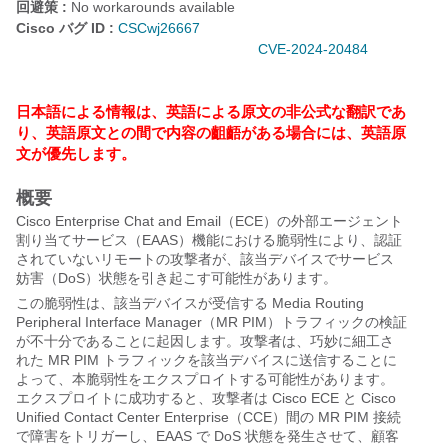
回避策 :
No workarounds available
Cisco バグ ID :
CSCwj26667
CVE-2024-20484
日本語による情報は、英語による原文の非公式な翻訳であ
り、英語原文との間で内容の齟齬がある場合には、英語原
文が優先します。
概要
Cisco Enterprise Chat and Email（ECE）の外部エージェント
割り当てサービス（EAAS）機能における脆弱性により、認証
されていないリモートの攻撃者が、該当デバイスでサービス
妨害（DoS）状態を引き起こす可能性があります。
この脆弱性は、該当デバイスが受信する Media Routing
Peripheral Interface Manager（MR PIM）トラフィックの検証
が不十分であることに起因します。攻撃者は、巧妙に細工さ
れた MR PIM トラフィックを該当デバイスに送信することに
よって、本脆弱性をエクスプロイトする可能性があります。
エクスプロイトに成功すると、攻撃者は Cisco ECE と Cisco
Unified Contact Center Enterprise（CCE）間の MR PIM 接続
で障害をトリガーし、EAAS で DoS 状態を発生させて、顧客