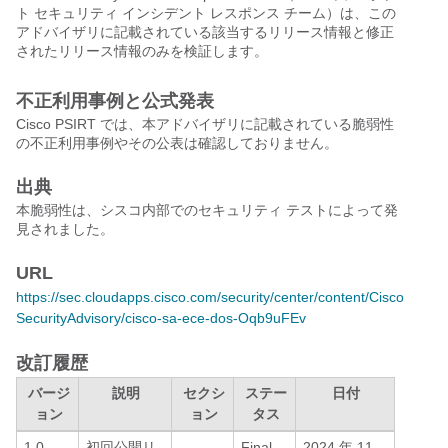
ト セキュリティ インシデント レスポンス チーム）は、この
アドバイザリに記載されている該当するリリース情報と修正
されたリリース情報のみを検証します。
不正利用事例と公式発表
Cisco PSIRT では、本アドバイザリに記載されている脆弱性
の不正利用事例やその公表は確認しておりません。
出典
本脆弱性は、シスコ内部でのセキュリティ テストによって発
見されました。
URL
https://sec.cloudapps.cisco.com/security/center/content/Cisco
SecurityAdvisory/cisco-sa-ece-dos-Oqb9uFEv
改訂履歴
バージ
説明
セクシ
ステー
日付
ョン
ョン
タス
1.0
初回公開リ
—
Final
2024 年 11