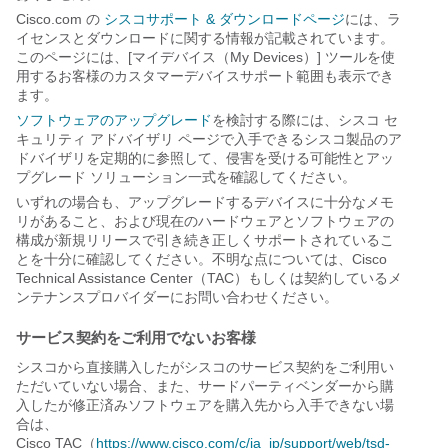
Cisco.com の
シスコサポート & ダウンロードページ
には、ラ
イセンスとダウンロードに関する情報が記載されています。
このページには、[マイデバイス（My Devices）] ツールを使
用するお客様のカスタマーデバイスサポート範囲も表示でき
ます。
ソフトウェアのアップグレード
を検討する際には、シスコ セ
キュリティ アドバイザリ ページで入手できるシスコ製品のア
ドバイザリを定期的に参照して、侵害を受ける可能性とアッ
プグレード ソリューション一式を確認してください。
いずれの場合も、アップグレードするデバイスに十分なメモ
リがあること、および現在のハードウェアとソフトウェアの
構成が新規リリースで引き続き正しくサポートされているこ
とを十分に確認してください。不明な点については、Cisco
Technical Assistance Center（TAC）もしくは契約しているメ
ンテナンスプロバイダーにお問い合わせください。
サービス契約をご利用でないお客様
シスコから直接購入したがシスコのサービス契約をご利用い
ただいていない場合、また、サードパーティベンダーから購
入したが修正済みソフトウェアを購入先から入手できない場
合は、
Cisco TAC（
https://www.cisco.com/c/ja_jp/support/web/tsd-