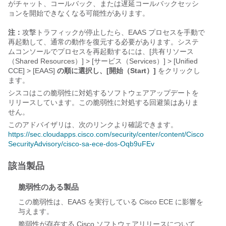
がチャット、コールバック、または遅延コールバックセッシ
ョンを開始できなくなる可能性があります。
注：
攻撃トラフィックが停止したら、EAAS プロセスを手動で
再起動して、通常の動作を復元する必要があります。システ
ムコンソールでプロセスを再起動するには、[共有リソース
（Shared Resources）] > [サービス（Services）] > [Unified
CCE] > [EAAS]
の順に選択し、[開始（Start）]
をクリックし
ます。
シスコはこの脆弱性に対処するソフトウェアアップデートを
リリースしています。この脆弱性に対処する回避策はありま
せん。
このアドバイザリは、次のリンクより確認できます。
https://sec.cloudapps.cisco.com/security/center/content/Cisco
SecurityAdvisory/cisco-sa-ece-dos-Oqb9uFEv
該当製品
脆弱性のある製品
この脆弱性は、EAAS を実行している Cisco ECE に影響を
与えます。
脆弱性が存在する Cisco ソフトウェアリリースについて