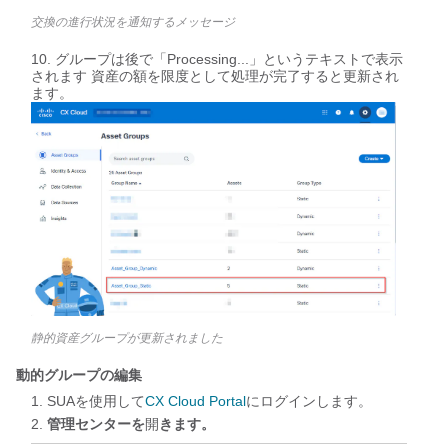
交換の進行状況を通知するメッセージ
グループは後で「Processing
...」
というテキスト
で
表示
されます
資産の額を限度として処理が完了すると更新され
ます。
静的資産グループが更新されました
動的グループの編集
SUAを使用して
CX Cloud Portal
にログインします。
管理センターを
開
きます。