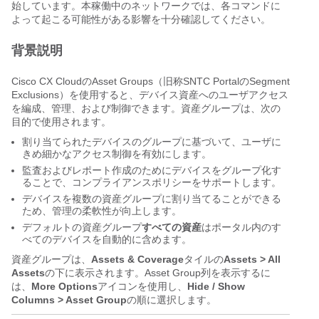
始しています。本稼働中のネットワークでは、各コマンドに
よって起こる可能性がある影響を十分確認してください。
背景説明
Cisco CX CloudのAsset Groups（旧称SNTC PortalのSegment
Exclusions）を使用すると、デバイス資産へのユーザアクセス
を編成、管理、および制御できます。資産グループは、次の
目的で使用されます。
割り当てられたデバイスのグループに基づいて、ユーザに
きめ細かなアクセス制御を有効にします。
監査およびレポート作成のためにデバイスをグループ化す
ることで、コンプライアンスポリシーをサポートします。
デバイスを複数の資産グループに割り当てることができる
ため、管理の柔軟性が向上します。
デフォルトの資産グループ
すべての資産
はポータル内のす
べてのデバイスを自動的に含めます。
資産グループは、
Assets & Coverage
タイルの
Assets > All
Assets
の下に表示されます。Asset Group列を表示するに
は、
More Options
アイコンを使用し、
Hide / Show
Columns > Asset Group
の順に選択します。