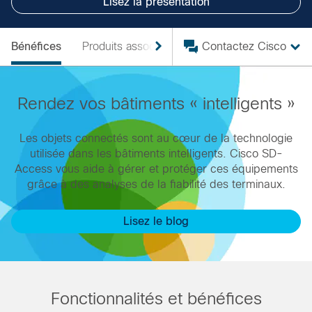
Lisez la présentation
Bénéfices
Produits associés
Démo
Contactez Cisco
Services
R
Rendez vos bâtiments « intelligents »
Les objets connectés sont au cœur de la technologie
utilisée dans les bâtiments intelligents. Cisco SD-
Access vous aide à gérer et protéger ces équipements
grâce à des analyses de la fiabilité des terminaux.
Lisez le blog
Fonctionnalités et bénéfices