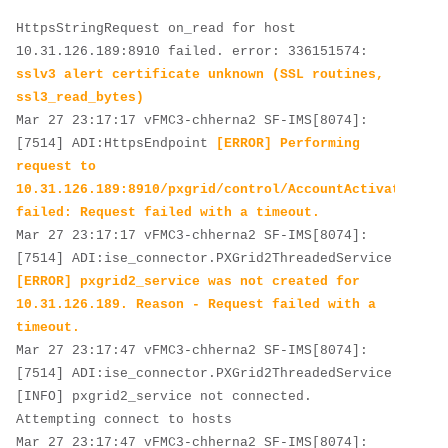
HttpsStringRequest on_read for host 
10.31.126.189:8910 failed. error: 336151574: 
sslv3 alert certificate unknown
(SSL routines, 
ssl3_read_bytes)
Mar 27 23:17:17 vFMC3-chherna2 SF-IMS[8074]: 
[7514] ADI:HttpsEndpoint 
[ERROR] Performing 
request to 
10.31.126.189:8910/pxgrid/control/AccountActivate 
failed: Request failed with a timeout.
Mar 27 23:17:17 vFMC3-chherna2 SF-IMS[8074]: 
[7514] ADI:ise_connector.PXGrid2ThreadedService 
[ERROR] pxgrid2_service was not created for 
10.31.126.189. Reason - Request failed with a 
timeout.
Mar 27 23:17:47 vFMC3-chherna2 SF-IMS[8074]: 
[7514] ADI:ise_connector.PXGrid2ThreadedService 
[INFO] pxgrid2_service not connected. 
Attempting connect to hosts
Mar 27 23:17:47 vFMC3-chherna2 SF-IMS[8074]: 