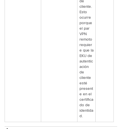
de
cliente.
Esto
ocurre
porque
el par
VPN
remoto
requier
e que la
EKU de
autentic
ación
de
cliente
esté
present
e en el
certifica
do de
identida
d.