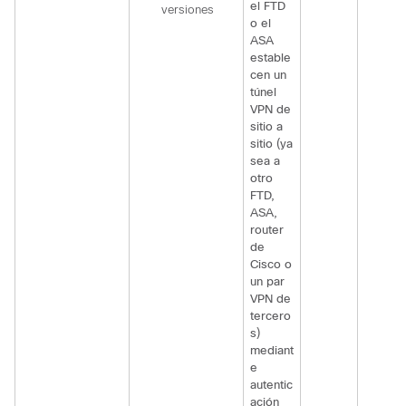
el FTD
versiones
o el
ASA
estable
cen un
túnel
VPN de
sitio a
sitio (ya
sea a
otro
FTD,
ASA,
router
de
Cisco o
un par
VPN de
tercero
s)
mediant
e
autentic
ación