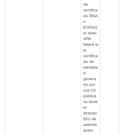
de
certifica
do (RSA
o
ECDSA),
el túnel
VPN
fallará si
el
certifica
do de
identida
d
genera
do por
una CA
pública
no tiene
el
atributo
EKU de
autentic
ación