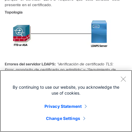
presente en el certificado.
Topología
Errores del servidor LDAPS:
'Verificación de certificado TLS:
Error, propósito de certificado no admitido'
y
'Seguimiento de
TLS:
SSL3 alert write:fatal:unsupported certificate'
By continuing to use our website, you acknowledge the
use of cookies.
Privacy Statement
Change Settings