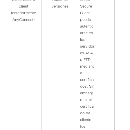
Client
versiones
Secure
(anteriormente
Client
AnyConnect)
puede
autentic
arse en
los
servidor
es ASA
o FTD
mediant
e
certifica
dos. Sin
embarg
o, si el
certifica
do de
cliente
fue