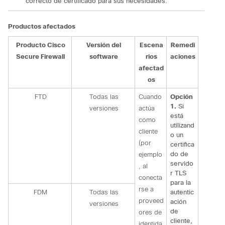
correcto de certificado para sus necesidades.
Productos afectados
Producto Cisco
Versión del
Escena
Remedi
Secure Firewall
software
rios
aciones
afectad
os
FTD
Todas las
Cuando
Opción
1.
Si
versiones
actúa
está
como
utilizand
cliente
o un
(por
certifica
do de
ejemplo
servido
, al
r TLS
conecta
para la
rse a
FDM
Todas las
autentic
proveed
ación
versiones
de
ores de
cliente,
identida