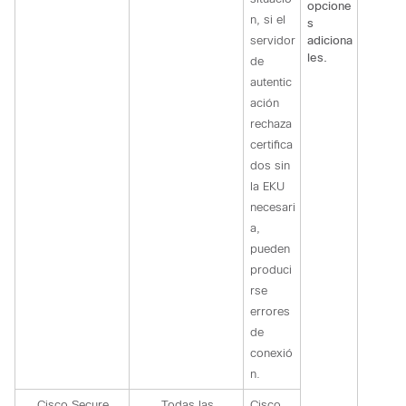
opcione
n, si el
s
servidor
adiciona
les.
de
autentic
ación
rechaza
certifica
dos sin
la EKU
necesari
a,
pueden
produci
rse
errores
de
conexió
n.
Cisco Secure
Todas las
Cisco