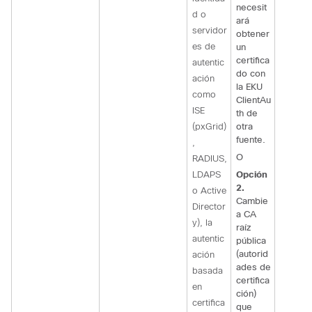
necesit
d o
ará
servidor
obtener
es de
un
certifica
autentic
do con
ación
la EKU
como
ClientAu
ISE
th de
(pxGrid)
otra
fuente.
,
O
RADIUS,
LDAPS
Opción
2.
o Active
Cambie
Director
a CA
y), la
raíz
autentic
pública
(autorid
ación
ades de
basada
certifica
en
ción)
certifica
que