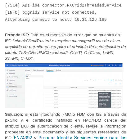
[7514] ADI:ise_connector.PXGrid2ThreadedService 
[INFO] pxgrid2_service not connected. 
Attempting connect to host: 10.31.126.189
Error de ISE:
Este es el mensaje de error que se muestra en
ISE: "
checkClientTrusted exception.message=El uso de clave
ampliada no permite el uso para el principio de autenticación de
cliente TLS=CN=vFMC3-cadena2, OU=TI, O=Cisco, L=MX,
ST=MX, C=MX
".
Solución:
si está integrando FMC o FDM con ISE a través de
pxGrid y el certificado instalado en FMC/FDM carece del
atributo EKU de autenticación de cliente, revise la información
propuesta en este documento y las siguientes referencias de
FN74392
Prepare Identity Services Engine para las
ISE:
y