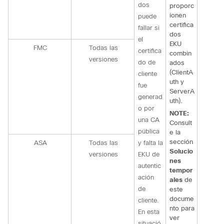
dos
proporc
ionen
puede
certifica
fallar si
dos
el
EKU
FMC
Todas las
certifica
combin
versiones
do de
ados
(ClientA
cliente
uth y
fue
ServerA
generad
uth).
o por
NOTE:
una CA
Consult
pública
e la
sección
ASA
Todas las
y falta la
Solucio
versiones
EKU de
nes
autentic
tempor
ación
ales
de
de
este
docume
cliente.
nto para
En esta
ver
situació