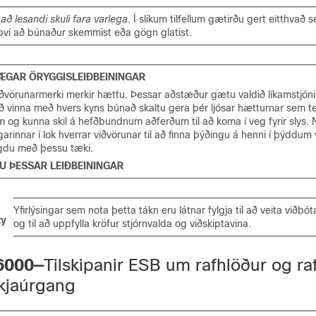
r
að lesandi skuli fara varlega
. Í slíkum tilfellum gætirðu gert eitthvað
því að búnaður skemmist eða gögn glatist.
ÆGAR ÖRYGGISLEIÐBEININGAR
iðvörunarmerki merkir hættu. Þessar aðstæður gætu valdið líkamstjóni
að vinna með hvers kyns búnað skaltu gera þér ljósar hætturnar sem t
m og kunna skil á hefðbundnum aðferðum til að koma í veg fyrir slys.
ngarinnar í lok hverrar viðvörunar til að finna þýðingu á henni í þýddu
gdu með þessu tæki.
 ÞESSAR LEIÐBEININGAR
Yfirlýsingar sem nota þetta tákn eru látnar fylgja til að veita viðbó
ty
og til að uppfylla kröfur stjórnvalda og viðskiptavina.
 6000—
Tilskipanir ESB um rafhlöður og ra
kjaúrgang