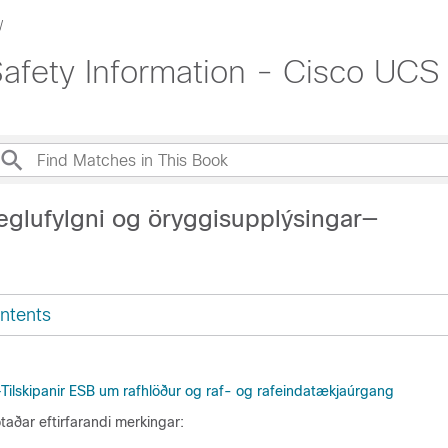
afety Information - Cisco UCS
eglufylgni og öryggisupplýsingar—
ntents
—Tilskipanir ESB um rafhlöður og raf- og rafeindatækjaúrgang
otaðar eftirfarandi merkingar: