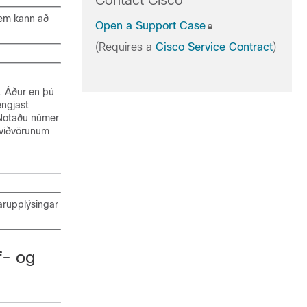
Contact Cisco
 sem kann að
Open a Support Case
(Requires a
Cisco Service Contract
)
. Áður en þú
engjast
 Notaðu númer
m viðvörunum
tarupplýsingar
f- og