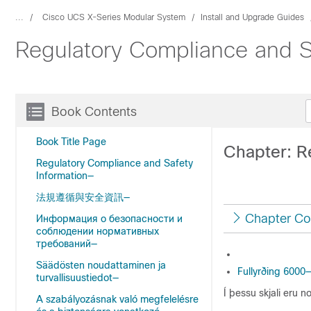
...
Cisco UCS X-Series Modular System
Install and Upgrade Guides
Regulatory Compliance and S
Book Contents
Book Title Page
Chapter: R
Regulatory Compliance and Safety
Information—
法規遵循與安全資訊—
Chapter Co
Информация о безопасности и
соблюдении нормативных
требований—
Säädösten noudattaminen ja
Fullyrðing 6000
turvallisuustiedot—
Í þessu skjali eru n
A szabályozásnak való megfelelésre