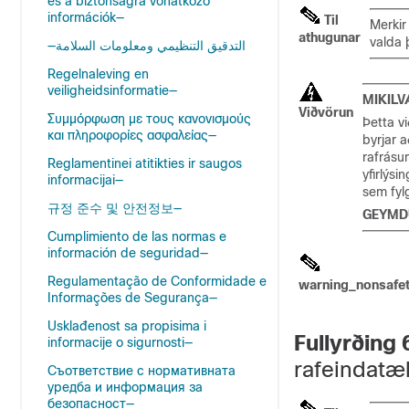
és a biztonságra vonatkozó
információk—
Til
Merki
athugunar
valda 
—التدقيق التنظيمي ومعلومات السلامة
Regelnaleving en
veiligheidsinformatie—
MIKILV
Viðvörun
Συμμόρφωση με τους κανονισμούς
Þetta v
και πληροφορίες ασφαλείας—
byrjar 
rafrásu
Reglamentinei atitikties ir saugos
yfirlýsi
informacijai—
sem fyl
규정 준수 및 안전정보—
GEYMDU
Cumplimiento de las normas e
información de seguridad—
Regulamentação de Conformidade e
warning_nonsafe
Informações de Segurança—
Usklađenost sa propisima i
Fullyrðing
informacije o sigurnosti—
rafeindatæ
Съответствие с нормативната
уредба и информация за
безопасност—