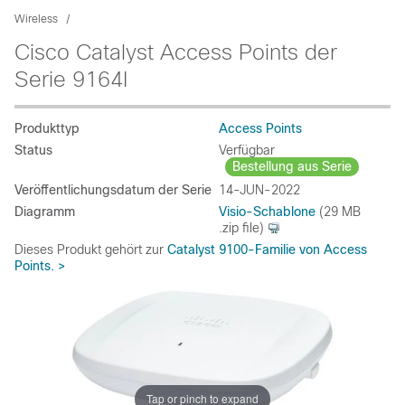
Wireless
Cisco Catalyst Access Points der
Serie 9164I
Produkttyp
Access Points
Status
Verfügbar
Bestellung aus Serie
Veröffentlichungsdatum der Serie
14-JUN-2022
Diagramm
Visio-Schablone
(29 MB
.zip file)
Dieses Produkt gehört zur
Catalyst 9100-Familie von Access
Points.
>
Tap or pinch to expand