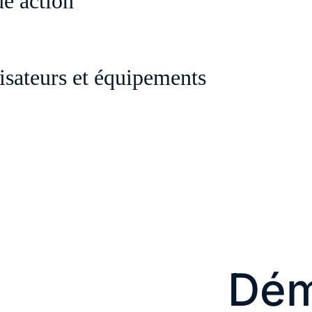
e action
es outils de sécurité. Cette solution offre 
de et simple à déployer.
fiant la préparation, la détection, l'analys
ilisateurs et équipements
 d'une note de travail à la mise en œuvre d'
ware et la restauration du dernier instanta
ateurs et équipements pour contextualiser le
ments pour évaluer l'état de la sécurité et 
icacité avec Cisco AI Assistant dans XDR.
ez les menaces comme les ransomwares ou le
Dém
à un mappage MITRE ATT&CK.