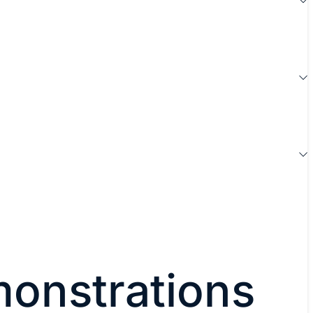
une approche unifiée de la détection,
e, la neutralisation, l'éradication et la
une réponse automatisée, en passant par la
né fiable.
s analyses, simplifier les investigations,
bloquer les attaques avant qu'elles ne
 Prenez des décisions plus rapides et
s compromissions d'endpoints et
onstrations