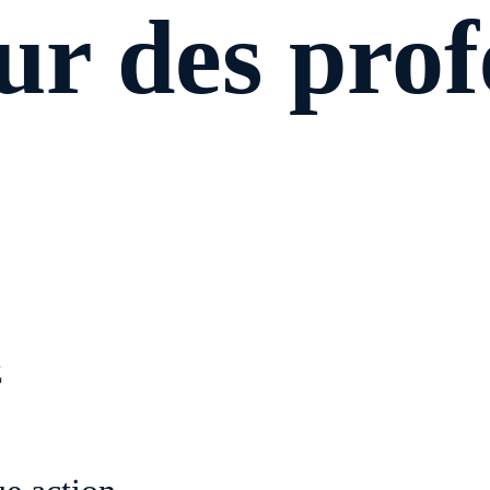
r des prof
z
ité en révélant les attaques les plus sophis