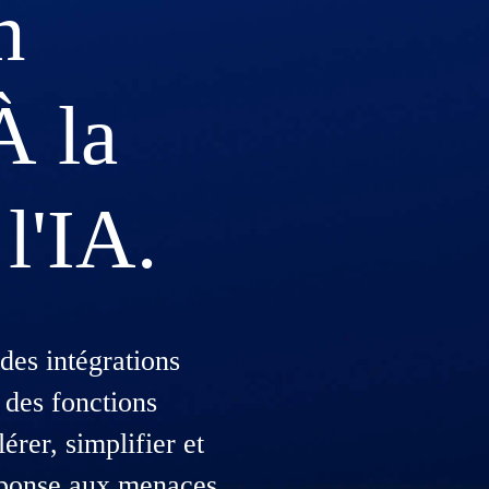
n
À la
 l'IA.
 des intégrations
 des fonctions
rer, simplifier et
réponse aux menaces.