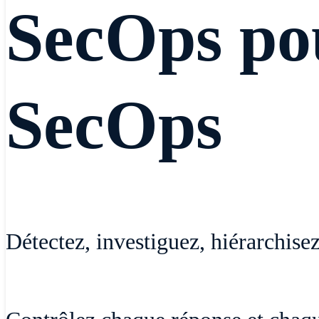
SecOps pou
SecOps
Détectez, investiguez, hiérarchise
Renforcez l'efficacité des équipes de sécur