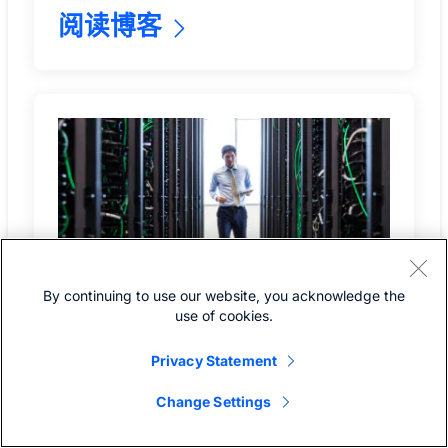
阅读博客
By continuing to use our website, you acknowledge the
use of cookies.
NVIDIA RTX PRO 4500 Blackwell 正式
Privacy Statement
登陆 Cisco Secure AI Factory（与
NVIDIA 联合推出）
Change Settings
思科引入 NVIDIA RTX PRO 4500 Blackwell