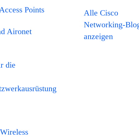
Access Points
Alle Cisco
Networking-Blo
nd Aironet
anzeigen
r die
n
tzwerkausrüstung
 Wireless