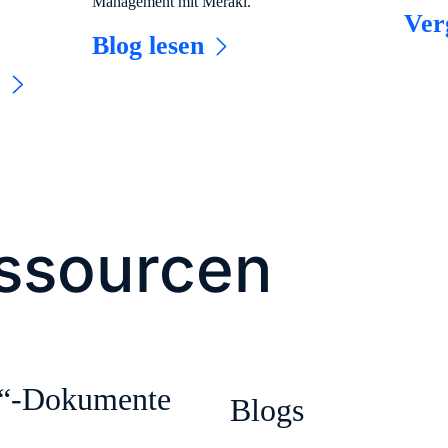
Management mit Meraki.
Ver
Blog lesen
n
essourcen
k“-Dokumente
Blogs