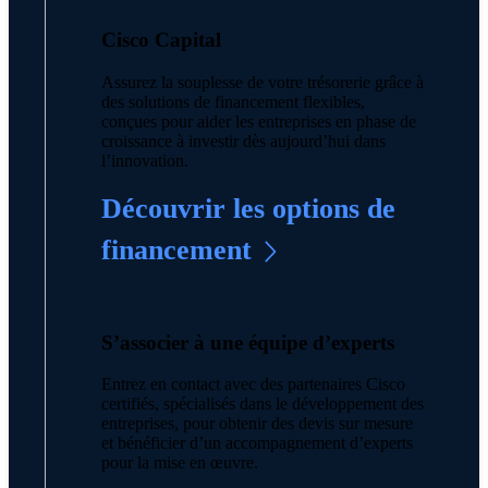
Cisco Capital
Assurez la souplesse de votre trésorerie grâce à
des solutions de financement flexibles,
conçues pour aider les entreprises en phase de
croissance à investir dès aujourd’hui dans
l’innovation.
Découvrir les options de
financement
S’associer à une équipe d’experts
Entrez en contact avec des partenaires Cisco
certifiés, spécialisés dans le développement des
entreprises, pour obtenir des devis sur mesure
et bénéficier d’un accompagnement d’experts
pour la mise en œuvre.