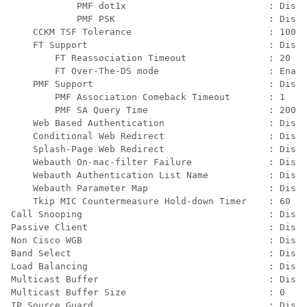
            PMF dot1x                          : Disab
            PMF PSK                            : Disab
    CCKM TSF Tolerance                         : 1000 
    FT Support                                 : Disab
        FT Reassociation Timeout               : 20   
        FT Over-The-DS mode                    : Enabl
    PMF Support                                : Disab
        PMF Association Comeback Timeout       : 1    
        PMF SA Query Time                      : 200  
    Web Based Authentication                   : Disab
    Conditional Web Redirect                   : Disab
    Splash-Page Web Redirect                   : Disab
    Webauth On-mac-filter Failure              : Disab
    Webauth Authentication List Name           : Disab
    Webauth Parameter Map                      : Disab
    Tkip MIC Countermeasure Hold-down Timer    : 60   
Call Snooping                                  : Disab
Passive Client                                 : Disab
Non Cisco WGB                                  : Disab
Band Select                                    : Disab
Load Balancing                                 : Disab
Multicast Buffer                               : Disab
Multicast Buffer Size                          : 0

IP Source Guard                                : Disab