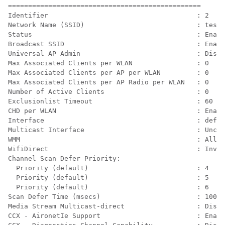
================================================

Identifier                                     : 2

Network Name (SSID)                            : test_
Status                                         : Enabl
Broadcast SSID                                 : Enabl
Universal AP Admin                             : Disab
Max Associated Clients per WLAN                : 0    
Max Associated Clients per AP per WLAN         : 0    
Max Associated Clients per AP Radio per WLAN   : 0    
Number of Active Clients                       : 0    
Exclusionlist Timeout                          : 60   
CHD per WLAN                                   : Enabl
Interface                                      : defau
Multicast Interface                            : Uncon
WMM                                            : Allow
WifiDirect                                     : Inval
Channel Scan Defer Priority:                          
  Priority (default)                           : 4    
  Priority (default)                           : 5    
  Priority (default)                           : 6    
Scan Defer Time (msecs)                        : 100  
Media Stream Multicast-direct                  : Disab
CCX - AironetIe Support                        : Enabl