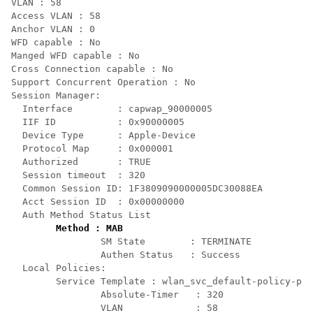
VLAN : 58

Access VLAN : 58

Anchor VLAN : 0

WFD capable : No

Manged WFD capable : No

Cross Connection capable : No

Support Concurrent Operation : No

Session Manager:

  Interface        : capwap_90000005

  IIF ID           : 0x90000005

  Device Type      : Apple-Device

  Protocol Map     : 0x000001

  Authorized       : TRUE

  Session timeout  : 320

  Common Session ID: 1F3809090000005DC30088EA

  Acct Session ID  : 0x00000000

  Auth Method Status List

Method : MAB
                SM State        : TERMINATE

                Authen Status   : Success

  Local Policies:

        Service Template : wlan_svc_default-policy-pro
                Absolute-Timer   : 320

                VLAN             : 58
