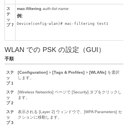
ス
mac-filtering
auth-list-name
テ
例:
ッ
Device(config-wlan)# mac-filtering test1
プ 7
WLAN での PSK の設定（GUI）
手順
ステ
[Configuration]
>
[Tags & Profiles]
>
[WLANs]
を選択
ッ
します。
プ 1
ステ
[Wireless Networks]
ページで [Security]
タブをクリックし
ッ
ます。
プ 2
ステ
表示される [Layer 2]
ウィンドウで、[WPA Parameters]
セ
ッ
クションに移動します。
プ 3