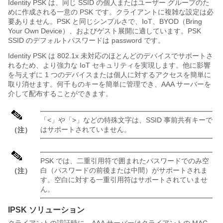
Identity PSK は、同じ SSID の個人またはユーザー グループのた
めに作成される一意の PSK です。クライアントに複雑な設定は必
要ありません。PSK と同じシンプルさで、IoT、BYOD（Bring
Your Own Device）、およびゲスト展開に適しています。PSK
SSID のデフォルトパスワードは password です。
Identity PSK は 802.1x 未対応のほとんどのデバイスでサポートさ
れるため、より強力な IoT セキュリティを実現します。他に影響
を与えずに 1 つのデバイスまたは個人に対するアクセスを簡単に
取り消せます。何千ものキーを簡単に管理でき、AAA サーバーを
介して配布することができます。
「<」や「>」などの特殊文字は、SSID 事前共有キーで
はサポートされていません。
（注）
PSK では、二重引用符で囲まれたパスワードでのみ空
白（パスワードの前後または中間）がサポートされま
（注）
す。空白に対する一重引用符はサポートされていませ
ん。
IPSK ソリューション