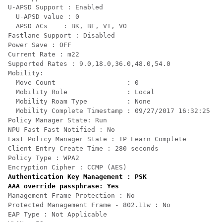
U-APSD Support : Enabled

  U-APSD value : 0

  APSD ACs    : BK, BE, VI, VO

Fastlane Support : Disabled

Power Save : OFF

Current Rate : m22

Supported Rates : 9.0,18.0,36.0,48.0,54.0

Mobility:

  Move Count                  : 0

  Mobility Role               : Local

  Mobility Roam Type          : None

  Mobility Complete Timestamp : 09/27/2017 16:32:25 IS
Policy Manager State: Run

NPU Fast Fast Notified : No

Last Policy Manager State : IP Learn Complete

Client Entry Create Time : 280 seconds

Policy Type : WPA2

Encryption Cipher : CCMP (AES)
Authentication Key Management : PSK

AAA override passphrase: Yes
Management Frame Protection : No

Protected Management Frame - 802.11w : No

EAP Type : Not Applicable
