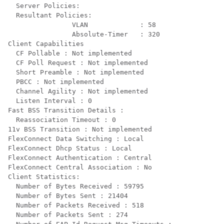
  Server Policies:

  Resultant Policies:

                VLAN             : 58

                Absolute-Timer   : 320

Client Capabilities

  CF Pollable : Not implemented

  CF Poll Request : Not implemented

  Short Preamble : Not implemented

  PBCC : Not implemented

  Channel Agility : Not implemented

  Listen Interval : 0

Fast BSS Transition Details :

  Reassociation Timeout : 0

11v BSS Transition : Not implemented

FlexConnect Data Switching : Local

FlexConnect Dhcp Status : Local

FlexConnect Authentication : Central

FlexConnect Central Association : No

Client Statistics:

  Number of Bytes Received : 59795

  Number of Bytes Sent : 21404

  Number of Packets Received : 518

  Number of Packets Sent : 274
