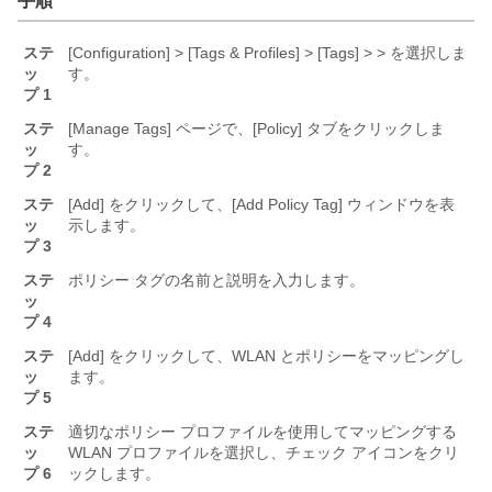
手順
ステ
[Configuration] > [Tags & Profiles] > [Tags]
>
>
を選択しま
ッ
す。
プ 1
ステ
[Manage Tags]
ページで、[Policy]
タブをクリックしま
ッ
す。
プ 2
ステ
[Add]
をクリックして、[Add Policy Tag]
ウィンドウを表
ッ
示します。
プ 3
ステ
ポリシー タグの名前と説明を入力します。
ッ
プ 4
ステ
[Add]
をクリックして、WLAN とポリシーをマッピングし
ッ
ます。
プ 5
ステ
適切なポリシー プロファイルを使用してマッピングする
ッ
WLAN プロファイルを選択し、チェック アイコンをクリ
プ 6
ックします。