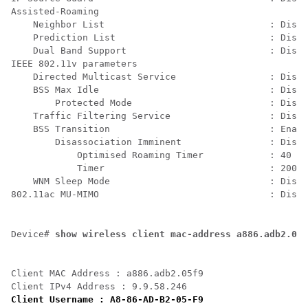
Assisted-Roaming

    Neighbor List                              : Disab
    Prediction List                            : Disab
    Dual Band Support                          : Disab
IEEE 802.11v parameters

    Directed Multicast Service                 : Disab
    BSS Max Idle                               : Disab
        Protected Mode                         : Disab
    Traffic Filtering Service                  : Disab
    BSS Transition                             : Enabl
        Disassociation Imminent                : Disab
            Optimised Roaming Timer            : 40

            Timer                              : 200

    WNM Sleep Mode                             : Disab
802.11ac MU-MIMO                               : Disab
Device# 
Client MAC Address : a886.adb2.05f9

Client Username : A8-86-AD-B2-05-F9