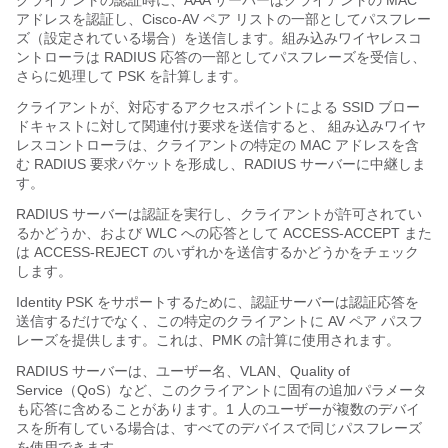
クライアントの認証時に、AAA サーバーはクライアントの MAC
アドレスを認証し、Cisco-AV ペア リストの一部としてパスフレー
ズ（設定されている場合）を送信します。
組み込みワイヤレスコ
ントローラ
は RADIUS 応答の一部としてパスフレーズを受信し、
さらに処理して PSK を計算します。
クライアントが、対応するアクセスポイントによる SSID ブロー
ドキャストに対して関連付け要求を送信すると、
組み込みワイヤ
レスコントローラ
は、クライアントの特定の MAC アドレスを含
む RADIUS 要求パケットを形成し、RADIUS サーバーに中継しま
す。
RADIUS サーバーは認証を実行し、クライアントが許可されてい
るかどうか、および WLC への応答として ACCESS-ACCEPT また
は ACCESS-REJECT のいずれかを送信するかどうかをチェック
します。
Identity PSK をサポートするために、認証サーバーは認証応答を
送信するだけでなく、この特定のクライアントに AV ペア パスフ
レーズを提供します。これは、PMK の計算に使用されます。
RADIUS サーバーは、ユーザー名、VLAN、Quality of
Service（QoS）など、このクライアントに固有の追加パラメータ
も応答に含めることがあります。1 人のユーザーが複数のデバイ
スを所有している場合は、すべてのデバイスで同じパスフレーズ
を使用できます。