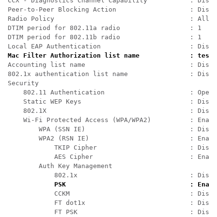
CCX - Diagnostics Channel Capability           : Disab
Peer-to-Peer Blocking Action                   : Disab
Radio Policy                                   : All  
DTIM period for 802.11a radio                  : 1    
DTIM period for 802.11b radio                  : 1    
Local EAP Authentication                       : Disab
Mac Filter Authorization list name             : test1
Accounting list name                           : Disab
802.1x authentication list name                : Disab
Security                                              
    802.11 Authentication                      : Open 
    Static WEP Keys                            : Disab
    802.1X                                     : Disab
    Wi-Fi Protected Access (WPA/WPA2)          : Enabl
        WPA (SSN IE)                           : Disab
        WPA2 (RSN IE)                          : Enabl
            TKIP Cipher                        : Disab
            AES Cipher                         : Enabl
        Auth Key Management                           
            802.1x                             : Disab
PSK                                : Enabl
            CCKM                               : Disab
            FT dot1x                           : Disab
            FT PSK                             : Disab