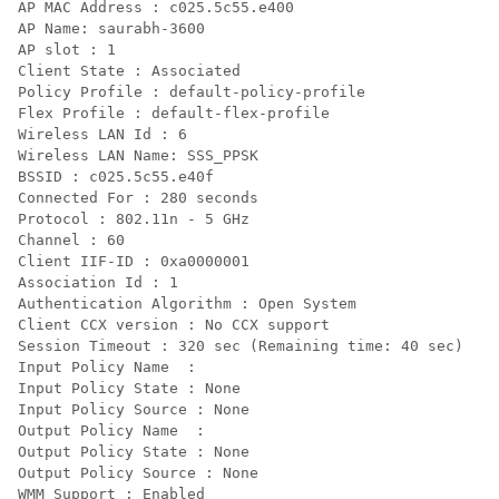
AP MAC Address : c025.5c55.e400

AP Name: saurabh-3600

AP slot : 1  

Client State : Associated

Policy Profile : default-policy-profile

Flex Profile : default-flex-profile

Wireless LAN Id : 6

Wireless LAN Name: SSS_PPSK

BSSID : c025.5c55.e40f

Connected For : 280 seconds

Protocol : 802.11n - 5 GHz

Channel : 60 

Client IIF-ID : 0xa0000001

Association Id : 1

Authentication Algorithm : Open System

Client CCX version : No CCX support

Session Timeout : 320 sec (Remaining time: 40 sec)

Input Policy Name  :

Input Policy State : None

Input Policy Source : None

Output Policy Name  :

Output Policy State : None

Output Policy Source : None

WMM Support : Enabled
