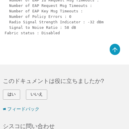
  Number of EAP Id Request Msg Timeouts :

  Number of EAP Request Msg Timeouts :

  Number of EAP Key Msg Timeouts :

  Number of Policy Errors : 0

  Radio Signal Strength Indicator : -32 dBm

  Signal to Noise Ratio : 58 dB

Fabric status : Disabled

このドキュメントは役に立ちましたか?
はい
いいえ
フィードバック
シスコに問い合わせ