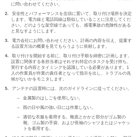
に問い合わせてください。
2.
安全性とパフォーマンスを念頭に置いて、取り付け場所を決定
します。電力線と電話回線は類似していることに注意してくだ
さい。どのような架空線であっても、感電事故の危険性がある
と見なすようにします。
3.
電力会社にお問い合わせください。計画の内容を伝え、提案す
る設置方法の概要を見てもらうように依頼します。
4.
取り付けを開始する前に、取り付け手順を綿密に計画します。
設置に関係する各担当者はそれぞれ特定のタスクを受け持ち、
実行する内容とタイミングを認識している必要があります。1
人の作業員が作業の責任者となって指示を出し、トラブルの兆
候がないかをモニタします。
5.
アンテナの設置時には、次のガイドラインに従ってください。
–
金属製のはしごを使用しない。
–
雨の日や風の強い日には作業しない。
–
適切な衣服を着用する。靴底とかかと部分がゴム製の
靴、ゴム製の手袋、および長袖のシャツまたはジャケッ
トを着用する。