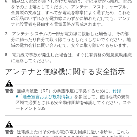
6.
組み立て部品が落下しかけた場合は、その場所から離れ、部品
をそのまま落としてください。アンテナ、マスト、ケーブル、
金属製の支線は、すべてが電流を非常によく通すため、これら
の部品のいずれかが電力線にわずかに触れただけでも、アンテ
ナと設置者を経由する電気回路が形成されます。
7.
アンテナ システムの一部が電力線に接触した場合は、その部
分に触ったり自分で取り除こうとしたりしないでください。地
域の電力会社に問い合わせて、安全に取り除いてもらいます。
8.
電力線で事故が発生した場合は、すぐに有資格の緊急救助組織
に連絡してください。
アンテナと無線機に関する安全指示
警告
無線周波数（RF）の暴露限度に準拠するために、
付録
B「適合宣言および規制情報」
を参照して、使用地域の規制
区域で必要とされる安全動作距離を確認してください。ステ
ートメント 339
警告
送電線またはその他の電灯/電力回線に近い場所や、これら