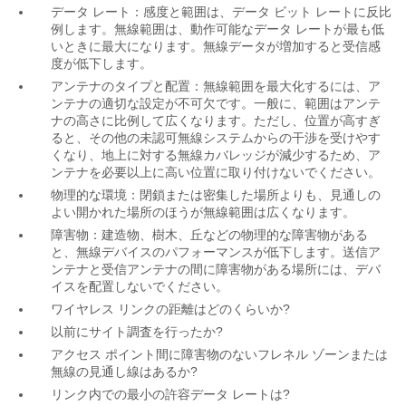
データ レート：感度と範囲は、データ ビット レートに反比
例します。無線範囲は、動作可能なデータ レートが最も低
いときに最大になります。無線データが増加すると受信感
度が低下します。
アンテナのタイプと配置：無線範囲を最大化するには、ア
ンテナの適切な設定が不可欠です。一般に、範囲はアンテ
ナの高さに比例して広くなります。ただし、位置が高すぎ
ると、その他の未認可無線システムからの干渉を受けやす
くなり、地上に対する無線カバレッジが減少するため、ア
ンテナを必要以上に高い位置に取り付けないでください。
物理的な環境：閉鎖または密集した場所よりも、見通しの
よい開かれた場所のほうが無線範囲は広くなります。
障害物：建造物、樹木、丘などの物理的な障害物がある
と、無線デバイスのパフォーマンスが低下します。送信ア
ンテナと受信アンテナの間に障害物がある場所には、デバ
イスを配置しないでください。
ワイヤレス リンクの距離はどのくらいか?
以前にサイト調査を行ったか?
アクセス ポイント間に障害物のないフレネル ゾーンまたは
無線の見通し線はあるか?
リンク内での最小の許容データ レートは?