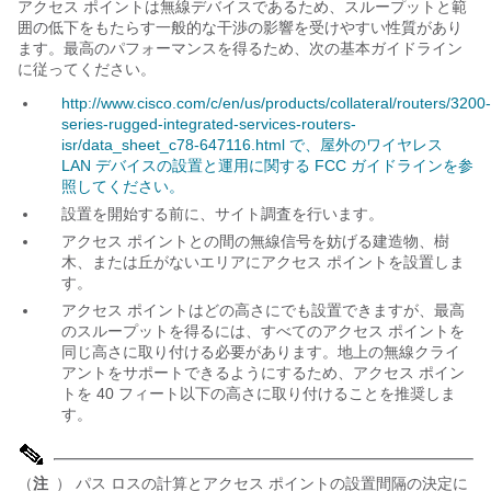
アクセス ポイントは無線デバイスであるため、スループットと範
囲の低下をもたらす一般的な干渉の影響を受けやすい性質があり
ます。最高のパフォーマンスを得るため、次の基本ガイドライン
に従ってください。
http://www.cisco.com/c/en/us/products/collateral/routers/3200-
series-rugged-integrated-services-routers-
isr/data_sheet_c78-647116.html で、屋外のワイヤレス
LAN デバイスの設置と運用に関する FCC ガイドラインを参
照してください。
設置を開始する前に、サイト調査を行います。
アクセス ポイントとの間の無線信号を妨げる建造物、樹
木、または丘がないエリアにアクセス ポイントを設置しま
す。
アクセス ポイントはどの高さにでも設置できますが、最高
のスループットを得るには、すべてのアクセス ポイントを
同じ高さに取り付ける必要があります。地上の無線クライ
アントをサポートできるようにするため、アクセス ポイン
トを 40 フィート以下の高さに取り付けることを推奨しま
す。
（
注
） パス ロスの計算とアクセス ポイントの設置間隔の決定に