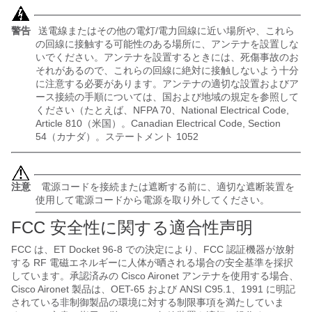
警告
送電線またはその他の電灯/電力回線に近い場所や、これら
の回線に接触する可能性のある場所に、アンテナを設置しな
いでください。アンテナを設置するときには、死傷事故のお
それがあるので、これらの回線に絶対に接触しないよう十分
に注意する必要があります。アンテナの適切な設置およびア
ース接続の手順については、国および地域の規定を参照して
ください（たとえば、NFPA 70、National Electrical Code,
Article 810（米国）。Canadian Electrical Code, Section
54（カナダ）。ステートメント 1052
注意
電源コードを接続または遮断する前に、適切な遮断装置を
使用して電源コードから電源を取り外してください。
FCC 安全性に関する
適合性声明
FCC は、ET Docket 96-8 での決定により、FCC 認証機器が放射
する RF 電磁エネルギーに人体が晒される場合の安全基準を採択
しています。承認済みの Cisco Aironet アンテナを使用する場合、
Cisco Aironet 製品は、OET-65 および ANSI C95.1、1991 に明記
されている非制御製品の環境に対する制限事項を満たしていま