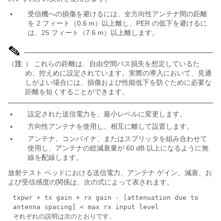
受信機への損傷を避けるには、全方向性アンテナ間の距離
を 2 フィート（0.6 m）以上離し、PER の低下を避けるに
は、25 フィート（7.6 m）以上離します。
（
注
） これらの距離は、自由空間パス損失を想定しているた
め、控えめに設定されています。実際の導入において、見通
しがよい場合には、損傷および性能低下を防ぐために必要な
距離を短くすることができます。
設定された送信電力を、最小レベルに変更します。
方向性アンテナを使用し、相互に離して設置します。
アンテナ、コンバイナ、またはスプリッタを組み合わせて
使用し、アンテナの総減衰量が 60 dB 以上になるように無
線を配線します。
放射テスト ベッドにおける送信電力、アンテナ ゲイン、減衰、お
よび受信感度の関係は、次の式によって表されます。
txpwr + tx gain + rx gain - [attenuation due to
antenna spacing] < max rx input level
それぞれの説明は次のとおりです。