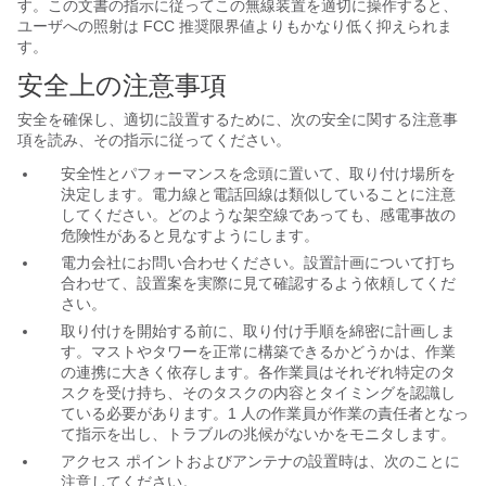
す。この文書の指示に従ってこの無線装置を適切に操作すると、
ユーザへの照射は FCC 推奨限界値よりもかなり低く抑えられま
す。
安全上の
注意事項
安全を確保し、適切に設置するために、次の安全に関する注意事
項を読み、その指示に従ってください。
安全性とパフォーマンスを念頭に置いて、取り付け場所を
決定します。電力線と電話回線は類似していることに注意
してください。どのような架空線であっても、感電事故の
危険性があると見なすようにします。
電力会社にお問い合わせください。設置計画について打ち
合わせて、設置案を実際に見て確認するよう依頼してくだ
さい。
取り付けを開始する前に、取り付け手順を綿密に計画しま
す。マストやタワーを正常に構築できるかどうかは、作業
の連携に大きく依存します。各作業員はそれぞれ特定のタ
スクを受け持ち、そのタスクの内容とタイミングを認識し
ている必要があります。1 人の作業員が作業の責任者となっ
て指示を出し、トラブルの兆候がないかをモニタします。
アクセス ポイントおよびアンテナの設置時は、次のことに
注意してください。