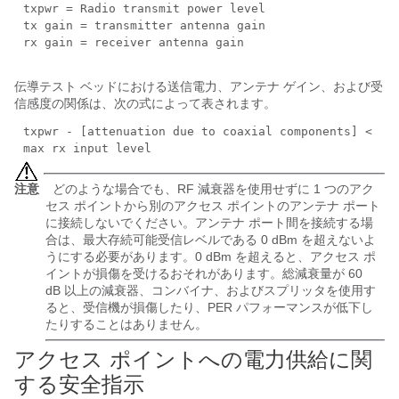
txpwr = Radio transmit power level
tx gain = transmitter antenna gain
rx gain = receiver antenna gain
伝導テスト ベッドにおける送信電力、アンテナ ゲイン、および受
信感度の関係は、次の式によって表されます。
txpwr - [attenuation due to coaxial components] <
max rx input level
注意
どのような場合でも、RF 減衰器を使用せずに 1 つのアク
セス ポイントから別のアクセス ポイントのアンテナ ポート
に接続しないでください。アンテナ ポート間を接続する場
合は、最大存続可能受信レベルである 0 dBm を超えないよ
うにする必要があります。0 dBm を超えると、アクセス ポ
イントが損傷を受けるおそれがあります。総減衰量が 60
dB 以上の減衰器、コンバイナ、およびスプリッタを使用す
ると、受信機が損傷したり、PER パフォーマンスが低下し
たりすることはありません。
アクセス ポイントへの電力供給に関
する安全指示