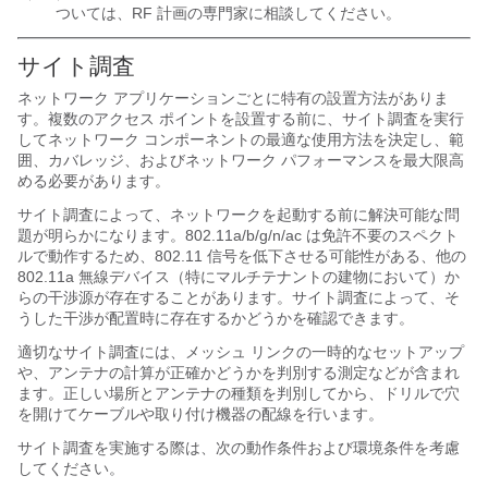
ついては、RF 計画の専門家に相談してください。
サイト
調査
ネットワーク アプリケーションごとに特有の設置方法がありま
す。複数のアクセス ポイントを設置する前に、サイト調査を実行
してネットワーク コンポーネントの最適な使用方法を決定し、範
囲、カバレッジ、およびネットワーク パフォーマンスを最大限高
める必要があります。
サイト調査によって、ネットワークを起動する前に解決可能な問
題が明らかになります。802.11a/b/g/n/ac は免許不要のスペクト
ルで動作するため、802.11 信号を低下させる可能性がある、他の
802.11a 無線デバイス（特にマルチテナントの建物において）か
らの干渉源が存在することがあります。サイト調査によって、そ
うした干渉が配置時に存在するかどうかを確認できます。
適切なサイト調査には、メッシュ リンクの一時的なセットアップ
や、アンテナの計算が正確かどうかを判別する測定などが含まれ
ます。正しい場所とアンテナの種類を判別してから、ドリルで穴
を開けてケーブルや取り付け機器の配線を行います。
サイト調査を実施する際は、次の動作条件および
環境条件を考慮
してください。