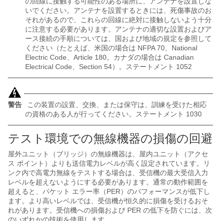
の回線に接触する可能性のある場所に、アンテナを設置しな
いでください。アンテナを設置するときには、死傷事故のお
それがあるので、これらの回線に絶対に接触しないよう十分
に注意する必要があります。アンテナの適切な設置およびア
ース接続の手順については、国および地域の規定を参照して
ください（たとえば、米国の場合は NFPA 70、National
Electric Code、Article 180。カナダの場合は Canadian
Electrical Code、Section 54）。ステートメント 1052
警告
この装置の設置、交換、または保守は、訓練を受けた相応
の資格のある人が行ってください。ステートメント 1030
テスト環境での無線機器の損傷の回避
屋外ユニット（ブリッジ）の無線機器は、屋内ユニット（アクセ
ス ポイント）よりも送信電力レベルが高く設定されています。リ
ンク内で高電力無線をテストする場合は、受信機の最大受信入力
レベルを超えないようにする必要があります。通常の動作範囲を
超えると、パケット エラー率（PER）のパフォーマンスが低下し
ます。より高いレベルでは、受信機が恒久的に損傷を受けるおそ
れがあります。受信機への損傷および PER の低下を防ぐには、次
のいずれかの技術を使用します。