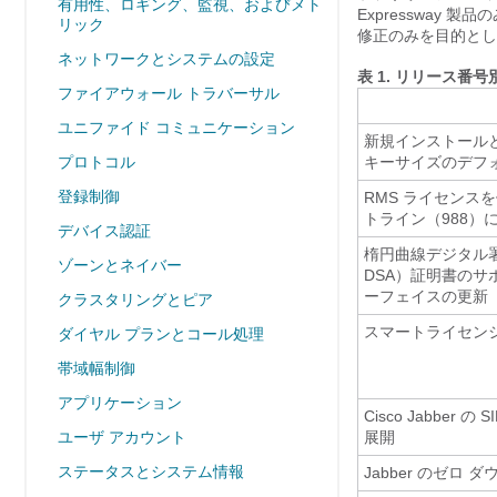
有用性、ロギング、監視、およびメト
Expressway
リック
修正のみを目的とし
ネットワークとシステムの設定
表 1.
リリース番号
ファイアウォール トラバーサル
ユニファイド コミュニケーション
新規インストールとア
プロトコル
キーサイズのデフォ
登録制御
RMS ライセンス
トライン（988）
デバイス認証
楕円曲線デジタル
ゾーンとネイバー
DSA）証明書のサ
ーフェイスの更新
クラスタリングとピア
スマートライセン
ダイヤル プランとコール処理
帯域幅制御
アプリケーション
Cisco Jabber
ユーザ アカウント
展開
ステータスとシステム情報
Jabber のゼロ 