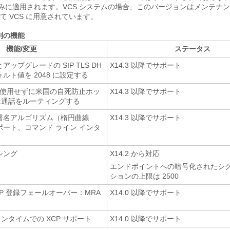
 製品のみに適用されます。VCS システムの場合、このバージョンはメンテナ
て VCS に用意されています。
別の機能
機能/変更
ステータス
ップグレードの SIP TLS DH
X14.3 以降でサポート
ルト値を 2048 に設定する
を使用せずに米国の自死防止ホッ
X14.3 以降でサポート
に通話をルーティングする
署名アルゴリズム（楕円曲線
X14.3 以降でサポート
ポート、コマンド ライン インタ
シング
X14.2 から対応
エンドポイントへの暗号化されたシ
ションの上限は 2500
 の SIP 登録フェールオーバー：MRA
X14.0 以降でサポート
ダウンタイムでの XCP サポート
X14.0 以降でサポート