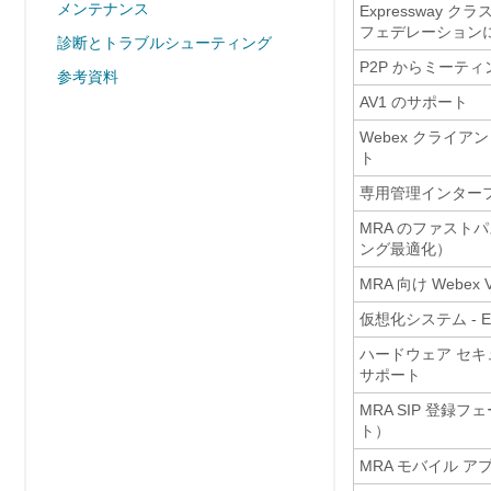
メンテナンス
Expressway 
フェデレーション
診断とトラブルシューティング
P2P からミーテ
参考資料
AV1 のサポート
Webex クライ
ト
専用管理インター
MRA のファスト
ング最適化）
MRA 向け Webex V
仮想化システム - ES
ハードウェア セキ
サポート
MRA SIP 登録
ト）
MRA モバイル 