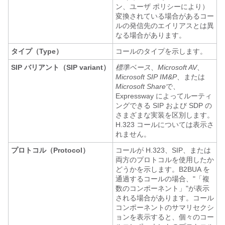
ン、ユーザ ポリシーにより）
変換されている場合があるコー
ルの発信先のエイリアスとは異
なる場合があります。
タイプ（Type）
コールのタイプを示します。
SIP バリアント（SIP variant）
標準ベース
、
Microsoft AV
、
Microsoft SIP IM&P
、または
Microsoft Share
で、
Expressway によってルーティ
ングできる SIP および SDP の
さまざまな実装を区別します。
H.323 コールについては表示さ
れません。
プロトコル（Protocol）
コールが H.323、SIP、または
両方のプロトコルを使用したか
どうかを示します。B2BUA を
通過するコールの場合、
"「複
数のコンポーネント」"
が表示
される場合があります。コール
コンポーネントのサマリセクシ
ョンを表示すると、個々のコー