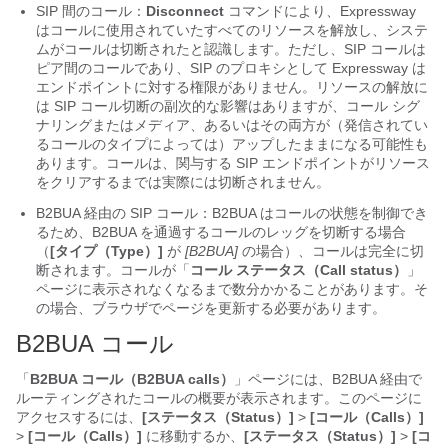
SIP 間のコール：
Disconnect
コマンドにより、Expressway
はコールに使用されていたすべてのリソースを解放し、システ
ムがコールは切断されたと認識します。ただし、SIP コールは
ピア間のコールであり、SIP のプロキシとして Expressway は
エンドポイントに対する権限がありません。リソースの解放に
は SIP コール切断の副次的な影響はありますが、コール シグ
ナリングまたはメディア、あるいはその両方が（発信されてい
るコールのタイプによっては）アップしたままになる可能性も
あります。コールは、関与する SIP エンドポイントがリソース
をクリアするまでは実際には切断されません。
B2BUA 経由の SIP コール：B2BUA はコールの状態を制御でき
るため、B2BUA を通過するコールのレッグを切断する場合
（
[タイプ（Type）]
が
[B2BUA]
の場合）、コールは完全に切
断されます。コールが「
コール ステータス（Call status）
」
ページに表示されなくなるまで数分かかることがあります。そ
の場合、ブラウザでページを更新する必要があります。
B2BUA コール
「
B2BUA コール（B2BUA calls）
」ページには、B2BUA 経由で
ルーティングされたコールの概要が表示されます。このページに
アクセスするには、
[ステータス（Status）]
>
[コール（Calls）]
>
[コール（Calls）]
に移動するか、
[ステータス（Status）]
>
[コ