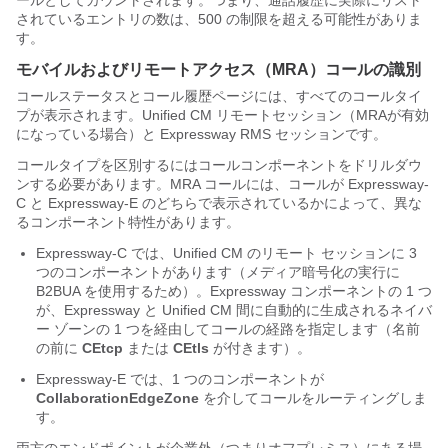
ールとしてカウントされます。つまり、通話履歴に実際にリスト
されているエントリの数は、500 の制限を超える可能性がありま
す。
モバイルおよびリモートアクセス（MRA）コールの識別
コールステータスとコール履歴ページには、すべてのコールタイ
プが表示されます。Unified CM リモートセッション（MRAが有効
になっている場合）と Expressway RMS セッションです。
コールタイプを区別するにはコールコンポーネントをドリルダウ
ンする必要があります。MRA コールには、コールが Expressway-
C と Expressway-E のどちらで表示されているかによって、異な
るコンポーネント特性があります。
Expressway-C では、Unified CM のリモート セッションに 3
つのコンポーネントがあります（メディア暗号化の実行に
B2BUA を使用するため）。Expressway コンポーネントの 1 つ
が、Expressway と Unified CM 間に自動的に生成されるネイバ
ー ゾーンの 1 つを経由してコールの経路を指定します（名前
の前に
CEtcp
または
CEtls
が付きます）。
Expressway-E では、1 つのコンポーネントが
CollaborationEdgeZone
を介してコールをルーティングしま
す。