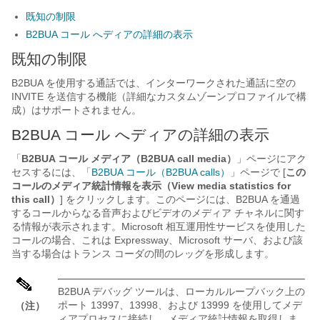
既知の制限
B2BUA コール へディアの詳細の表示
既知の制限
B2BUA を使用する通話では、インターワークされた通話に空の
INVITE を送信する機能（詳細なカスタムゾーンプロファイルで構
成）はサポートされません。
B2BUA コール へディアの詳細の表示
「
B2BUA コール メディア（B2BUA call media）
」ページにアク
セスするには、「
B2BUA コール（B2BUA calls）
」ページで [
この
コールのメディア統計情報を表示（View media statistics for
this call）
] をクリックします。このページには、B2BUA を通過
するコールからなる音声およびビデオのメディア チャネルに関す
る情報が表示されます。Microsoft 相互運用性サービスを使用した
コールの場合、これは Expressway、Microsoft サーバ、および該
当する場合はトランス コーダの間のレッグを形成します。
B2BUA デバッグ ツールは、ローカルループバック上の
ポート 13997、13998、および 13999 を使用してメデ
（注）
ィアプロセスに接続し、メディア統計情報を取得しま