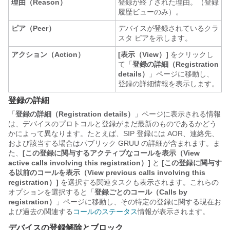
理由（Reason）
登録が終了された理由。（登録
履歴ビューのみ）。
ピア（Peer）
デバイスが登録されているクラ
スタ ピアを示します。
アクション（Action）
[表示（View）]
をクリックし
て「
登録の詳細（Registration
details）
」ページに移動し、
登録の詳細情報を表示します。
登録の詳細
「
登録の詳細（Registration details）
」ページに表示される情報
は、デバイスのプロトコルと登録がまだ最新のものであるかどう
かによって異なります。たとえば、SIP 登録には AOR、連絡先、
および該当する場合はパブリック GRUU の詳細が含まれます。ま
た、
[この登録に関与するアクティブなコールを表示（View
active calls involving this registration）]
と
[この登録に関与す
る以前のコールを表示（View previous calls involving this
registration）]
を選択する関連タスクも表示されます。これらの
オプションを選択すると「
登録ごとのコール（Calls by
registration）
」ページに移動し、その特定の登録に関する現在お
よび過去の関連する
コールのステータス
情報が表示されます。
デバイスの登録解除とブロック