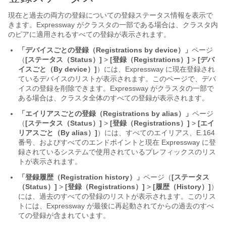
現在と過去の両方の登録についての登録ステータス情報を表示で
きます。Expressway がクラスタの一部である場合は、クラスタ内
のピアに適用されるすべての登録が表示されます。
「デバイスごとの登録（Registrations by device）」
ページ
（
[ステータス（Status）]
>
[登録（Registrations）]
>
[デバ
イスごと（By device）]
）には、Expressway に現在登録され
ているデバイスのリストが表示されます。このページで、デバ
イスの登録を削除できます。Expressway がクラスタの一部で
ある場合は、クラスタ全体のすべての登録が表示されます。
「エイリアスごとの登録（Registrations by alias）」
ページ
（
[ステータス（Status）]
>
[登録（Registrations）]
>
[エイ
リアスごと（By alias）]
）には、すべてのエイリアス、E.164
番号、およびすべてのエンドポイントと現在 Expressway に登
録されているシステムで使用されているプレフィックスのリス
トが表示されます。
「登録履歴（Registration history）」
ページ（
[ステータス
（Status）]
>
[登録（Registrations）]
>
[履歴（History）]
）
には、過去のすべての登録のリストが表示されます。このリス
トには、Expressway が最後に再起動されてからの過去のすべ
ての登録が含まれています。