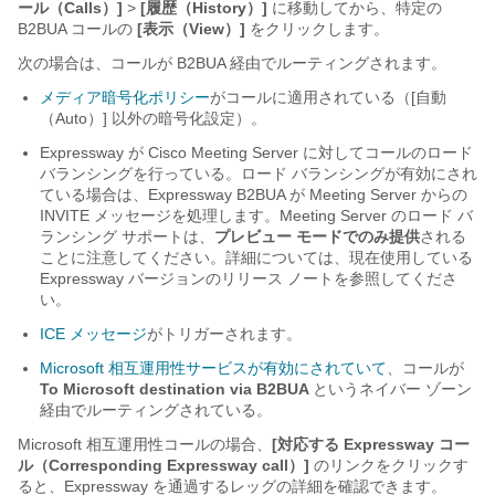
ール（Calls）]
>
[履歴（History）]
に移動してから、特定の
B2BUA コールの
[表示（View）]
をクリックします。
次の場合は、コールが B2BUA 経由でルーティングされます。
メディア暗号化ポリシー
がコールに適用されている（[自動
（Auto）] 以外の暗号化設定）。
Expressway が Cisco Meeting Server に対してコールのロード
バランシングを行っている。ロード バランシングが有効にされ
ている場合は、Expressway B2BUA が Meeting Server からの
INVITE メッセージを処理します。Meeting Server のロード バ
ランシング サポートは、
プレビュー モードでのみ提供
される
ことに注意してください。詳細については、現在使用している
Expressway バージョンのリリース ノートを参照してくださ
い。
ICE メッセージ
がトリガーされます。
Microsoft 相互運用性サービスが有効にされていて
、コールが
To Microsoft destination via B2BUA
というネイバー ゾーン
経由でルーティングされている。
Microsoft 相互運用性コールの場合、
[対応する Expressway コー
ル（Corresponding Expressway call）]
のリンクをクリックす
ると、Expressway を通過するレッグの詳細を確認できます。