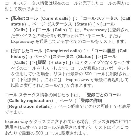
コール ステータス情報は現在のコールと完了したコールの両方に
対して表示できます。
[現在のコール（Current calls）]
：「
コール ステータス（Call
status）」
ページ（
[ステータス（Status）]
>
[コール
（Calls）]
>
[コール（Calls）]
）は、Expressway に登録され
たデバイスとの送受信が現在行われているコール、または
Expressway を通過しているすべてのコールをリストします。
[完了したコール（Completed calls）]
：
「コール履歴（Call
history）」
ページ（
[ステータス（Status）]
>
[コール
（Calls）]
>
[履歴（History）]
）はアクティブでなくなったす
べてのコールをリストします。コールが複数のコンポーネント
を使用している場合、リストは最新の 500 コールに制限されま
す（下記参照）。これには、Expressway が最後に再起動して
以降に実行されたコールだけが含まれます。
コール ステータス情報の同じセットは、「
登録ごとのコール
（Calls by registration）
」ページ（「
登録の詳細
（Registration details）
」ページ経由でアクセス可能）でも表示
できます。
Expressway がクラスタに含まれている場合、クラスタ内のピアに
適用されるすべてのコールが表示されますが、リストはピア 1 つ
あたりで最新の 500 コールに限定されます。