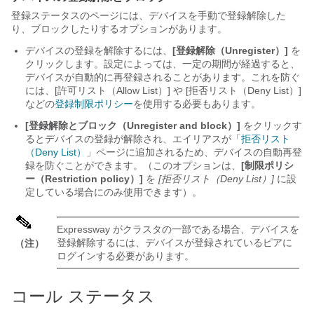
登録ステータスのページには、デバイスを手動で登録解除した
り、ブロックしたりするオプションがあります。
デバイスの登録を解除するには、
[登録解除（Unregister）]
を
クリックします。設定によっては、一定の期間が経過すると、
デバイスが自動的に再登録されることがあります。これを防ぐ
には、[許可リスト（Allow List）] や [拒否リスト（Deny List）]
などの
登録制限ポリシー
を使用する必要もあります。
[登録解除とブロック（Unregister and block）]
をクリックす
るとデバイスの登録が解除され、エイリアスが「
拒否リスト
（Deny List）
」ページに追加されるため、デバイスの自動再登
録を防ぐことができます。（このオプションは、
[制限ポリシ
ー（Restriction policy）]
を
[拒否リスト（Deny List）]
に設
定している場合にのみ使用できます）。
Expressway がクラスタの一部である場合、デバイスを
登録解除するには、デバイスが登録されているピアに
（注）
ログインする必要があります。
コール ステータス