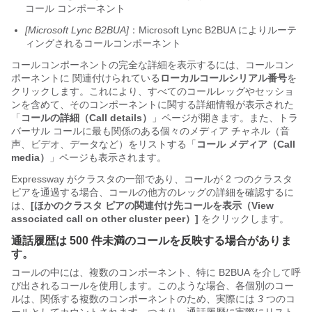
コール コンポーネント
[Microsoft Lync B2BUA]
：Microsoft Lync B2BUA によりルーテ
ィングされるコールコンポーネント
コールコンポーネントの完全な詳細を表示するには、コールコン
ポーネントに 関連付けられている
ローカルコールシリアル番号
を
クリックします。これにより、すべてのコールレッグやセッショ
ンを含めて、そのコンポーネントに関する詳細情報が表示された
「
コールの詳細（Call details）
」ページが開きます。また、トラ
バーサル コールに最も関係のある個々のメディア チャネル（音
声、ビデオ、データなど）をリストする「
コール メディア（Call
media）
」ページも表示されます。
Expressway がクラスタの一部であり、コールが 2 つのクラスタ
ピアを通過する場合、コールの他方のレッグの詳細を確認するに
は、
[ほかのクラスタ ピアの関連付け先コールを表示（View
associated call on other cluster peer）]
をクリックします。
通話履歴は 500 件未満のコールを反映する場合がありま
す。
コールの中には、複数のコンポーネント、特に B2BUA を介して呼
び出されるコールを使用します。このような場合、各個別のコー
ルは、関係する複数のコンポーネントのため、実際には
3
つのコ