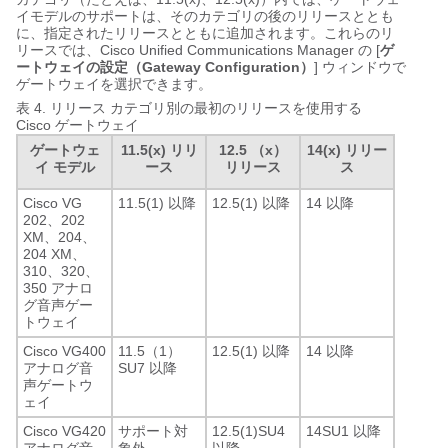
イモデルのサポートは、そのカテゴリの後のリリースととも
に、指定されたリリースとともに追加されます。これらのリ
リースでは、Cisco Unified Communications Manager の [
ゲ
ートウェイの設定（Gateway Configuration）
] ウィンドウで
ゲートウェイを選択できます。
表 4.
リリース カテゴリ別の最初のリリースを使用する
Cisco ゲートウェイ
ゲートウェ
11.5(x) リリ
12.5 （x）
14(x) リリー
イ モデル
ース
リリース
ス
Cisco VG
11.5(1) 以降
12.5(1) 以降
14 以降
202、202
XM、204、
204 XM、
310、320、
350 アナロ
グ音声ゲー
トウェイ
Cisco VG400
11.5（1）
12.5(1) 以降
14 以降
アナログ音
SU7 以降
声ゲートウ
ェイ
Cisco VG420
サポート対
12.5(1)SU4
14SU1 以降
アナログ音
象外
以降