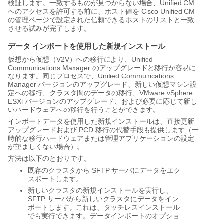
検証します。一致するものが見つからない場合、Unified CM
へのアクセスを許可する前に、ホスト値を Cisco Unified CM
の管理ページで設定された信頼できるホストのリストと一致
させる試みが完了します。
データ インポートを使用した新規インストール
仮想から仮想（V2V）への移行により、Unified
Communications Manager のアップグレードと移行が容易に
なります。同じプロセスで、Unified Communications
Manager バージョンのアップグレード、新しい仮想マシン設
定への移行、クラスタ間のデータの移行、VMware vSphere
ESXi バージョンのアップグレード、および必要に応じて新し
いハードウェアへの移行を行うことができます。
インポートデータを使用した新規インストールは、直接更新
アップグレードおよび PCD 移行の代替手段も提供します（一
時的な移行ハードウェアまたは管理アプリケーションの設定
が望ましくない場合）。
方法は以下のとおりです。
既存のクラスタから SFTP サーバにデータをエク
スポートします。
新しいクラスタの新規インストールを実行し、
SFTP サーバから新しいクラスタにデータをイン
ポートします。これは、タッチレスインストール
でも実行できます。データインポートのオプショ