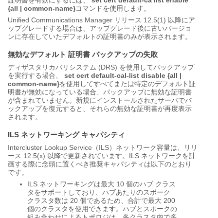
証明書を有効にするには、
set cert default-ca list enable
{all | common-name}
コマンドを使用します。
Unified Communications Manager リリース 12.5(1) 以降にア
ップグレードする場合は、アップグレード後に古いバージョ
ンに存在していたデフォルトの証明書のみが表示されます。
無効なデフォルト 証明書 バックアップの失敗
ディザスタリカバリシステム (DRS) を使用してバックアップ
を実行する場合、
set cert default-cal-list disable {all |
common-name}
を使用してすべてまたは特定のデフォルト証
明書が無効になっている場合、バックアップに無効な証明書
が含まれていません。新規にインストールされたサーバでバ
ックアップを復元すると、それらの無効な証明書が再度表示
されます。
ILS ネットワーキング キャパシティ
Intercluster Lookup Service（ILS）ネットワーク容量は、リリ
ース 12.5(x) 以降で更新されています。ILS ネットワークを計
画する際に念頭に置くべき推奨キャパシティは以下のとおり
です。
ILS ネットワーキングは最大 10 個のハブ クラス
タをサポートしており、ハブあたりのスポーク
クラスタ数は 20 個であるため、合計で最大 200
個のクラスタを使用できます。ハブとスポークの
組み合わせによるトポロジは、各クラスタ内で多