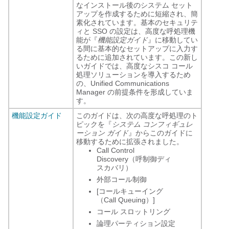
なインストール後のシステム セット
アップを作成するために短縮され、簡
素化されています。基本のセキュリテ
ィと SSO の設定は、高度な呼処理機
能が『
機能設定ガイド
』に移動してい
る間に基本的なセットアップに入力す
るために追加されています。この新し
いガイドでは、高度なシスコ コール
処理ソリューションを導入するため
の、Unified Communications
Manager の前提条件を形成していま
す。
機能設定ガイド
このガイドは、次の高度な呼処理のト
ピックを『
システム コンフィギュレ
ーション ガイド
』からこのガイドに
移動するために拡張されました。
Call Control
Discovery（呼制御ディ
スカバリ）
外部コール制御
[コールキューイング
（Call Queuing）]
コール スロットリング
論理パーティション設定