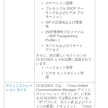
ロケーション認識
フレキシブル DSCP マー
キングおよびビデオ プロ
モーション
SIP の正規化および透過
性
[SDP透明性プロファイル
（SDP Transparency
Profile）]
モバイルおよびリモート
アクセス
さらに、次の新しいセクションが
12.5(1)SU1 とそれ以降に追加されて
います。
ヘッドセット管理
ビデオ エンドポイント管
理
アドミニストレー
12.5(1)SU1 では、『
Cisco Unified
ション ガイド
Communications Manager アドミニ
ストレーション ガイド
』が、いずれ
も12.5(1)SU1 では廃止されている、
『
IP アドレス、ホスト名 およびドメ
インの変更
』ドキュメント、『
Cisco