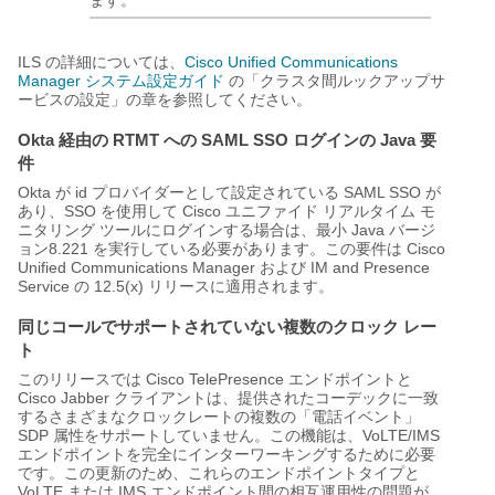
ます。
ILS の詳細については、
Cisco Unified Communications
Manager システム設定ガイド
の「クラスタ間ルックアップサ
ービスの設定」の章を参照してください。
Okta 経由の RTMT への SAML SSO ログインの Java 要
件
Okta が id プロバイダーとして設定されている SAML SSO が
あり、SSO を使用して Cisco ユニファイド リアルタイム モ
ニタリング ツールにログインする場合は、最小 Java バージ
ョン8.221 を実行している必要があります。この要件は Cisco
Unified Communications Manager および IM and Presence
Service の 12.5(x) リリースに適用されます。
同じコールでサポートされていない複数のクロック レー
ト
このリリースでは Cisco TelePresence エンドポイントと
Cisco Jabber クライアントは、提供されたコーデックに一致
するさまざまなクロックレートの複数の「電話イベント」
SDP 属性をサポートしていません。この機能は、VoLTE/IMS
エンドポイントを完全にインターワーキングするために必要
です。この更新のため、これらのエンドポイントタイプと
VoLTE または IMS エンドポイント間の相互運用性の問題が、