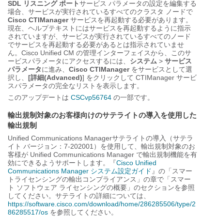
SDL リスニング ポート
サービス パラメータの設定を編集する
場合、サービスが実行されているすべてのクラスタ ノードで
Cisco CTIManager
サービスを再起動する必要があります。
現在、ヘルプテキストにはサービスを再起動するように指示
されていますが、サービスが実行されているすべてのノード
でサービスを再起動する必要があるとは指示されていませ
ん。Cisco Unified CM の管理インターフェイスから、このサ
ービスパラメータにアクセスするには、
システム
>
サービス
パラメータ
に進み、
Cisco CTIManager
をサービスとして選
択し、
[詳細(Advanced)
] をクリックして CTIManager サービ
スパラメータの完全なリストを表示します。
このアップデートは
CSCvp56764
の一部です。
輸出規制対象のお客様向けのサテライトの導入を使用した
輸出規制
Unified Communications Manager
サテライトの導入（サテラ
イト バージョン：7-202001）を使用して、輸出規制対象のお
客様が
Unified Communications Manager
で輸出規制機能を有
効にできるようサポートします。『
Cisco Unified
Communications Manager システム設定ガイド
』の「スマー
トライセンシングの輸出コンプライアンス」の章で「スマー
ト ソフトウェア ライセンシングの概要」のセクションを参照
してください。サテライトの詳細については、
https://software.cisco.com/download/home/286285506/type/2
86285517/os
を参照してください。