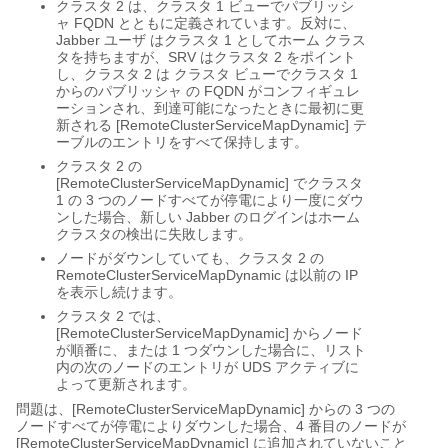
クラスタ 2 は、クラスタ 1 ビューでパブリッシ
ャ FQDN とともに定義されています。反対に、
Jabber ユーザ はクラスタ 1 としてホーム クラス
タを持ちますが、SRV はクラスタ 2 をポイント
し、クラスタ 2 は クラスタ ビューでクラスタ 1
からのパブリッシャ の FQDN がコンフィギュレ
ーションされ、到達可能になったときに最初に更
新される [RemoteClusterServiceMapDynamic]
テ
ーブルのエントリをすべて保持します。
クラスタ 2 の
[RemoteClusterServiceMapDynamic]
でクラスタ
1 の 3 つのノードすべてが停電により一度にダウ
ンした場合、新しい Jabber のログインはホーム
クラスタの検出に失敗します。
ノードがダウンしていても、クラスタ 2 の
RemoteClusterServiceMapDynamic
は以前の IP
を表示し続けます。
クラスタ 2 では、
[RemoteClusterServiceMapDynamic]
からノード
が順番に、または 1 つダウンした場合に、リスト
内の次のノードのエントリが UDS アクティブに
よって更新されます。
問題は、[RemoteClusterServiceMapDynamic]
からの 3 つの
ノードすべてが停電によりダウンした場合、4 番目のノードが
[RemoteClusterServiceMapDynamic]
に追加されていないこと