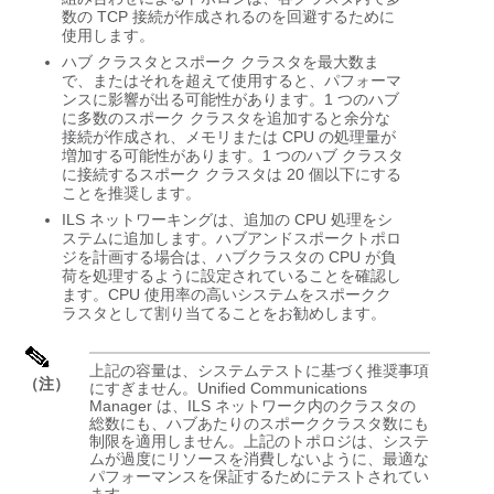
数の TCP 接続が作成されるのを回避するために
使用します。
ハブ クラスタとスポーク クラスタを最大数ま
で、またはそれを超えて使用すると、パフォーマ
ンスに影響が出る可能性があります。1 つのハブ
に多数のスポーク クラスタを追加すると余分な
接続が作成され、メモリまたは CPU の処理量が
増加する可能性があります。1 つのハブ クラスタ
に接続するスポーク クラスタは 20 個以下にする
ことを推奨します。
ILS ネットワーキングは、追加の CPU 処理をシ
ステムに追加します。ハブアンドスポークトポロ
ジを計画する場合は、ハブクラスタの CPU が負
荷を処理するように設定されていることを確認し
ます。CPU 使用率の高いシステムをスポークク
ラスタとして割り当てることをお勧めします。
上記の容量は、システムテストに基づく推奨事項
（注）
にすぎません。Unified Communications
Manager は、ILS ネットワーク内のクラスタの
総数にも、ハブあたりのスポーククラスタ数にも
制限を適用しません。上記のトポロジは、システ
ムが過度にリソースを消費しないように、最適な
パフォーマンスを保証するためにテストされてい