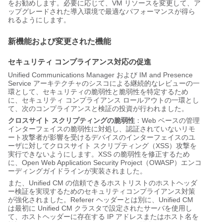
をお勧めします。必要に応じて、VM リソースを変更して、ア
ップグレードされた導入環境で最適なパフォーマンスが得ら
れるようにします。
新機能および変更された機能
セキュリティ コンプライアンス対応の促進
Unified Communications Manager および IM and Presence
Service アーキテクチャのシスコによる継続的なレビューの一
環として、セキュリティの脆弱性と脆弱性を特定するため
に、セキュリティ コンプライアンス ロールアウトの一環とし
て、次のコンプライアンスと検証の投資が行われました。
クロスサイト スクリプティングの脆弱性
：Web ベースの管理
インターフェイスの脆弱性に対処し、認証されていないリモ
ート攻撃者が影響を受けるデバイスのインターフェイスのユ
ーザに対してクロスサイト スクリプティング（XSS）攻撃を
実行できないようにします。XSS の脆弱性を修正するため
に、Open Web Application Security Project（OWASP）エンコ
ーディングガイドラインが実装されました。
また、Unified CM の信頼できるホストリストのホストヘッダ
ー検証を実現するためのセキュリティコンプライアンス対策
が強化されました。Referer ヘッダーとは別に、Unified CM
は最初に Unified CM クラスタで設定されたサーバを使用し
て、ホストヘッダーに存在する IP アドレスまたはホスト名を