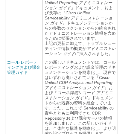
Unified Reporting アドミニストレー
ション ガイド
』ドキュメント、およ
び既存の『
Cisco Unified
Serviceability アドミニストレーショ
ン ガイド
』ドキュメンテーションか
らの多数のセクションからの統合され
たアドミニストレーション情報を含め
るために拡張されています。
上記の更新に加えて、トラブルシュー
ティング情報の概要が
アドミニストレ
ーション ガイド
に挿入されました。
コール レポーテ
この新しいドキュメントでは、コール
ィングおよび課金
レポーティングおよび課金管理のドキ
管理ガイド
ュメンテーションを簡素化し、現在で
はいずれも廃止されている『
Cisco
Unified CDR Analysis and Reporting
アドミニストレーション ガイド
』お
よび『
コール詳細レコード アドミニ
ストレーション ガイド
』ドキュメン
トからの既存の資料を統合していま
す。また、これまで Serviceability の
資料とともに利用できた CDR
Repository および課金サーバの情報
を追加しました。この新しいガイド
は、全体的な構造を簡略化し、より明
確な設定プロセスを提供します。