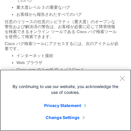
てのバグ
重大度レベル 3 の重要なバグ
お客様から報告されたすべてのバグ
任意のリリースの任意のシビラティ（重大度）のオープンな
警告および解決済の警告は、お客様が必要に応じて障害情報
を検索できるオンライン ツールである Cisco バグ検索ツール
を使用して検索できます。
Cisco バグ検索ツールにアクセスするには、次のアイテムが必
要です。
インターネット接続
Web ブラウザ
Cisco.com のユーザ ID とパスワード
Cisco バグ検索ツールを使用するには、以下のステップに従い
ます。
By continuing to use our website, you acknowledge the
Cisco バグ検索ツールにアクセスします:
use of cookies.
https://tools.cisco.com/bugsearch/
。
自分の Cisco.com のユーザ ID とパスワードでログイ
Privacy Statement
ンします。
特定の問題に関する情報を検索する場合は、
[Search
Change Settings
for]
フィールドにバグ ID 番号を入力し、
[移動
（Go）]
をクリックします。