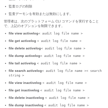
監査ログの削除
監査デーモンを有効または無効にします。
管理者は、次のプラットフォーム CLI コマンドを実行すること
で、上記のオプションを制限できます。
file view activelog
< audit log file name >
file get activelog
< audit log file name >
file delete activelog
< audit log file name >
file dump activelog
< audit log file name >
file tail activelog
< audit log file name >
file search activelog
< audit log file name >
< search
string >
file view inactivelog
< audit log file name >
file get inactivelog
< audit log file name >
file delete inactivelog
< audit log file name >
file dump inactivelog
< audit log file name >