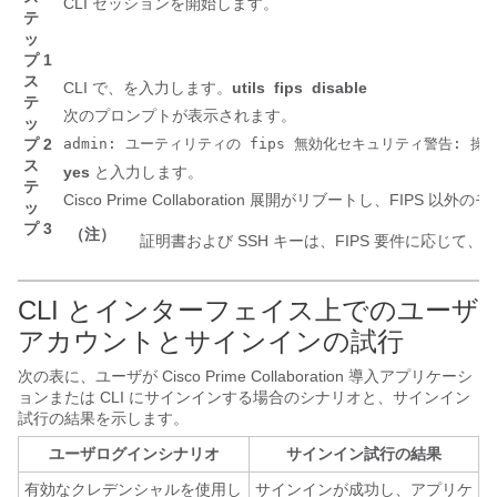
CLI セッションを開始します。
テ
ッ
プ 1
ス
CLI で、を入力します。
utils
fips
disable
テ
次のプロンプトが表示されます。
ッ
プ 2
admin: ユーティリティの fips 無効化セキュリティ警告: 操作によ
ス
yes
と入力します。
テ
Cisco Prime Collaboration 展開
がリブートし、FIPS 以外の
ッ
プ 3
（注）
証明書および SSH キーは、FIPS 要件に応じて
CLI とインターフェイス上でのユーザ
アカウントとサインインの試行
次の表に、ユーザが Cisco Prime Collaboration 導入アプリケーシ
ョンまたは CLI にサインインする場合のシナリオと、サインイン
試行の結果を示します。
ユーザログインシナリオ
サインイン試行の結果
有効なクレデンシャルを使用し
サインインが成功し、アプリケ