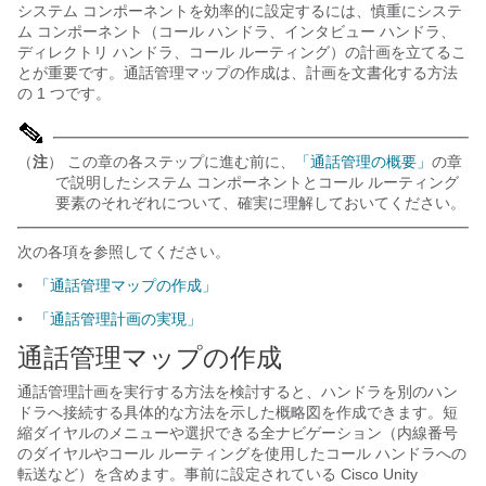
システム コンポーネントを効率的に設定するには、慎重にシステ
ム コンポーネント（コール ハンドラ、インタビュー ハンドラ、
ディレクトリ ハンドラ、コール ルーティング）の計画を立てるこ
とが重要です。通話管理マップの作成は、計画を文書化する方法
の 1 つです。
（
注
） この章の各ステップに進む前に、
「通話管理の概要」
の章
で説明したシステム コンポーネントとコール ルーティング
要素のそれぞれについて、確実に理解しておいてください。
次の各項を参照してください。
•
「通話管理マップの作成」
•
「通話管理計画の実現」
通話管理マップの作成
通話管理計画を実行する方法を検討すると、ハンドラを別のハン
ドラへ接続する具体的な方法を示した概略図を作成できます。短
縮ダイヤルのメニューや選択できる全ナビゲーション（内線番号
のダイヤルやコール ルーティングを使用したコール ハンドラへの
転送など）を含めます。事前に設定されている Cisco Unity