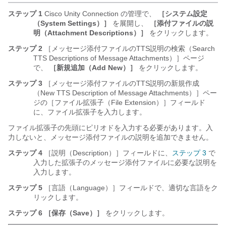
ステップ 1
Cisco Unity Connection の管理で、
［システム設定
（System Settings）］
を展開し、
［添付ファイルの説
明（Attachment Descriptions）］
をクリックします。
ステップ 2
［メッセージ添付ファイルのTTS説明の検索（Search
TTS Descriptions of Message Attachments）］ページ
で、
［新規追加（Add New）］
をクリックします。
ステップ 3
［メッセージ添付ファイルのTTS説明の新規作成
（New TTS Description of Message Attachments）］ペー
ジの［ファイル拡張子（File Extension）］フィールド
に、ファイル拡張子を入力します。
ファイル拡張子の先頭にピリオドを入力する必要があります。入
力しないと、メッセージ添付ファイルの説明を追加できません。
ステップ 4
［説明（Description）］フィールドに、
ステップ 3
で
入力した拡張子のメッセージ添付ファイルに必要な説明を
入力します。
ステップ 5
［言語（Language）］フィールドで、適切な言語をク
リックします。
ステップ 6
［保存（Save）］
をクリックします。