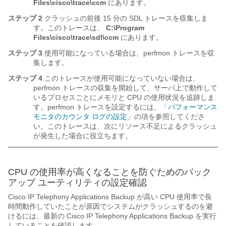
Files\cisco\trace\ccm
にあります。
ステップ 2
クラッシュの前後 15 分の SDL トレースを収集しま
す。このトレースは、
C:\Program
Files\cisco\trace\sdl\ccm
にあります。
ステップ 3
使用可能になっている場合は、perfmon トレースを収
集します。
ステップ 4
このトレースが使用可能になっていない場合は、
perfmon トレースの収集を開始して、サーバ上で動作して
いるプロセスごとにメモリと CPU の使用状況を追跡しま
す。perfmon トレースを設定するには、
「パフォーマンス
モニタのカウンタ ログの設定」
の項を参照してくださ
い。このトレースは、次にリソース不足によるクラッシュ
が発生した場合に役立ちます。
CPU の使用率が高くなることを防ぐためのバック
アップ ユーティリティの設定確認
Cisco IP Telephony Applications Backup が高い CPU 使用率で長
時間動作していたことが原因でシステムがクラッシュするのを避
けるには、最新の Cisco IP Telephony Applications Backup を実行
していることを確認します。