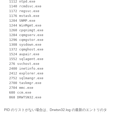
1112 ntpd.exe
1140 rcmdsvc.exe
1172 regsvc.exe
1176 mstask.exe
1204 SNMP.exe
1244 WinMgmt.exe
1260 cpqnimgt.exe
1284 cqmgserv.exe
1296 cqmgstor.exe
1308 sysdown.exe
1372 cqmghost.exe
1524 aupair.exe
1552 sqlagent.exe
276 svchost.exe
2400 inetinfo.exe
2412 explorer.exe
2752 sqlmangr.exe
2700 taskmgr.exe
2704 mmc.exe
680 ccm.exe
868 DRWTSN32.exe
PID のリストがない場合は、Drwtsn32.log の最新のエントリのタ