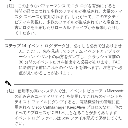
（
注
） このようなパフォーマンス モニタ ログを有効にすると、
時間が経つにつれて多数のファイルが生成され、大量のディ
スク スペースが使用されます。したがって、このアクティ
ビティを監視し、多数のファイルが生成されている場合は、
古いログを圧縮したりローカル ドライブから移動したりし
てください。
ステップ 14
イベント ログ データは、必ずしも必要ではありませ
ん。ただし、先を見越してシステム イベントとアプリケ
ーション イベントの両方をダンプし、クラッシュ直前の
30 分間のイベントだけを抽出する必要があります。TAC
に送信する前にこれらのイベントを調べます。注意すべき
点が見つかることがあります。
（
注
） 使用率の高いシステムでは、イベント ビューア（Microsoft
の組み込みユーティリティ）を使用してこれらのイベントを
テキスト ファイルにダンプすると、電話機登録の管理に使
用される Cisco CallManager KeepAlive プロセスなど、他の
すべてのプロセスが CPU 不足となることが多くあります。
イベント ログ ファイルは .csv ファイル形式で保存してくだ
さい。