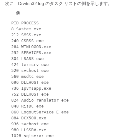
次に、Drwtsn32.log のタスク リストの例を示します。
例
PID PROCESS
8 System.exe
212 SMSS.exe
240 CSRSS.exe
264 WINLOGON.exe
292 SERVICES.exe
304 LSASS.exe
424 termsrv.exe
520 svchost.exe
560 msdtc.exe
696 DLLHOST.exe
736 Ipvmsapp.exe
752 DLLHOST.exe
824 AudioTranslator.exe
848 RisDC.exe
860 LogoutService.E.exe
884 DCX500.exe
936 svchost.exe
980 LLSSRV.exe
1028 sqlservr.exe