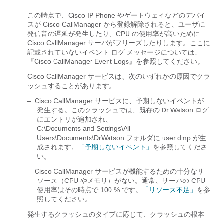
この時点で、Cisco IP Phone やゲートウェイなどのデバイ
スが Cisco CallManager から登録解除されると、ユーザに
発信音の遅延が発生したり、CPU の使用率が高いために
Cisco CallManager サーバがフリーズしたりします。ここに
記載されていないイベント ログ メッセージについては、
『Cisco CallManager Event Logs』を参照してください。
Cisco CallManager サービスは、次のいずれかの原因でクラ
ッシュすることがあります。
–
Cisco CallManager サービスに、予期しないイベントが
発生する。このクラッシュでは、既存の Dr.Watson ログ
にエントリが追加され、
C:\Documents and Settings\All
Users\Documents\DrWatson フォルダに user.dmp が生
成されます。
「予期しないイベント」
を参照してくださ
い。
–
Cisco CallManager サービスが機能するための十分なリ
ソース（CPU やメモリ）がない。通常、サーバの CPU
使用率はその時点で 100 % です。
「リソース不足」
を参
照してください。
発生するクラッシュのタイプに応じて、クラッシュの根本