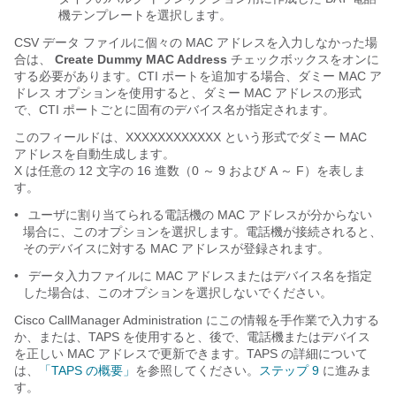
機テンプレートを選択します。
CSV データ ファイルに個々の MAC アドレスを入力しなかった場
合は、
Create Dummy MAC Address
チェックボックスをオンに
する必要があります。CTI ポートを追加する場合、ダミー MAC ア
ドレス オプションを使用すると、ダミー MAC アドレスの形式
で、CTI ポートごとに固有のデバイス名が指定されます。
このフィールドは、XXXXXXXXXXXX という形式でダミー MAC
アドレスを自動生成します。
X は任意の 12 文字の 16 進数（0 ～ 9 および A ～ F）を表しま
す。
•
ユーザに割り当てられる電話機の MAC アドレスが分からない
場合に、このオプションを選択します。電話機が接続されると、
そのデバイスに対する MAC アドレスが登録されます。
•
データ入力ファイルに MAC アドレスまたはデバイス名を指定
した場合は、このオプションを選択しないでください。
Cisco CallManager Administration にこの情報を手作業で入力する
か、または、TAPS を使用すると、後で、電話機またはデバイス
を正しい MAC アドレスで更新できます。TAPS の詳細について
は、
「TAPS の概要」
を参照してください。
ステップ 9
に進みま
す。