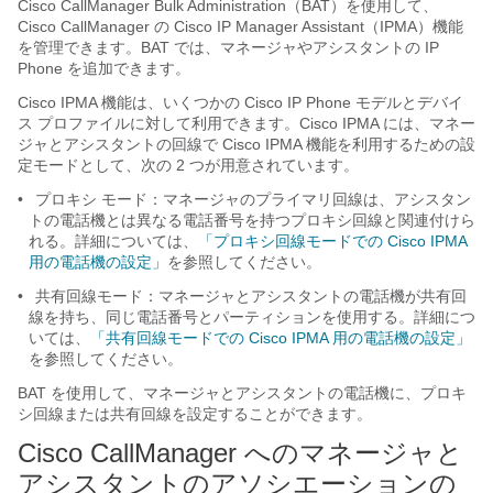
Cisco CallManager Bulk Administration（BAT）を使用して、
Cisco CallManager の Cisco IP Manager Assistant（IPMA）機能
を管理できます。BAT では、マネージャやアシスタントの IP
Phone を追加できます。
Cisco IPMA 機能は、いくつかの Cisco IP Phone モデルとデバイ
ス プロファイルに対して利用できます。Cisco IPMA には、マネー
ジャとアシスタントの回線で Cisco IPMA 機能を利用するための設
定モードとして、次の 2 つが用意されています。
•
プロキシ モード：マネージャのプライマリ回線は、アシスタン
トの電話機とは異なる電話番号を持つプロキシ回線と関連付けら
れる。詳細については、
「プロキシ回線モードでの Cisco IPMA
用の電話機の設定」
を参照してください。
•
共有回線モード：マネージャとアシスタントの電話機が共有回
線を持ち、同じ電話番号とパーティションを使用する。詳細につ
いては、
「共有回線モードでの Cisco IPMA 用の電話機の設定」
を参照してください。
BAT を使用して、マネージャとアシスタントの電話機に、プロキ
シ回線または共有回線を設定することができます。
Cisco CallManager へのマネージャと
アシスタントのアソシエーションの