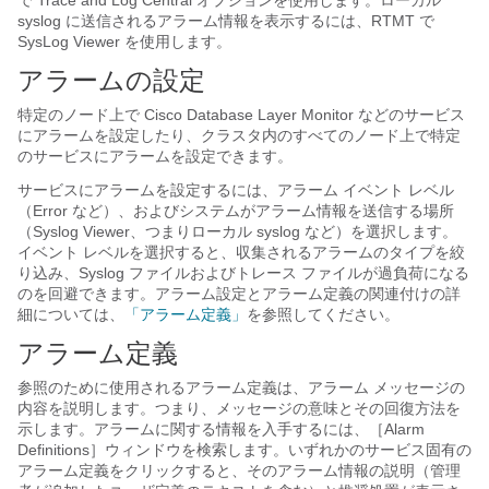
で Trace and Log Central オプションを使用します。ローカル
syslog に送信されるアラーム情報を表示するには、RTMT で
SysLog Viewer を使用します。
アラームの設定
特定のノード上で Cisco Database Layer Monitor などのサービス
にアラームを設定したり、クラスタ内のすべてのノード上で特定
のサービスにアラームを設定できます。
サービスにアラームを設定するには、アラーム イベント レベル
（Error など）、およびシステムがアラーム情報を送信する場所
（Syslog Viewer、つまりローカル syslog など）を選択します。
イベント レベルを選択すると、収集されるアラームのタイプを絞
り込み、Syslog ファイルおよびトレース ファイルが過負荷になる
のを回避できます。アラーム設定とアラーム定義の関連付けの詳
細については、
「アラーム定義」
を参照してください。
アラーム定義
参照のために使用されるアラーム定義は、アラーム メッセージの
内容を説明します。つまり、メッセージの意味とその回復方法を
示します。アラームに関する情報を入手するには、［Alarm
Definitions］ウィンドウを検索します。いずれかのサービス固有の
アラーム定義をクリックすると、そのアラーム情報の説明（管理