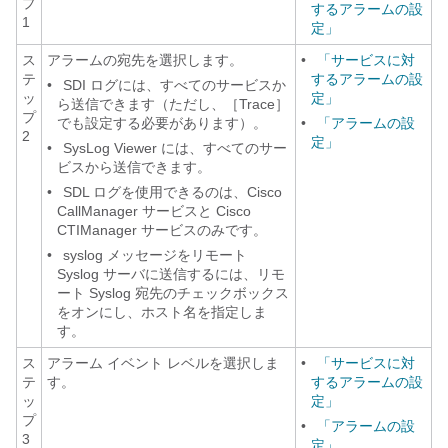
プ
するアラームの設
1
定」
ス
アラームの宛先を選択します。
•
「サービスに対
テ
するアラームの設
•
SDI ログには、すべてのサービスか
ッ
定」
ら送信できます（ただし、［Trace］
プ
でも設定する必要があります）。
•
「アラームの設
2
定」
•
SysLog Viewer には、すべてのサー
ビスから送信できます。
•
SDL ログを使用できるのは、Cisco
CallManager サービスと Cisco
CTIManager サービスのみです。
•
syslog メッセージをリモート
Syslog サーバに送信するには、リモ
ート Syslog 宛先のチェックボックス
をオンにし、ホスト名を指定しま
す。
ス
アラーム イベント レベルを選択しま
•
「サービスに対
テ
す。
するアラームの設
ッ
定」
プ
•
「アラームの設
3
定」