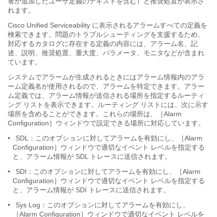
者が追加したユーザ定義のテキストを含む）と推奨処置が表示さ
れます。
Cisco Unified Serviceability に表示されるアラームすべての定義を
検索できます。問題のトラブルシューティングを支援するため、
対応するカタログに存在する定義の内容には、アラーム名、記
述、説明、推奨処置、重大度、パラメータ、モニタなどが含まれ
ています。
システムでアラームが生成されるときにはアラーム情報内のアラ
ーム定義名が使用されるので、アラームを特定できます。アラー
ム定義では、アラーム情報が送信される場所を指定するルーティ
ング リストを表示できます。ルーティング リストには、次に示す
場所を含めることができます。これらの場所は、［Alarm
Configuration］ウィンドウで設定できる場所に対応しています。
•
SDL：このオプションに対してアラームを有効にし、［Alarm
Configuration］ウィンドウで適切なイベント レベルを指定する
と、アラーム情報が SDL トレースに送信されます。
•
SDI：このオプションに対してアラームを有効にし、［Alarm
Configuration］ウィンドウで適切なイベント レベルを指定する
と、アラーム情報が SDI トレースに送信されます。
•
Sys Log：このオプションに対してアラームを有効にし、
［Alarm Configuration］ウィンドウで適切なイベント レベルを