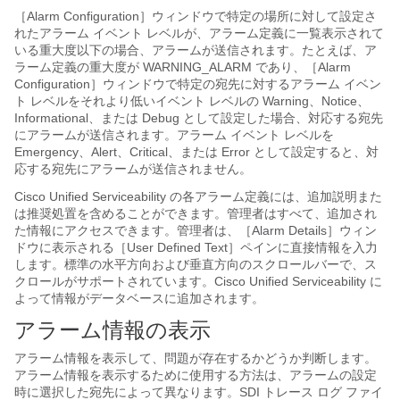
［Alarm Configuration］ウィンドウで特定の場所に対して設定さ
れたアラーム イベント レベルが、アラーム定義に一覧表示されて
いる重大度以下の場合、アラームが送信されます。たとえば、ア
ラーム定義の重大度が WARNING_ALARM であり、［Alarm
Configuration］ウィンドウで特定の宛先に対するアラーム イベン
ト レベルをそれより低いイベント レベルの Warning、Notice、
Informational、または Debug として設定した場合、対応する宛先
にアラームが送信されます。アラーム イベント レベルを
Emergency、Alert、Critical、または Error として設定すると、対
応する宛先にアラームが送信されません。
Cisco Unified Serviceability の各アラーム定義には、追加説明また
は推奨処置を含めることができます。管理者はすべて、追加され
た情報にアクセスできます。管理者は、［Alarm Details］ウィン
ドウに表示される［User Defined Text］ペインに直接情報を入力
します。標準の水平方向および垂直方向のスクロールバーで、ス
クロールがサポートされています。Cisco Unified Serviceability に
よって情報がデータベースに追加されます。
アラーム情報の表示
アラーム情報を表示して、問題が存在するかどうか判断します。
アラーム情報を表示するために使用する方法は、アラームの設定
時に選択した宛先によって異なります。SDI トレース ログ ファイ