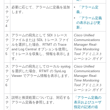
ス
必要に応じて、アラームに定義を追加
•
「アラーム定
テ
します。
義」
ッ
•
「アラーム定義
プ
の表示および更
4
新」
ス
アラームの宛先として SDI トレース
Cisco Unified
テ
ファイルまたは SDL トレース ファイ
Communications
ッ
ルを選択した場合、RTMT の Trace
Manager Real-
プ
and Log Central オプションを使用し
Time Monitoring
5
てトレースを収集し、情報を表示しま
Tool アドミニスト
す。
レーション ガイド
ス
アラームの宛先としてローカル syslog
Cisco Unified
テ
を選択した場合、RTMT の SysLog
Communications
ッ
Viewer でアラーム情報を表示します。
Manager Real-
プ
Time Monitoring
6
Tool アドミニスト
レーション ガイド
ス
説明と推奨処置については、対応する
「アラーム定義の
テ
アラーム定義を参照します。
表示およびユーザ
ッ
指定の記述の追