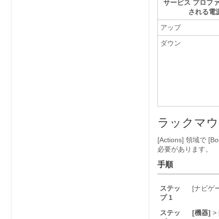
サービス プロフ
される電
アップ
ダウン
ラックマウ
[Actions]
領域で [Boo
必要があります。
手順
ステッ
[ナビゲ
プ 1
ステッ
[機器]
>