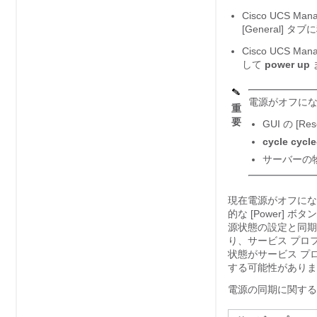
Cisco UCS Mana
[General]
タブに移
Cisco UCS Mana
して
power up
電源がオフに
重
要
GUI の [Res
cycle cycl
サーバーの物理
現在電源がオフにな
的な [Power]
源状態の設定と同
り、サービス プロ
状態がサービス プ
する可能性がありま
電源の同期に関する