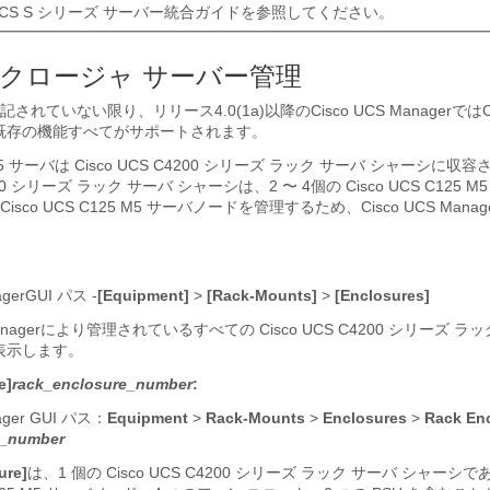
o UCS S シリーズ サーバー統合ガイドを参照してください。
クロージャ サーバー管理
記されていない限り、リリース
4.0(1a)
以降の
Cisco UCS Manager
では
既存の機能すべてがサポートされます。
M5 サーバ
は Cisco UCS C4200 シリーズ ラック サーバ シャーシに収
C4200 シリーズ ラック サーバ シャーシは、2 〜 4個の
Cisco UCS C125 
Cisco UCS C125 M5 サーバ
ノードを管理するため、
Cisco UCS Manag
ager
GUI パス -
[Equipment]
>
[Rack-Mounts]
>
[Enclosures]
nager
により管理されているすべての Cisco UCS C4200 シリーズ ラ
表示します。
e]
rack_enclosure_number
:
ager
GUI パス：
Equipment
>
Rack-Mounts
>
Enclosures
>
Rack En
e_number
ure]
は、1 個の Cisco UCS C4200 シリーズ ラック サーバ シャーシで