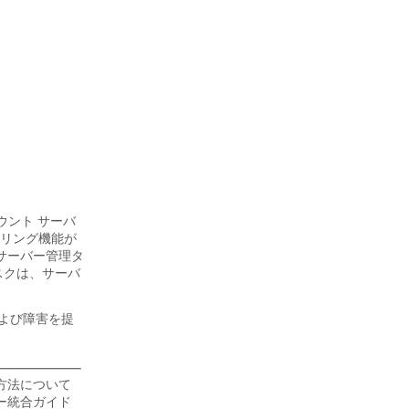
ウント サーバ
リング機能が
サーバー管理タ
スクは、サーバ
よび障害を提
方法について
バー統合ガイド