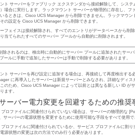
ント サーバーをファブリック エクステンダから接続解除して、システ
）場合に実行します。ラックマウント サーバーが物理的に存在し、ファ
いるときは、
Cisco UCS Manager
から削除できません。ラックマウント
、その設定を
Cisco UCS Manager
から削除できます。
ーフェイスは接続解除され、すべてのエントリがデータベースから削除
り当てられたすべてのサーバー プールから自動的に削除されます。
削除されるのは、検出時に自動的にサーバー プールに追加されたサー
 プールに手動で追加したサーバーは手動で削除する必要があります。
ント サーバーを再び設定に追加する場合は、再接続して再度検出する
nager
に再導入したサーバーは新規サーバーとみなされ、詳細なディスカ
このため、
Cisco UCS Manager
によって以前とは異なる新しい ID が
ります。
サーバー電力変更を回避するための推奨
プロファイルに関連付けられていない場合は、サーバーの物理的な [Pow
、サーバーの電源状態を変更するために使用可能な手段をすべて使用で
 プロファイルに関連付けられているか、サービス プロファイルに割り
電源状態の変更は次の方法でのみ行う必要があります。