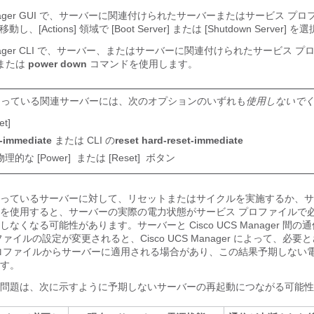
ger GUI
で、サーバーに関連付けられたサーバーまたはサービス プロ
動し、[Actions]
領域で [Boot Server]
または [Shutdown Server]
を選
ger CLI
で、サーバー、またはサーバーに関連付けられたサービス プ
または
power down
コマンドを使用します。
なっている関連サーバーには、次のオプションのいずれも
使用しないで
et]
e-immediate
または CLI の
reset hard-reset-immediate
的な [Power]
または [Reset]
ボタン
っているサーバーに対して、リセットまたはサイクルを実施するか、サ
 ボタンを使用すると、サーバーの実際の電力状態がサービス プロファイル
期しなくなる可能性があります。サーバーと
Cisco UCS Manager
間の通
ファイルの設定が変更されると、
Cisco UCS Manager
によって、必要と
ロファイルからサーバーに適用される場合があり、この結果予期しない
す。
問題は、次に示すように予期しないサーバーの再起動につながる可能性