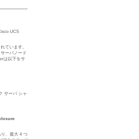
Cisco UCS
容されています。
M5 サーバ
ノード
er
は以下をサ
ック サーバ シャ
closure
あり、最大 4 つ