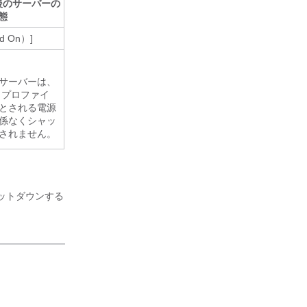
後のサーバーの
態
d On）]
サーバーは、
 プロファイ
とされる電源
係なくシャッ
されません。
ットダウンする