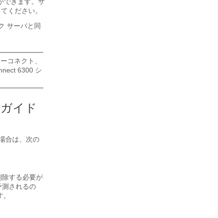
とができます。サ
してください。
ク サーバと同
ンターコネクト
、
nnect 6300 シ
るガイド
場合は、次の
削除する必要が
予測されるの
す。