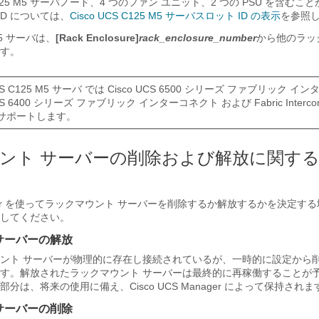
C125 M5 サーバ
ノード、4 つのファン ユニット、2 つの PSU を含むこ
ID については、
Cisco UCS C125 M5 サーバスロット ID の表示
を参照
M5 サーバ
は、
[Rack Enclosure]
rack_enclosure_number
から他のラッ
す。
CS C125 M5 サーバ
では
Cisco UCS 6500 シリーズ ファブリック イ
 UCS 6400 シリーズ ファブリック インターコネクト
および Fabric Interco
サポートします。
ント サーバーの削除および解放に関す
r
を使ってラックマウント サーバーを削除するか解放するかを決定する
してください。
サーバーの解放
ント サーバーが物理的に存在し接続されているが、一時的に設定から
す。解放されたラックマウント サーバーは最終的に再稼働することが
部分は、将来の使用に備え、
Cisco UCS Manager
によって保持されま
サーバーの削除