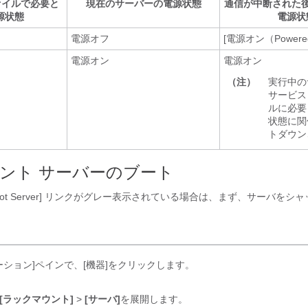
ァイルで必要と
現在のサーバーの電源状態
通信が中断された
源状態
電源状
電源オフ
[電源オン（Powere
電源オン
電源オン
（注）
実行中の
サービス
ルに必要
状態に関
トダウン
ント サーバーのブート
t Server]
リンクがグレー表示されている場合は、まず、サーバをシャ
ーション]ペインで、[機器]をクリックします。
[ラックマウント]
>
[サーバ]
を展開します。