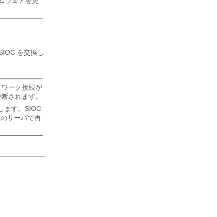
ームウェアを更
IOC を交換し
トワーク接続が
中断されます。
グします。SIOC
のサーバで再