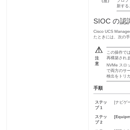
プロフ
（注）
新する
SIOC の認
Cisco UCS Manage
たときには、次の手
この操作では
再構築されま
注
意
NVMe スロ
で両方のサー
検出をトリ
手順
ステッ
[ナビゲ
プ 1
ステッ
[Equipm
プ 2