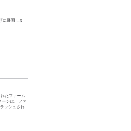
順に展開しま
付加されたファーム
メージは、ファ
ラッシュされ