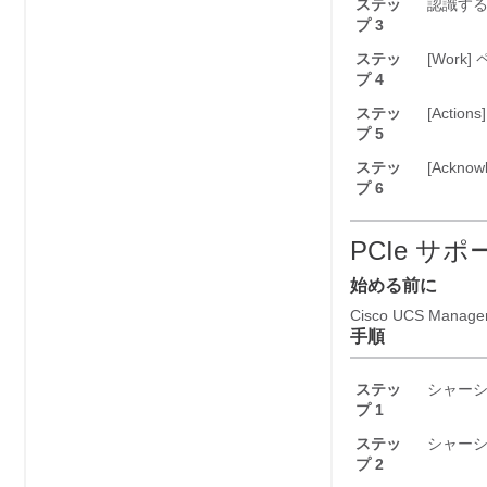
ステッ
認識する
プ 3
ステッ
[Work]
ペ
プ 4
ステッ
[Actions]
プ 5
ステッ
[Acknow
プ 6
PCIe サ
始める前に
Cisco UCS Manage
手順
ステッ
シャーシ
プ 1
ステッ
シャー
プ 2