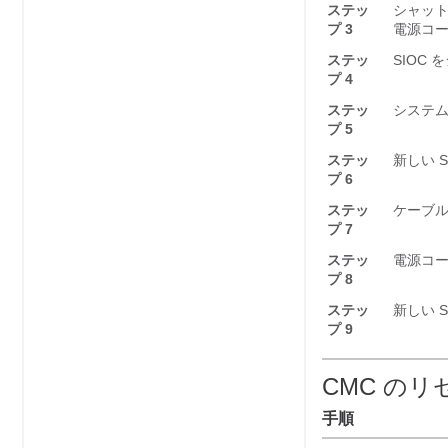
ステッ
シャッ
プ 3
電源コ
ステッ
SIOC
プ 4
ステッ
システム
プ 5
ステッ
新しい 
プ 6
ステッ
ケーブル
プ 7
ステッ
電源コ
プ 8
ステッ
新しい 
プ 9
CMC のリ
手順