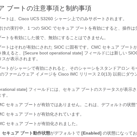
ュア ブートの注意事項と制約事項
ートは、Cisco UCS
S3260 シャーシ
上でのみサポートされます。
けの実行中、1 つの SIOC でセキュア ブートを有効にすると、操作
 ブートを有効にした後で、無効にすることはできません。
 ブートはそれが有効にされた SIOC に固有です。CMC セキュア ブー
ると、[Secure boot operational state]
フィールドには新しい SIO
タスが表示されます。
 ブートがシャーシで有効にされると、そのシャーシをスタンドアロン モ
のファームウェア イメージを Cisco IMC リリース 2.0(13) 以前に
rational state]
フィールドには、セキュア ブートのステータスが表示
ます。
MC
セキュア ブートが有効ではありません。これは、デフォルトの状態
MC
セキュア ブートが有効化されています。
MC セキュア ブートが有効化されました。
、
セキュア ブート動作状態
がデフォルトで
[Enabled]
の状態になってお