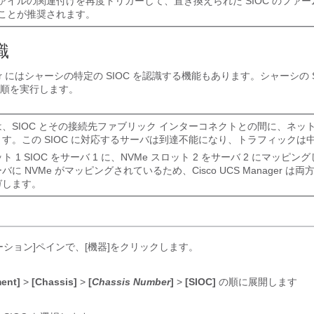
ァイルの関連付けを再度トリガーして、置き換えられた SIOC のファ
ことが推奨されます。
識
r
にはシャーシの特定の SIOC を認識する機能もあります。シャーシの S
順を実行します。
、SIOC とその接続先ファブリック インターコネクトとの間に、ネッ
す。この SIOC に対応するサーバは到達不能になり、トラフィックは
ット 1 SIOC をサーバ 1 に、NVMe スロット 2 をサーバ 2 にマッピン
バに NVMe がマッピングされているため、
Cisco UCS Manager
は両方
ガします。
ーション]ペインで、[機器]をクリックします。
ent]
>
[Chassis]
>
[
Chassis Number
]
>
[SIOC]
の順に展開します