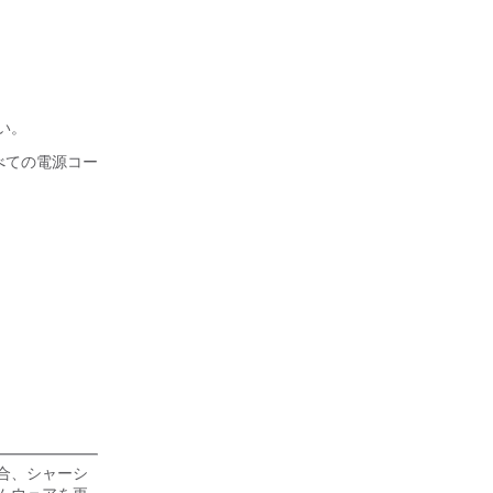
い。
べての電源コー
場合、シャーシ