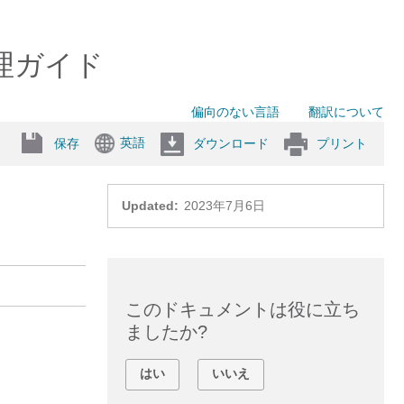
管理ガイド
偏向のない言語
翻訳について
英語
保存
ダウンロード
プリント
Updated:
2023年7月6日
このドキュメントは役に立ち
ましたか?
はい
いいえ