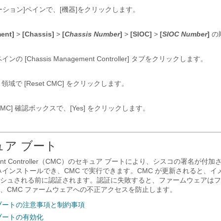
ーション]ペインで、[機器]をクリックします。
ent]
>
[Chassis]
>
[
Chassis Number
]
>
[SIOC]
>
[
SIOC Number
]
の
インの [Chassis Management Controller]
タブをクリックします。
領域で [Reset CMC]
をクリックします。
CMC]
確認ボックスで、[Yes]
をクリックします。
ュア ブート
gement Controller（CMC）のセキュア ブートにより、シスコの署名が
みインストールでき、CMC で実行できます。CMC が更新されると、イ
シュされる前に認証されます。認証に失敗すると、ファームウェアはフ
、CMC ファームウェアへの不正アクセスを防止します。
 ブートの注意事項と制約事項
 ブートの有効化